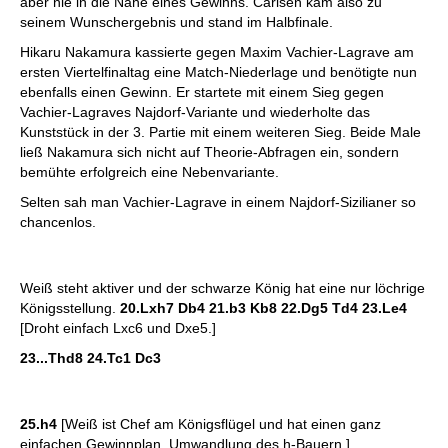
aber nie in die Nähe eines Gewinns. Carlsen kam also zu
seinem Wunschergebnis und stand im Halbfinale.
Hikaru Nakamura kassierte gegen Maxim Vachier-Lagrave am
ersten Viertelfinaltag eine Match-Niederlage und benötigte nun
ebenfalls einen Gewinn. Er startete mit einem Sieg gegen
Vachier-Lagraves Najdorf-Variante und wiederholte das
Kunststück in der 3. Partie mit einem weiteren Sieg. Beide Male
ließ Nakamura sich nicht auf Theorie-Abfragen ein, sondern
bemühte erfolgreich eine Nebenvariante.
Selten sah man Vachier-Lagrave in einem Najdorf-Sizilianer so
chancenlos.
Weiß steht aktiver und der schwarze König hat eine nur löchrige
Königsstellung.
20.Lxh7 Db4 21.b3 Kb8 22.Dg5 Td4 23.Le4
[Droht einfach Lxc6 und Dxe5.]
23...Thd8 24.Tc1 Dc3
25.h4
[Weiß ist Chef am Königsflügel und hat einen ganz
einfachen Gewinnplan. Umwandlung des h-Bauern.]