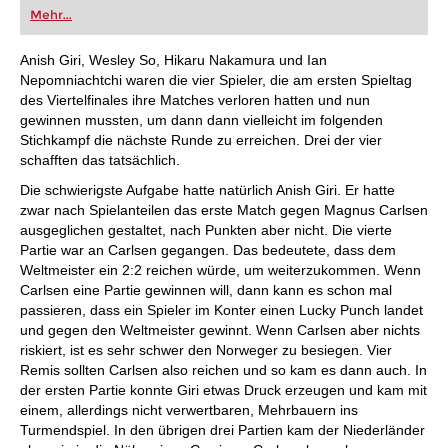
oder bereits auf Turnierniveau spielen: Mit
Mehr...
FRITZ trainieren Sie effizienter, intelligenter und
individueller als je zuvor.
Anish Giri, Wesley So, Hikaru Nakamura und Ian
Nepomniachtchi waren die vier Spieler, die am ersten Spieltag
des Viertelfinales ihre Matches verloren hatten und nun
gewinnen mussten, um dann dann vielleicht im folgenden
Stichkampf die nächste Runde zu erreichen. Drei der vier
schafften das tatsächlich.
Die schwierigste Aufgabe hatte natürlich Anish Giri. Er hatte
zwar nach Spielanteilen das erste Match gegen Magnus Carlsen
ausgeglichen gestaltet, nach Punkten aber nicht. Die vierte
Partie war an Carlsen gegangen. Das bedeutete, dass dem
Weltmeister ein 2:2 reichen würde, um weiterzukommen. Wenn
Carlsen eine Partie gewinnen will, dann kann es schon mal
passieren, dass ein Spieler im Konter einen Lucky Punch landet
und gegen den Weltmeister gewinnt. Wenn Carlsen aber nichts
riskiert, ist es sehr schwer den Norweger zu besiegen. Vier
Remis sollten Carlsen also reichen und so kam es dann auch. In
der ersten Partie konnte Giri etwas Druck erzeugen und kam mit
einem, allerdings nicht verwertbaren, Mehrbauern ins
Turmendspiel. In den übrigen drei Partien kam der Niederländer