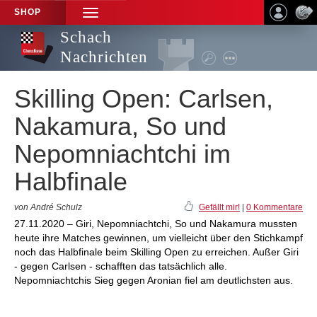
SHOP
TOGGLE
NAVIGATION
Schach
Nachrichten
Skilling Open: Carlsen,
Nakamura, So und
Nepomniachtchi im
Halbfinale
von André Schulz
Gefällt mir!
|
0 Kommentare
27.11.2020 – Giri, Nepomniachtchi, So und Nakamura mussten
heute ihre Matches gewinnen, um vielleicht über den Stichkampf
noch das Halbfinale beim Skilling Open zu erreichen. Außer Giri
- gegen Carlsen - schafften das tatsächlich alle.
Nepomniachtchis Sieg gegen Aronian fiel am deutlichsten aus.