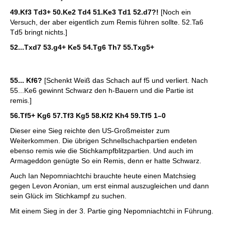
49.Kf3 Td3+ 50.Ke2 Td4 51.Ke3 Td1 52.d7?!
[Noch ein
Versuch, der aber eigentlich zum Remis führen sollte. 52.Ta6
Td5 bringt nichts.]
52...Txd7 53.g4+ Ke5 54.Tg6 Th7 55.Txg5+
55... Kf6?
[Schenkt Weiß das Schach auf f5 und verliert. Nach
55...Ke6 gewinnt Schwarz den h-Bauern und die Partie ist
remis.]
56.Tf5+ Kg6 57.Tf3 Kg5 58.Kf2 Kh4 59.Tf5
1–0
Dieser eine Sieg reichte den US-Großmeister zum
Weiterkommen. Die übrigen Schnellschachpartien endeten
ebenso remis wie die Stichkampfblitzpartien. Und auch im
Armageddon genügte So ein Remis, denn er hatte Schwarz.
Auch Ian Nepomniachtchi brauchte heute einen Matchsieg
gegen Levon Aronian, um erst einmal auszugleichen und dann
sein Glück im Stichkampf zu suchen.
Mit einem Sieg in der 3. Partie ging Nepomniachtchi in Führung.