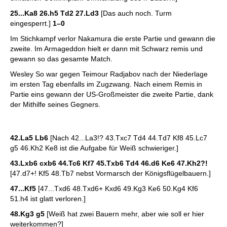
25...Ka8 26.h5 Td2 27.Ld3
[Das auch noch. Turm
eingesperrt.]
1–0
Im Stichkampf verlor Nakamura die erste Partie und gewann die
zweite. Im Armageddon hielt er dann mit Schwarz remis und
gewann so das gesamte Match.
Wesley So war gegen Teimour Radjabov nach der Niederlage
im ersten Tag ebenfalls im Zugzwang. Nach einem Remis in
Partie eins gewann der US-Großmeister die zweite Partie, dank
der Mithilfe seines Gegners.
42.La5 Lb6
[Nach 42...La3!? 43.Txc7 Td4 44.Td7 Kf8 45.Lc7
g5 46.Kh2 Ke8 ist die Aufgabe für Weiß schwieriger.]
43.Lxb6 cxb6 44.Tc6 Kf7 45.Txb6 Td4 46.d6 Ke6 47.Kh2?!
[47.d7+! Kf5 48.Tb7 nebst Vormarsch der Königsflügelbauern.]
47...Kf5
[47...Txd6 48.Txd6+ Kxd6 49.Kg3 Ke6 50.Kg4 Kf6
51.h4 ist glatt verloren.]
48.Kg3 g5
[Weiß hat zwei Bauern mehr, aber wie soll er hier
weiterkommen?]