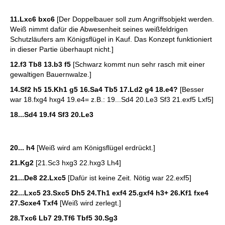
11.Lxc6 bxc6
[Der Doppelbauer soll zum Angriffsobjekt werden.
Weiß nimmt dafür die Abwesenheit seines weißfeldrigen
Schutzläufers am Königsflügel in Kauf. Das Konzept funktioniert
in dieser Partie überhaupt nicht.]
12.f3 Tb8 13.b3 f5
[Schwarz kommt nun sehr rasch mit einer
gewaltigen Bauernwalze.]
14.Sf2 h5 15.Kh1 g5 16.Sa4 Tb5 17.Ld2 g4 18.e4?
[Besser
war 18.fxg4 hxg4 19.e4= z.B.: 19...Sd4 20.Le3 Sf3 21.exf5 Lxf5]
18...Sd4 19.f4 Sf3 20.Le3
20... h4
[Weiß wird am Königsflügel erdrückt.]
21.Kg2
[21.Sc3 hxg3 22.hxg3 Lh4]
21...De8 22.Lxc5
[Dafür ist keine Zeit. Nötig war 22.exf5]
22...Lxc5 23.Sxc5 Dh5 24.Th1 exf4 25.gxf4 h3+ 26.Kf1 fxe4
27.Scxe4 Txf4
[Weiß wird zerlegt.]
28.Txc6 Lb7 29.Tf6 Tbf5 30.Sg3