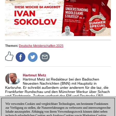
Themen:
Deutsche Meisterschaften 2025
Hartmut Metz
Hartmut Metz ist Redakteur bei den Badischen
Neuesten Nachrichten (BNN) mit Hauptsitz in
Karlsruhe. Er schreibt außerdem unter anderem für die taz, die
Frankfurter Rundschau und den Münchner Merkur über Schach
und Tischtennis. Zudem verfasst der FM und Deutsche Ü50-
Seniorenmeister 2023 von der Rochade Kuppenheim
regelmäßig Beiträge für das Schach-Magazin 64, Schach-Aktiv
Wir verwenden Cookies und vergleichbare Technologien, um bestimmte Funktionen
zur Verfügung zu stellen, die Nutzererfahrungen zu verbessern und interessengerechte
(Österreich) und Chessbase.de.
Inhalte auszuspielen. Abhängig von ihrem Verwendungszweck können dabei neben
technisch erforderlichen Cookies auch Analyse-Cookies sowie Marketing-Cookies