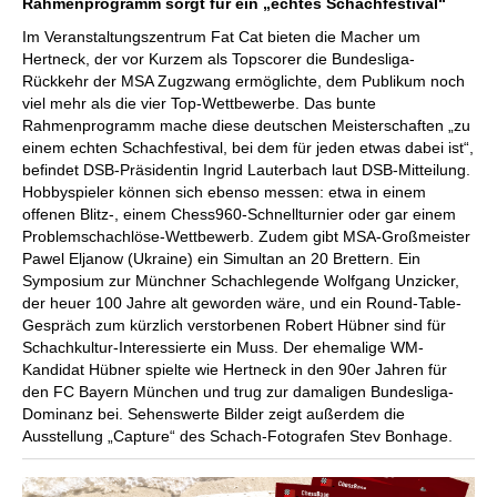
Rahmenprogramm sorgt für ein „echtes Schachfestival“
Im Veranstaltungszentrum Fat Cat bieten die Macher um
Hertneck, der vor Kurzem als Topscorer die Bundesliga-
Rückkehr der MSA Zugzwang ermöglichte, dem Publikum noch
viel mehr als die vier Top-Wettbewerbe. Das bunte
Rahmenprogramm mache diese deutschen Meisterschaften „zu
einem echten Schachfestival, bei dem für jeden etwas dabei ist“,
befindet DSB-Präsidentin Ingrid Lauterbach laut DSB-Mitteilung.
Hobbyspieler können sich ebenso messen: etwa in einem
offenen Blitz-, einem Chess960-Schnellturnier oder gar einem
Problemschachlöse-Wettbewerb. Zudem gibt MSA-Großmeister
Pawel Eljanow (Ukraine) ein Simultan an 20 Brettern. Ein
Symposium zur Münchner Schachlegende Wolfgang Unzicker,
der heuer 100 Jahre alt geworden wäre, und ein Round-Table-
Gespräch zum kürzlich verstorbenen Robert Hübner sind für
Schachkultur-Interessierte ein Muss. Der ehemalige WM-
Kandidat Hübner spielte wie Hertneck in den 90er Jahren für
den FC Bayern München und trug zur damaligen Bundesliga-
Dominanz bei. Sehenswerte Bilder zeigt außerdem die
Ausstellung „Capture“ des Schach-Fotografen Stev Bonhage.