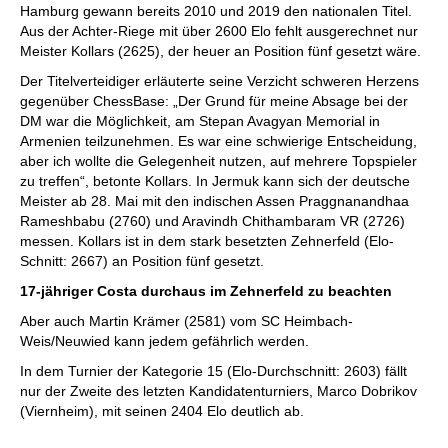
Hamburg gewann bereits 2010 und 2019 den nationalen Titel.
Aus der Achter-Riege mit über 2600 Elo fehlt ausgerechnet nur
Meister Kollars (2625), der heuer an Position fünf gesetzt wäre.
Der Titelverteidiger erläuterte seine Verzicht schweren Herzens
gegenüber ChessBase: „Der Grund für meine Absage bei der
DM war die Möglichkeit, am Stepan Avagyan Memorial in
Armenien teilzunehmen. Es war eine schwierige Entscheidung,
aber ich wollte die Gelegenheit nutzen, auf mehrere Topspieler
zu treffen“, betonte Kollars. In Jermuk kann sich der deutsche
Meister ab 28. Mai mit den indischen Assen Praggnanandhaa
Rameshbabu (2760) und Aravindh Chithambaram VR (2726)
messen. Kollars ist in dem stark besetzten Zehnerfeld (Elo-
Schnitt: 2667) an Position fünf gesetzt.
17-jähriger Costa durchaus im Zehnerfeld zu beachten
Aber auch Martin Krämer (2581) vom SC Heimbach-
Weis/Neuwied kann jedem gefährlich werden.
In dem Turnier der Kategorie 15 (Elo-Durchschnitt: 2603) fällt
nur der Zweite des letzten Kandidatenturniers, Marco Dobrikov
(Viernheim), mit seinen 2404 Elo deutlich ab.