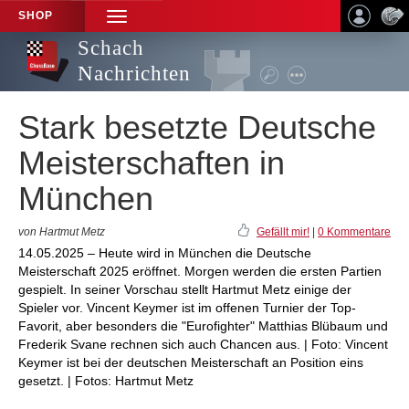
SHOP
TOGGLE
NAVIGATION
Schach
Nachrichten
Stark besetzte Deutsche
Meisterschaften in
München
von Hartmut Metz
Gefällt mir!
|
0 Kommentare
14.05.2025 – Heute wird in München die Deutsche
Meisterschaft 2025 eröffnet. Morgen werden die ersten Partien
gespielt. In seiner Vorschau stellt Hartmut Metz einige der
Spieler vor. Vincent Keymer ist im offenen Turnier der Top-
Favorit, aber besonders die "Eurofighter" Matthias Blübaum und
Frederik Svane rechnen sich auch Chancen aus. | Foto: Vincent
Keymer ist bei der deutschen Meisterschaft an Position eins
gesetzt. | Fotos: Hartmut Metz