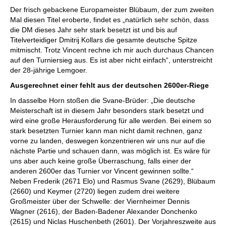
Der frisch gebackene Europameister Blübaum, der zum zweiten
Mal diesen Titel eroberte, findet es „natürlich sehr schön, dass
die DM dieses Jahr sehr stark besetzt ist und bis auf
Titelverteidiger Dmitrij Kollars die gesamte deutsche Spitze
mitmischt. Trotz Vincent rechne ich mir auch durchaus Chancen
auf den Turniersieg aus. Es ist aber nicht einfach“, unterstreicht
der 28-jährige Lemgoer.
Ausgerechnet einer fehlt aus der deutschen 2600er-Riege
In dasselbe Horn stoßen die Svane-Brüder: „Die deutsche
Meisterschaft ist in diesem Jahr besonders stark besetzt und
wird eine große Herausforderung für alle werden. Bei einem so
stark besetzten Turnier kann man nicht damit rechnen, ganz
vorne zu landen, deswegen konzentrieren wir uns nur auf die
nächste Partie und schauen dann, was möglich ist. Es wäre für
uns aber auch keine große Überraschung, falls einer der
anderen 2600er das Turnier vor Vincent gewinnen sollte.“
Neben Frederik (2671 Elo) und Rasmus Svane (2629), Blübaum
(2660) und Keymer (2720) liegen zudem drei weitere
Großmeister über der Schwelle: der Viernheimer Dennis
Wagner (2616), der Baden-Badener Alexander Donchenko
(2615) und Niclas Huschenbeth (2601). Der Vorjahreszweite aus