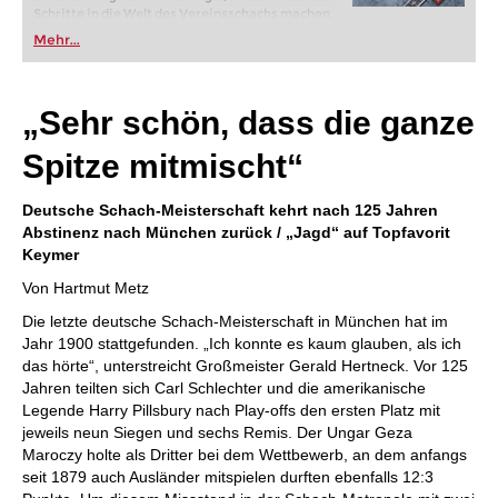
Schritte in die Welt des Vereinsschachs machen
oder bereits auf Turnierniveau spielen: Mit
Mehr...
FRITZ trainieren Sie effizienter, intelligenter und
individueller als je zuvor.
„Sehr schön, dass die ganze
Spitze mitmischt“
Deutsche Schach-Meisterschaft kehrt nach 125 Jahren
Abstinenz nach München zurück / „Jagd“ auf Topfavorit
Keymer
Von Hartmut Metz
Die letzte deutsche Schach-Meisterschaft in München hat im
Jahr 1900 stattgefunden. „Ich konnte es kaum glauben, als ich
das hörte“, unterstreicht Großmeister Gerald Hertneck. Vor 125
Jahren teilten sich Carl Schlechter und die amerikanische
Legende Harry Pillsbury nach Play-offs den ersten Platz mit
jeweils neun Siegen und sechs Remis. Der Ungar Geza
Maroczy holte als Dritter bei dem Wettbewerb, an dem anfangs
seit 1879 auch Ausländer mitspielen durften ebenfalls 12:3