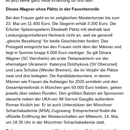
es jetzt keine ganz neue Erfahrung für uns sein“.
Dinara Wagner ohne Pähtz in der Favoritenrolle
Bei den Frauen geht es im zeitgleichen Meisterturnier bis zum
23. Mai um 11.400 Euro. Die Siegerin erhält 3.200 Euro. Die
Erfurter Spitzenspielerin Elisabeth Pähtz tritt deshalb laut
Leistungssportreferent Hertneck nicht an, weil sie generell
„gleiche Bezahlung“ für beide Geschlechter fordert. Das
Preisgeld entspricht bei den Frauen nicht dem der Männer und
liegt in Summe knapp 6.000 Euro niedriger. So gilt Dinara
Wagner (SC Viernheim) als erste Titelanwärterin vor der
ehemaligen Ukrainerin Kateryna Dolzhykova (SV Oberursel)
und Lara Schulze (Werder Bremen), die im Vorjahr die Plätze
zwei und drei belegten. Die Kandidatenturniere, in denen
Männer wie Frauen die Aufsteiger für 2026 ermitteln und den
Gesamtpreisfonds in München gen 50.000 Euro treiben, gehen
jeweils über sieben Runden. Den größten Batzen als Sponsoren
steuerte neben der UKA von IM Gernot Gauglitz außerdem
Roman Krulich bei. Er ist auch Unterstützer der Münchner
Schachakademie (MSA) Zugzwang. Entsprechend findet die
offizielle Eröffnung der Meisterschaften am Mittwoch, 14. Mai,
um 18.30 Uhr in der Münchner Schachakademie statt.