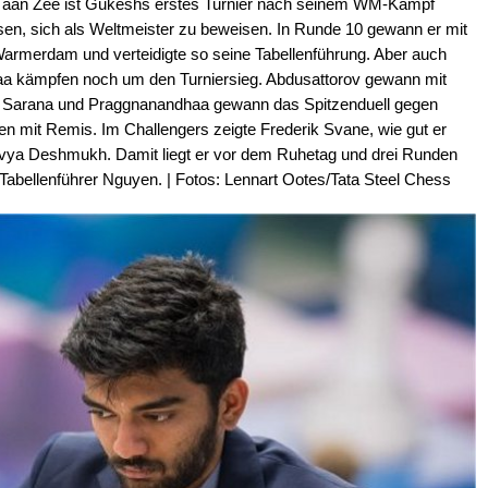
ijk aan Zee ist Gukeshs erstes Turnier nach seinem WM-Kampf
ssen, sich als Weltmeister zu beweisen. In Runde 10 gewann er mit
armerdam und verteidigte so seine Tabellenführung. Aber auch
a kämpfen noch um den Turniersieg. Abdusattorov gewann mit
 Sarana und Praggnanandhaa gewann das Spitzenduell gegen
ten mit Remis. Im Challengers zeigte Frederik Svane, wie gut er
vya Deshmukh. Damit liegt er vor dem Ruhetag und drei Runden
 Tabellenführer Nguyen. | Fotos: Lennart Ootes/Tata Steel Chess