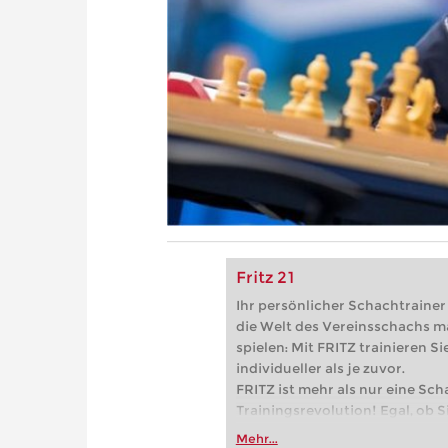
Fritz 21
Ihr persönlicher Schachtrainer -
die Welt des Vereinsschachs m
spielen: Mit FRITZ trainieren Sie
individueller als je zuvor.
FRITZ ist mehr als nur eine Sch
Trainingsrevolution! Egal, ob Si
Vereinsschachs machen oder ber
Mehr...