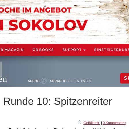
CB MAGAZIN
CB BOOKS
SUPPORT
EINSTEIGERKUR
en
S
SUCHE:
SPRACHE:
DE
EN
ES
FR
 Runde 10: Spitzenreiter
Gefällt mir!
|
0 Kommentare