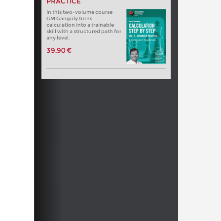
PRACTICE
In this two-volume course
GM Ganguly turns
calculation into a trainable
skill with a structured path for
any level.
39,90 €