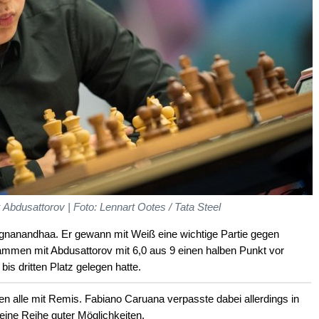
Abdusattorov | Foto: Lennart Ootes / Tata Steel
ggnanandhaa. Er gewann mit Weiß eine wichtige Partie gegen
ammen mit Abdusattorov mit 6,0 aus 9 einen halben Punkt vor
is dritten Platz gelegen hatte.
ten alle mit Remis. Fabiano Caruana verpasste dabei allerdings in
eine Reihe guter Möglichkeiten.