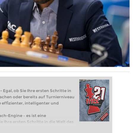
 Egal, ob Sie Ihre ersten Schritte in
achen oder bereits auf Turnierniveau
 effizienter, intelligenter und
ach-Engine – es ist eine
e Ihre ersten Schritte in die Welt des
eits auf Turnierniveau spielen: Mit