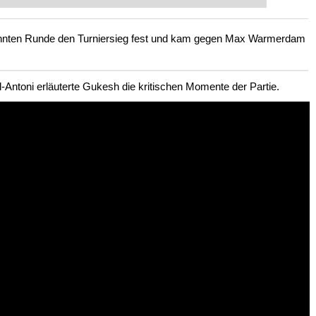
 intelligenter und individueller als je
zehnten Runde den Turniersieg fest und kam gegen Max Warmerdam
l-Antoni erläuterte Gukesh die kritischen Momente der Partie.