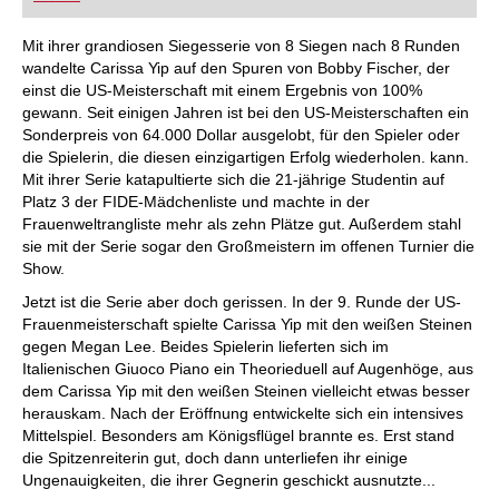
FRITZ trainieren Sie effizienter, intelligenter und
individueller als je zuvor.
Mit ihrer grandiosen Siegesserie von 8 Siegen nach 8 Runden
wandelte Carissa Yip auf den Spuren von Bobby Fischer, der
einst die US-Meisterschaft mit einem Ergebnis von 100%
gewann. Seit einigen Jahren ist bei den US-Meisterschaften ein
Sonderpreis von 64.000 Dollar ausgelobt, für den Spieler oder
die Spielerin, die diesen einzigartigen Erfolg wiederholen. kann.
Mit ihrer Serie katapultierte sich die 21-jährige Studentin auf
Platz 3 der FIDE-Mädchenliste und machte in der
Frauenweltrangliste mehr als zehn Plätze gut. Außerdem stahl
sie mit der Serie sogar den Großmeistern im offenen Turnier die
Show.
Jetzt ist die Serie aber doch gerissen. In der 9. Runde der US-
Frauenmeisterschaft spielte Carissa Yip mit den weißen Steinen
gegen Megan Lee. Beides Spielerin lieferten sich im
Italienischen Giuoco Piano ein Theorieduell auf Augenhöge, aus
dem Carissa Yip mit den weißen Steinen vielleicht etwas besser
herauskam. Nach der Eröffnung entwickelte sich ein intensives
Mittelspiel. Besonders am Königsflügel brannte es. Erst stand
die Spitzenreiterin gut, doch dann unterliefen ihr einige
Ungenauigkeiten, die ihrer Gegnerin geschickt ausnutzte...