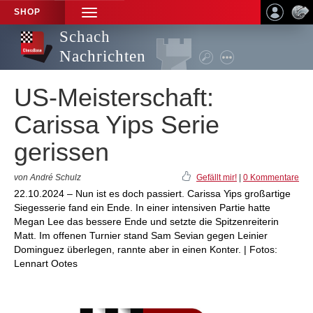
SHOP
TOGGLE
NAVIGATION
Schach
Nachrichten
US-Meisterschaft:
Carissa Yips Serie
gerissen
von André Schulz
Gefällt mir!
|
0 Kommentare
22.10.2024 – Nun ist es doch passiert. Carissa Yips großartige
Siegesserie fand ein Ende. In einer intensiven Partie hatte
Megan Lee das bessere Ende und setzte die Spitzenreiterin
Matt. Im offenen Turnier stand Sam Sevian gegen Leinier
Dominguez überlegen, rannte aber in einen Konter. | Fotos:
Lennart Ootes