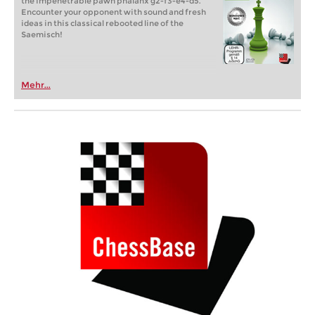
the impenetrable pawn phalanx g2-f3-e4-d5.
Encounter your opponent with sound and fresh
ideas in this classical rebooted line of the
Saemisch!
Mehr...