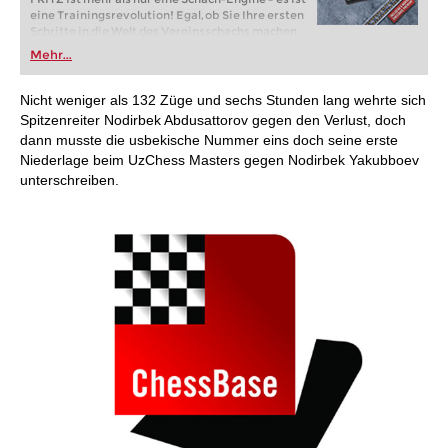
eine Trainingsrevolution! Egal, ob Sie Ihre ersten
Schritte in die Welt des Vereinsschachs machen
oder bereits auf Turnierniveau spielen: Mit
Mehr...
FRITZ trainieren Sie effizienter, intelligenter und
individueller als je zuvor.
Nicht weniger als 132 Züge und sechs Stunden lang wehrte sich
Spitzenreiter Nodirbek Abdusattorov gegen den Verlust, doch
dann musste die usbekische Nummer eins doch seine erste
Niederlage beim UzChess Masters gegen Nodirbek Yakubboev
unterschreiben.