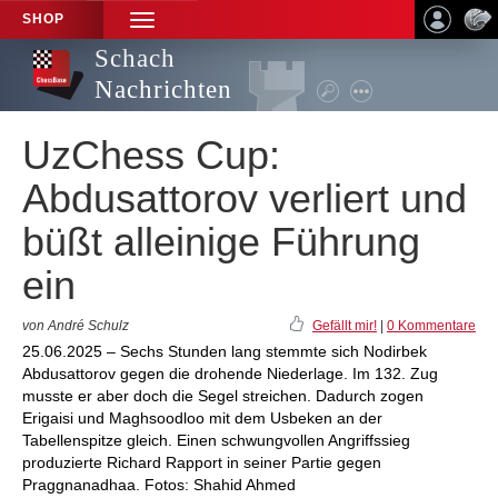
SHOP
TOGGLE
NAVIGATION
Schach
Nachrichten
UzChess Cup:
Abdusattorov verliert und
büßt alleinige Führung
ein
von André Schulz
Gefällt mir!
|
0 Kommentare
25.06.2025 – Sechs Stunden lang stemmte sich Nodirbek
Abdusattorov gegen die drohende Niederlage. Im 132. Zug
musste er aber doch die Segel streichen. Dadurch zogen
Erigaisi und Maghsoodloo mit dem Usbeken an der
Tabellenspitze gleich. Einen schwungvollen Angriffssieg
produzierte Richard Rapport in seiner Partie gegen
Praggnanadhaa. Fotos: Shahid Ahmed