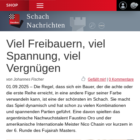
SHOP
TOGGLE
NAVIGATION
Schach
Nachrichten
Viel Freibauern, viel
Spannung, viel
Vergnügen
von Johannes Fischer
Gefällt mir!
|
0 Kommentare
01.09.2025 – Die Regel, dass sich ein Bauer, der die achte oder
die erste Reihe erreicht, in eine andere Figur seiner Farbe
verwandeln kann, ist eine der schönsten im Schach. Sie macht
das Spiel dynamisch und hat schon zu vielen Kombinationen
und spannenden Partien geführt. Eine davon spielten das
argentinische Nachwuchstalent Faustino Oro und der
amerikanische Internationale Meister Nico Chasin vor kurzem in
der 6. Runde des Fujairah Masters.