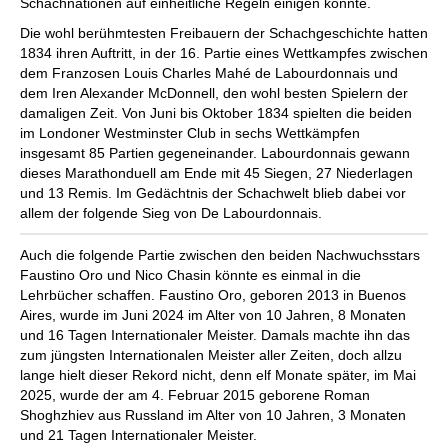
Schachnationen auf einheitliche Regeln einigen konnte.
Die wohl berühmtesten Freibauern der Schachgeschichte hatten
1834 ihren Auftritt, in der 16. Partie eines Wettkampfes zwischen
dem Franzosen Louis Charles Mahé de Labourdonnais und
dem Iren Alexander McDonnell, den wohl besten Spielern der
damaligen Zeit. Von Juni bis Oktober 1834 spielten die beiden
im Londoner Westminster Club in sechs Wettkämpfen
insgesamt 85 Partien gegeneinander. Labourdonnais gewann
dieses Marathonduell am Ende mit 45 Siegen, 27 Niederlagen
und 13 Remis. Im Gedächtnis der Schachwelt blieb dabei vor
allem der folgende Sieg von De Labourdonnais.
Auch die folgende Partie zwischen den beiden Nachwuchsstars
Faustino Oro und Nico Chasin könnte es einmal in die
Lehrbücher schaffen. Faustino Oro, geboren 2013 in Buenos
Aires, wurde im Juni 2024 im Alter von 10 Jahren, 8 Monaten
und 16 Tagen Internationaler Meister. Damals machte ihn das
zum jüngsten Internationalen Meister aller Zeiten, doch allzu
lange hielt dieser Rekord nicht, denn elf Monate später, im Mai
2025, wurde der am 4. Februar 2015 geborene Roman
Shoghzhiev aus Russland im Alter von 10 Jahren, 3 Monaten
und 21 Tagen Internationaler Meister.