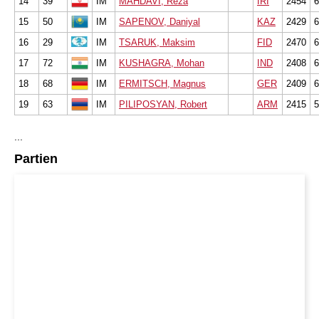
14
39
IM
MAHDAVI, Reza
IRI
2454
6
15
50
IM
SAPENOV, Daniyal
KAZ
2429
6
16
29
IM
TSARUK, Maksim
FID
2470
6
17
72
IM
KUSHAGRA, Mohan
IND
2408
6
18
68
IM
ERMITSCH, Magnus
GER
2409
6
19
63
IM
PILIPOSYAN, Robert
ARM
2415
5
...
Partien