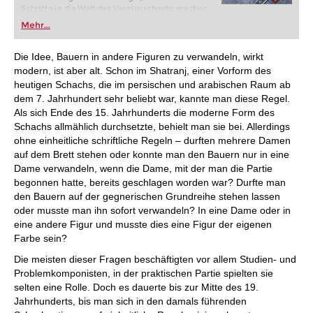
Schritte in die Welt des Vereinsschachs machen
oder bereits auf Turnierniveau spielen: Mit
Mehr...
FRITZ trainieren Sie effizienter, intelligenter und
individueller als je zuvor.
Die Idee, Bauern in andere Figuren zu verwandeln, wirkt
modern, ist aber alt. Schon im Shatranj, einer Vorform des
heutigen Schachs, die im persischen und arabischen Raum ab
dem 7. Jahrhundert sehr beliebt war, kannte man diese Regel.
Als sich Ende des 15. Jahrhunderts die moderne Form des
Schachs allmählich durchsetzte, behielt man sie bei. Allerdings
ohne einheitliche schriftliche Regeln – durften mehrere Damen
auf dem Brett stehen oder konnte man den Bauern nur in eine
Dame verwandeln, wenn die Dame, mit der man die Partie
begonnen hatte, bereits geschlagen worden war? Durfte man
den Bauern auf der gegnerischen Grundreihe stehen lassen
oder musste man ihn sofort verwandeln? In eine Dame oder in
eine andere Figur und musste dies eine Figur der eigenen
Farbe sein?
Die meisten dieser Fragen beschäftigten vor allem Studien- und
Problemkomponisten, in der praktischen Partie spielten sie
selten eine Rolle. Doch es dauerte bis zur Mitte des 19.
Jahrhunderts, bis man sich in den damals führenden