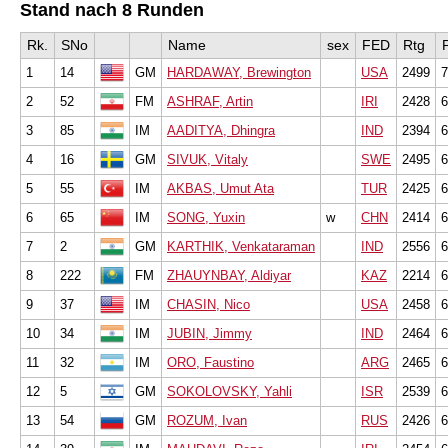
Stand nach 8 Runden
Rk.
SNo
Name
sex
FED
Rtg
P
1
14
GM
HARDAWAY, Brewington
USA
2499
7
2
52
FM
ASHRAF, Artin
IRI
2428
6
3
85
IM
AADITYA, Dhingra
IND
2394
6
4
16
GM
SIVUK, Vitaly
SWE
2495
6
5
55
IM
AKBAS, Umut Ata
TUR
2425
6
6
65
IM
SONG, Yuxin
w
CHN
2414
6
7
2
GM
KARTHIK, Venkataraman
IND
2556
6
8
222
FM
ZHAUYNBAY, Aldiyar
KAZ
2214
6
9
37
IM
CHASIN, Nico
USA
2458
6
10
34
IM
JUBIN, Jimmy
IND
2464
6
11
32
IM
ORO, Faustino
ARG
2465
6
12
5
GM
SOKOLOVSKY, Yahli
ISR
2539
6
13
54
GM
ROZUM, Ivan
RUS
2426
6