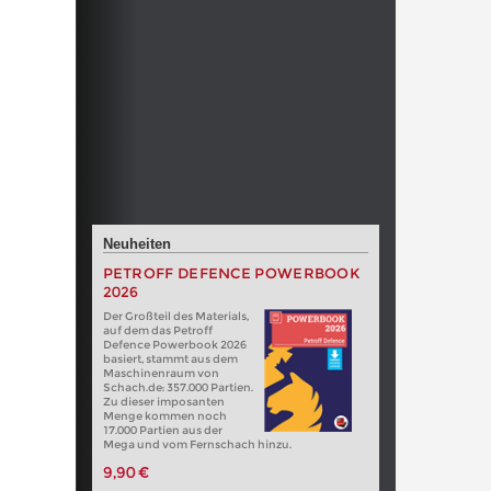
Neuheiten
PETROFF DEFENCE POWERBOOK
2026
Der Großteil des Materials,
auf dem das Petroff
Defence Powerbook 2026
basiert, stammt aus dem
Maschinenraum von
Schach.de: 357.000 Partien.
Zu dieser imposanten
Menge kommen noch
17.000 Partien aus der
Mega und vom Fernschach hinzu.
9,90 €