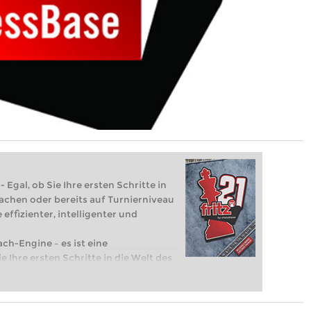
 Egal, ob Sie Ihre ersten Schritte in
achen oder bereits auf Turnierniveau
 effizienter, intelligenter und
ach-Engine – es ist eine
e Ihre ersten Schritte in die Welt des
eits auf Turnierniveau spielen: Mit
 intelligenter und individueller als je