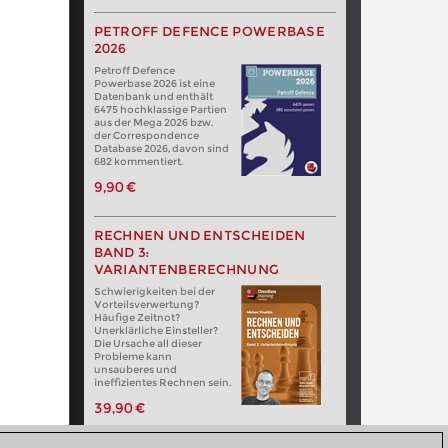
PETROFF DEFENCE POWERBASE
2026
Petroff Defence
Powerbase 2026 ist eine
Datenbank und enthält
6475 hochklassige Partien
aus der Mega 2026 bzw.
der Correspondence
Database 2026, davon sind
682 kommentiert.
9,90 €
RECHNEN UND ENTSCHEIDEN
BAND 3:
VARIANTENBERECHNUNG
Schwierigkeiten bei der
Vorteilsverwertung?
Häufige Zeitnot?
Unerklärliche Einsteller?
Die Ursache all dieser
Probleme kann
unsauberes und
ineffizientes Rechnen sein.
39,90 €