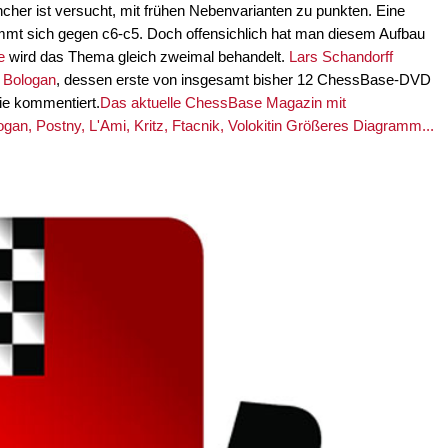
cher ist versucht, mit frühen Nebenvarianten zu punkten. Eine
emmt sich gegen c6-c5. Doch offensichlich hat man diesem Aufbau
e
wird das Thema gleich zweimal behandelt.
Lars Schandorff
r Bologan
, dessen erste von insgesamt bisher 12 ChessBase-DVD
tie kommentiert.
Das aktuelle ChessBase Magazin mit
an, Postny, L'Ami, Kritz, Ftacnik, Volokitin Größeres Diagramm...