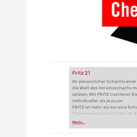
Fritz 21
Ihr persönlicher Schachtrainer -
die Welt des Vereinsschachs m
spielen: Mit FRITZ trainieren Sie
individueller als je zuvor.
FRITZ ist mehr als nur eine Sch
Trainingsrevolution! Egal, ob Si
Vereinsschachs machen oder ber
Mehr...
FRITZ trainieren Sie effizienter,
zuvor.