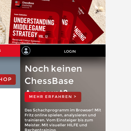
S
LOGIN
Noch keinen
ChessBase
HOP
Account?
MEHR ERFAHREN >
Das Schachprogramm im Browser! Mit
Fritz online spielen, analysieren und
trainieren. Vom Einsteiger bis zum
Meister. Mit visueller HILFE und
Rechentraining.