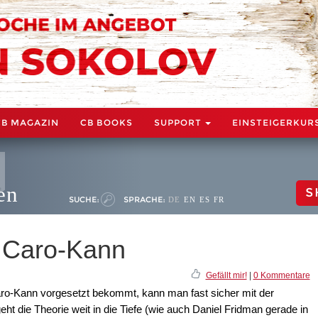
CB MAGAZIN
CB BOOKS
SUPPORT
EINSTEIGERKUR
en
S
SUCHE:
SPRACHE:
DE
EN
ES
FR
 Caro-Kann
Gefällt mir!
|
0 Kommentare
aro-Kann vorgesetzt bekommt, kann man fast sicher mit der
ht die Theorie weit in die Tiefe (wie auch Daniel Fridman gerade in