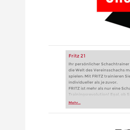
Fritz 21
Ihr persönlicher Schachtrainer -
die Welt des Vereinsschachs m
spielen: Mit FRITZ trainieren Sie
individueller als je zuvor.
FRITZ ist mehr als nur eine Sch
Trainingsrevolution! Egal, ob Si
Vereinsschachs machen oder ber
Mehr...
FRITZ trainieren Sie effizienter,
zuvor.