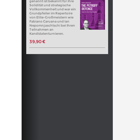
genannt ist bekannt für ihre
Solidität und strategische
Vollkommenheit und war ein
Grundpfeiler im Repertoire
von Elite-Großmeistern wie
Fabiano Caruana und Ian
Nepomnjaschtschi bei Ihren
Teilnahmen an
Kandidatenturnieren.
39,90 €