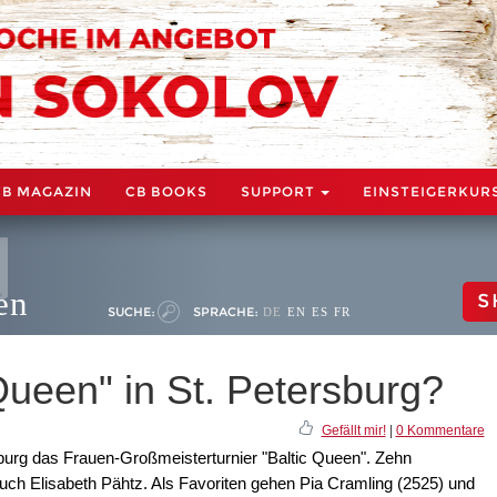
CB MAGAZIN
CB BOOKS
SUPPORT
EINSTEIGERKUR
en
S
SUCHE:
SPRACHE:
DE
EN
ES
FR
Queen" in St. Petersburg?
Gefällt mir!
|
0 Kommentare
burg das Frauen-Großmeisterturnier "Baltic Queen". Zehn
uch Elisabeth Pähtz. Als Favoriten gehen Pia Cramling (2525) und