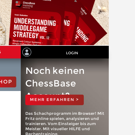
S
LOGIN
Noch keinen
ChessBase
HOP
Account?
MEHR ERFAHREN >
Das Schachprogramm im Browser! Mit
Fritz online spielen, analysieren und
trainieren. Vom Einsteiger bis zum
Meister. Mit visueller HILFE und
Rechentraining.