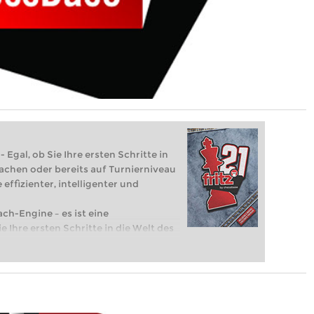
 Egal, ob Sie Ihre ersten Schritte in
achen oder bereits auf Turnierniveau
 effizienter, intelligenter und
ach-Engine – es ist eine
e Ihre ersten Schritte in die Welt des
eits auf Turnierniveau spielen: Mit
 intelligenter und individueller als je