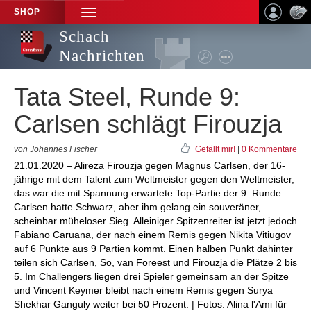
SHOP
TOGGLE
NAVIGATION
Schach
Nachrichten
Tata Steel, Runde 9:
Carlsen schlägt Firouzja
von Johannes Fischer
Gefällt mir!
|
0 Kommentare
21.01.2020 – Alireza Firouzja gegen Magnus Carlsen, der 16-
jährige mit dem Talent zum Weltmeister gegen den Weltmeister,
das war die mit Spannung erwartete Top-Partie der 9. Runde.
Carlsen hatte Schwarz, aber ihm gelang ein souveräner,
scheinbar müheloser Sieg. Alleiniger Spitzenreiter ist jetzt jedoch
Fabiano Caruana, der nach einem Remis gegen Nikita Vitiugov
auf 6 Punkte aus 9 Partien kommt. Einen halben Punkt dahinter
teilen sich Carlsen, So, van Foreest und Firouzja die Plätze 2 bis
5. Im Challengers liegen drei Spieler gemeinsam an der Spitze
und Vincent Keymer bleibt nach einem Remis gegen Surya
Shekhar Ganguly weiter bei 50 Prozent. | Fotos: Alina l'Ami für