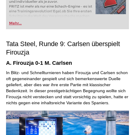
und individueller als je zuvor.
FRITZ ist mehr als nur eine Schach-Engine – es ist
eine Trainingsrevolution! Egal, ob Sie Ihre ersten
Schritte in die Welt des Vereinsschachs machen
oder bereits auf Turnierniveau spielen: Mit
Mehr...
FRITZ trainieren Sie effizienter, intelligenter und
individueller als je zuvor.
Tata Steel, Runde 9: Carlsen überspielt
Firouzja
A. Firouzja 0-1 M. Carlsen
In Blitz- und Schnellturnieren haben Firouzja und Carlsen schon
oft gegeneinander gespielt und sich bemerkenswerte Duelle
geliefert, aber dies war ihre erste Partie mit klassischer
Bedenkzeit. In dieser prestigeträchtigen Begegnung wollte sich
Firouzja nicht verstecken und statt vorsichtig zu spielen, hatte er
nichts gegen eine inhaltsreiche Variante des Spaniers.