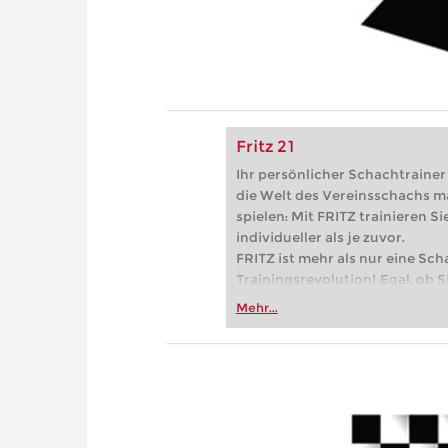
Fritz 21
Ihr persönlicher Schachtrainer -
die Welt des Vereinsschachs m
spielen: Mit FRITZ trainieren Sie
individueller als je zuvor.
FRITZ ist mehr als nur eine Sch
Trainingsrevolution! Egal, ob Si
Vereinsschachs machen oder ber
Mehr...
FRITZ trainieren Sie effizienter,
zuvor.