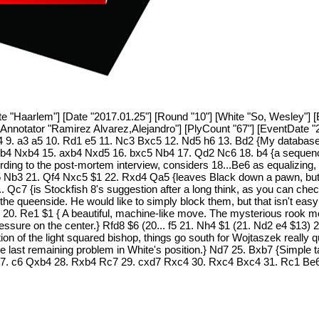
te "Haarlem"] [Date "2017.01.25"] [Round "10"] [White "So, Wesley"] [
Annotator "Ramirez Alvarez,Alejandro"] [PlyCount "67"] [EventDate "2
 9. a3 a5 10. Rd1 e5 11. Nc3 Bxc5 12. Nd5 h6 13. Bd2 {My database 
 Bb4 Nxb4 15. axb4 Nxd5 16. bxc5 Nb4 17. Qd2 Nc6 18. b4 {a sequence
cording to the post-mortem interview, considers 18...Be6 as equalizin
5 Nb3 21. Qf4 Nxc5 $1 22. Rxd4 Qa5 {leaves Black down a pawn, but 
... Qc7 {is Stockfish 8's suggestion after a long think, as you can che
he queenside. He would like to simply block them, but that isn't eas
Bg4 20. Re1 $1 { A beautiful, machine-like move. The mysterious rook 
essure on the center.} Rfd8 $6 (20... f5 21. Nh4 $1 (21. Nd2 e4 $13) 
vation of the light squared bishop, things go south for Wojtaszek really
the last remaining problem in White's position.} Nd7 25. Bxb7 {Simple 
27. c6 Qxb4 28. Rxb4 Rc7 29. cxd7 Rxc4 30. Rxc4 Bxc4 31. Rc1 Be