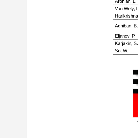
Aronian, L.
Van Wely, L
Harikrishna
Adhiban, B
Eljanov, P.
Karjakin, S
So, W.