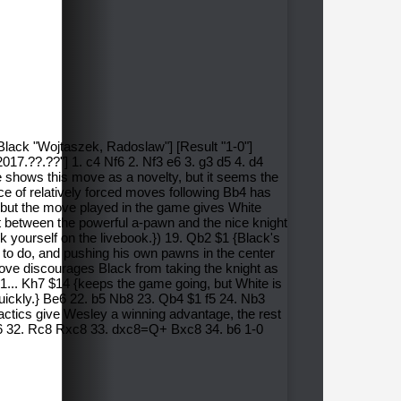
Black "Wojtaszek, Radoslaw"] [Result "1-0"]
017.??.??"] 1. c4 Nf6 2. Nf3 e6 3. g3 d5 4. d4
shows this move as a novelty, but it seems the
 of relatively forced moves following Bb4 has
g, but the move played in the game gives White
between the powerful a-pawn and the nice knight
ck yourself on the livebook.}) 19. Qb2 $1 {Black's
y to do, and pushing his own pawns in the center
move discourages Black from taking the knight as
21... Kh7 $14 {keeps the game going, but White is
 quickly.} Be6 22. b5 Nb8 23. Qb4 $1 f5 24. Nb3
tactics give Wesley a winning advantage, the rest
6 32. Rc8 Rxc8 33. dxc8=Q+ Bxc8 34. b6 1-0