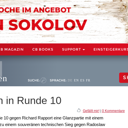
CB MAGAZIN
CB BOOKS
SUPPORT
EINSTEIGERKUR
en
S
SUCHE:
SPRACHE:
DE
EN
ES
FR
en in Runde 10
Gefällt mir!
|
0 Kommentare
e 10 gegen Richard Rapport eine Glanzpartie mit einem
 zu einem souveränen technischen Sieg gegen Radoslaw