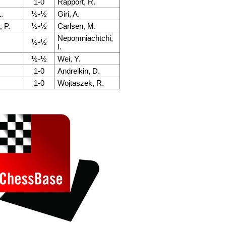
1-0
Rapport, R.
.
½-½
Giri, A.
, P.
½-½
Carlsen, M.
Nepomniachtchi,
.
½-½
I.
½-½
Wei, Y.
.
1-0
Andreikin, D.
1-0
Wojtaszek, R.