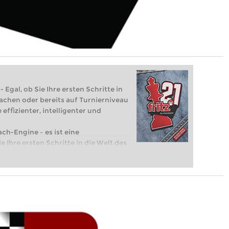
 Egal, ob Sie Ihre ersten Schritte in
achen oder bereits auf Turnierniveau
 effizienter, intelligenter und
ach-Engine – es ist eine
e Ihre ersten Schritte in die Welt des
eits auf Turnierniveau spielen: Mit
 intelligenter und individueller als je