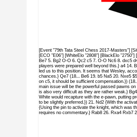
[Event "79th Tata Steel Chess 2017-Masters"] [Si
[ECO "E06"] [WhiteElo "2808"] [BlackElo "2750"] [
Be7 5. Bg2 O-O 6. Qc2 c5 7. O-O Nc6 8. dxc5 d4
players were prepared well beyond this.} a4 14.
led us to this position. It seems that Wesley, ac
chances.} Qe7 (18... Be6 19. b5 Na5 20. Nxe5 $
on c5, it should be sufficient compensation.}) (18
main issue will be the powerful passed pawns on t
is also very difficult as they are rather weak.} 
White would recapture with the e-pawn, putting pr
to be slightly preferred.}) 21. Nd2 {With the acti
{Using the pin to activate the knight, which was 
requires no commentary.} Rab8 26. Rxa4 Rxb7 