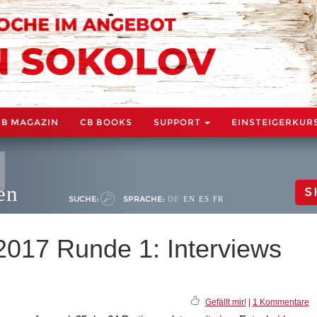
CB MAGAZIN
CB BOOKS
SUPPORT
EINSTEIGERKUR
en
S
SUCHE:
SPRACHE:
DE
EN
ES
FR
017 Runde 1: Interviews
Gefällt mir!
|
1 Kommentare