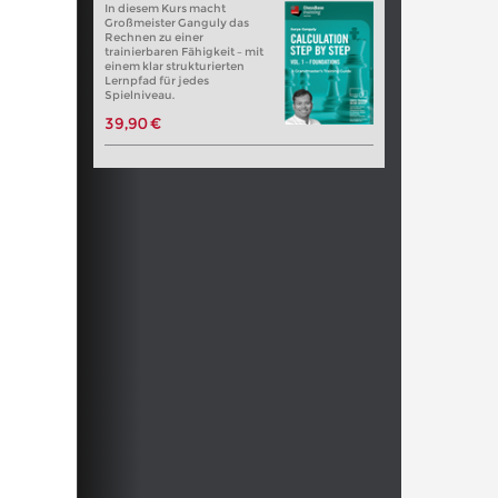
In diesem Kurs macht
Großmeister Ganguly das
Rechnen zu einer
trainierbaren Fähigkeit – mit
einem klar strukturierten
Lernpfad für jedes
Spielniveau.
39,90 €