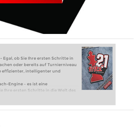
 Egal, ob Sie Ihre ersten Schritte in
achen oder bereits auf Turnierniveau
 effizienter, intelligenter und
ach-Engine – es ist eine
e Ihre ersten Schritte in die Welt des
eits auf Turnierniveau spielen: Mit
 intelligenter und individueller als je
1