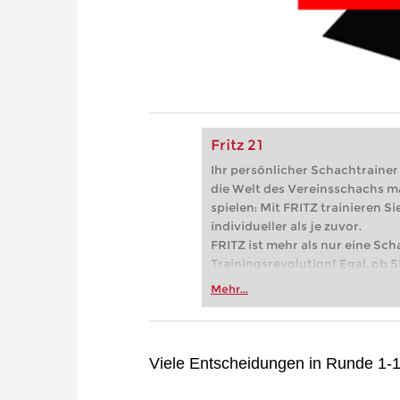
Fritz 21
Ihr persönlicher Schachtrainer -
die Welt des Vereinsschachs m
spielen: Mit FRITZ trainieren Sie
individueller als je zuvor.
FRITZ ist mehr als nur eine Sch
Trainingsrevolution! Egal, ob Si
Vereinsschachs machen oder ber
Mehr...
FRITZ trainieren Sie effizienter,
zuvor.
Viele Entscheidungen in Runde 1-