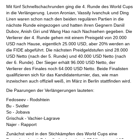
individueller als je zuvor.
Mit fünf Schnellschachrunden ging die 4. Runde des World Cups
in die Verlängerung. Levon Aronian, Vassily Ivanchuk und Ding
Liren waren schon nach den beiden regulären Partien in die
nächste Runde eingezogen und hatten ihren Gegnern Daniil
Dubov, Anish Giri und Wang Hao nach Nachsehen gegeben. Die
Verlierer der 4. Runde gehen mit einem Preisgeld von 20.000
USD nach Hause, eigentlich 25.000 USD, aber 20% werden an
die FIDE abgeführt. Die nächsten Preidgeldstufen sind 28.000
USD Netto (nach der 5. Runde) und 40.000 USD Netto (nach
der 6. Runde). Der Sieger erhält 96.000 USD Netto, der
Verlierer des Finales noch 64.000 USD Netto. Beide Finalisten
qualifizieren sich für das Kandidatenturnier, das, wie man
inzwischen auch offiziell weiß, im März in Berlin stattfinden wird.
Die Paarungen der Verlängerungen lauteten:
Fedoseev - Rodshtein
Bu - Svidler
So - Jobava
Grischuk - Vachier-Lagrave
Najer - Rapport
Zunächst wird in den Stichkämpfen des World Cups eine