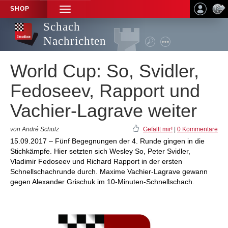
SHOP
TOGGLE
NAVIGATION
Schach
Nachrichten
World Cup: So, Svidler,
Fedoseev, Rapport und
Vachier-Lagrave weiter
von André Schulz
Gefällt mir!
|
0 Kommentare
15.09.2017 – Fünf Begegnungen der 4. Runde gingen in die
Stichkämpfe. Hier setzten sich Wesley So, Peter Svidler,
Vladimir Fedoseev und Richard Rapport in der ersten
Schnellschachrunde durch. Maxime Vachier-Lagrave gewann
gegen Alexander Grischuk im 10-Minuten-Schnellschach.