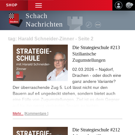
SHOP
TOGGLE
NAVIGATION
Schach
Nachrichten
tag: Harald Schneider-Zinner - Seite 2
Die Strategieschule #213
Sizilianische
Zugumstellungen
02.03.2026 – Najdorf,
Drachen - oder doch eine
ganz andere Variante?
Der überraschende Zug 5. Lc4 lässt nicht nur den
Bauern auf e4 ungedeckt stehen, sondern bietet auch
eine Fülle von Zugumstellungen. Ziel ist es dem Gegner
auf für ihn wenig vertrautes Terrain zu locken.
Mehr...
Kommentare
Die Strategieschule #212