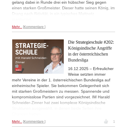
gelang dabei in Runde drei ein hübscher Sieg gegen
einen starken Großmeister. Dieser hatte seinen König, im
Drang nach Aktivität, in ein typisches Mattnetz
manövriert.
Mehr...
Kommentare
Die Strategieschule #202:
Königsindische Angriffe
in der österreichischen
Bundesliga
16.12.2025 – Erfreulicher
Weise setzten immer
mehr Vereine in der 1. österreichischen Bundesliga auf
einheimische Spieler. Sie bekommen Gelegenheit sich
mit starken Großmeistern zu messen. Spannende und
kompromisslose Partien sind vorgezeichnet. IM Harald
Schneider-Zinner hat zwei komplexe Königsindische
Strukturen ausgewählt, in denen beide Seiten ihre
Chancen hatten.
Mehr...
Kommentare
1