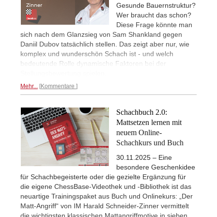
Gesunde Bauernstruktur?
Wer braucht das schon?
Diese Frage könnte man
sich nach dem Glanzsieg von Sam Shankland gegen
Daniil Dubov tatsächlich stellen. Das zeigt aber nur, wie
komplex und wunderschön Schach ist - und welch
bedeutende Rolle dynamische Faktoren bei der
Stellungsbewertung spielen.
Mehr...
Kommentare
Schachbuch 2.0:
Mattsetzen lernen mit
neuem Online-
Schachkurs und Buch
30.11.2025 – Eine
besondere Geschenkidee
für Schachbegeisterte oder die gezielte Ergänzung für
die eigene ChessBase-Videothek und -Bibliothek ist das
neuartige Trainingspaket aus Buch und Onlinekurs: „Der
Matt-Angriff“ von IM Harald Schneider-Zinner vermittelt
die wichtigsten klassischen Mattangriffmotive in sieben