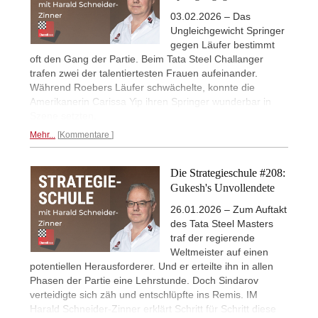
03.02.2026 – Das
Ungleichgewicht Springer
gegen Läufer bestimmt
oft den Gang der Partie. Beim Tata Steel Challanger
trafen zwei der talentiertesten Frauen aufeinander.
Während Roebers Läufer schwächelte, konnte die
Amerikanerin Carissa Yip ihren Springer wunderbar in
Szene setzten.
Mehr...
Kommentare
Die Strategieschule #208:
Gukesh's Unvollendete
26.01.2026 – Zum Auftakt
des Tata Steel Masters
traf der regierende
Weltmeister auf einen
potentiellen Herausforderer. Und er erteilte ihn in allen
Phasen der Partie eine Lehrstunde. Doch Sindarov
verteidigte sich zäh und entschlüpfte ins Remis. IM
Harald Schneider-Zinner erklärt Schritt für Schritt diese