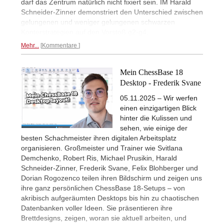
darf das Zentrum natürlich nicht fixiert sein. IM Harald
Schneider-Zinner demonstriert den Unterschied zwischen
gelungenen und weniger gelungenen schwarzen
Konterstrategien auf den Vorstoß g2-g4.
Mehr...
Kommentare
Mein ChessBase 18
Desktop - Frederik Svane
05.11.2025 – Wir werfen
einen einzigartigen Blick
hinter die Kulissen und
sehen, wie einige der
besten Schachmeister ihren digitalen Arbeitsplatz
organisieren. Großmeister und Trainer wie Svitlana
Demchenko, Robert Ris, Michael Prusikin, Harald
Schneider-Zinner, Frederik Svane, Felix Blohberger und
Dorian Rogozenco teilen ihren Bildschirm und zeigen uns
ihre ganz persönlichen ChessBase 18-Setups – von
akribisch aufgeräumten Desktops bis hin zu chaotischen
Datenbanken voller Ideen. Sie präsentieren ihre
Brettdesigns, zeigen, woran sie aktuell arbeiten, und