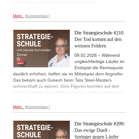
Kombination, gefolgt von einem spannenden
Springerendspiel, waren die zentralen Themen.
Mehr...
Kommentare
Die Strategieschule #210
Der Tod kommt auf den
weissen Feldern
09.02.2026 – Während
ungleichfarbige Läufer im
Endspiel die Remisquote
deutlich erhöhen, helfen sie im Mittelspiel dem Angreifer.
Das bekam auch Gukesh beim Tata Steel-Masters
schmerzhaft zu spüren. Giris Figuren konnten auf den
weißen Feldern ohne Widerstand den weltmeisterlichen
König erlegen.
Mehr...
Kommentare
Die Strategieschule #209:
Das ewige Duell -
Springer gegen Läufer