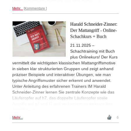
beim Ausscheiden Aronjans aus dem World Cup.
Mehr...
Kommentare
Harald Schneider-Zinner:
Der Mattangriff - Online-
Schachkurs + Buch
21.11.2025 –
Schachtraining mit Buch
plus Onlinekurs! Der Kurs
vermittelt die wichtigsten klassischen Mattangriffsmotive
in sieben klar strukturierten Gruppen und zeigt anhand
präziser Beispiele und interaktiver Übungen, wie man
typische Angriffsmuster sicher erkennt und anwendet.
Unter Anleitung des erfahrenen Trainers IM Harald
Schneider-Zinner lernen Sie zentrale Konzepte wie das
Läuferopfer auf h7, das doppelte Läuferopfer sowie
Angriffe auf g7 und f7 und verbessern so wirksam Ihre
Angriffstechnik.
Mehr...
6