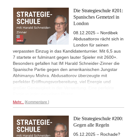
Die Strategieschule #201:
Spanisches Gemetzel in
London
08.12.2025 – Nordibek
Abdusattorov rächt sich in
London für seinen
verpassten Einzug in das Kandidatenturnier. Mit 6,5 aus
7 startete er fulminant gegen lauter Spieler mit 2600+.
Besonders gefallen hat IM Harald Schneider-Zinner die
Spanische Partie gegen den amerikanischen Jungstar
Abhimanyu Mishra. Abdusattorov überzeugte mit
perfekter Eröffnungsvorbereitung, viel Energie und
großer Genauigkeit in der Verwertung. Eine perfekte
Partie in jeder einzelnen Phase.
Mehr...
Kommentare
Die Strategieschule #200:
Gegen alle Regeln
05.12.2025 – Rochade?