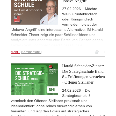
Jobava Angriff
27.02.2026 – Möchte
Weiß Grünfeldindisch
oder Königsindisch
vermeiden, bietet der
"Jobava-Angriff" eine interessante Alternative. IM Harald
Schneider-Zinner zeigt ein paar Schlüsselideen und
analysiert unter anderem eine Partie von Carlsen gegen
Lazavik vom Londoner Speed Chess Finale.
Mehr...
Kommentare
1
Harald Schneider-Zinner:
Die Strategieschule Band
8 - Eröffnungen verstehen
- Offener Sizilianer
24.02.2026 – Die
Strategieschule 8
vermittelt den Offenen Sizilianer praxisnah und
ideenorientiert, ohne reines Auswendiglernen von
Varianten, und legt den Fokus auf strategisches