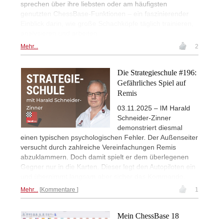
sprechen über ihre liebsten oder am häufigsten
genutzten ChessBase-Funktionen – ein faszinierender
Einblick darin, wie große Schachköpfe täglich trainieren,
analysieren und arbeiten.
Mehr...
2
Die Strategieschule #196:
Gefährliches Spiel auf
Remis
03.11.2025 – IM Harald
Schneider-Zinner
demonstriert diesmal
einen typischen psychologischen Fehler. Der Außenseiter
versucht durch zahlreiche Vereinfachungen Remis
abzuklammern. Doch damit spielt er dem überlegenen
Gegner nur in die Karten. Dieser legt den Autopiloten ein
und übernimmt langsam aber sicher das Kommando.
Mehr...
Kommentare
1
Mein ChessBase 18