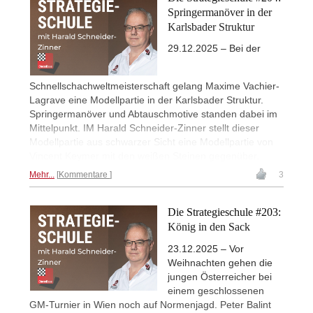
Springermanöver in der
Karlsbader Struktur
29.12.2025 – Bei der
Schnellschachweltmeisterschaft gelang Maxime Vachier-
Lagrave eine Modellpartie in der Karlsbader Struktur.
Springermanöver und Abtauschmotive standen dabei im
Mittelpunkt. IM Harald Schneider-Zinner stellt dieser
Modellpartie aus schwarzer Sicht eine Modellpartie von
Vincent Keymer mit den weißen Steinen gegenüber.
Mehr...
Kommentare
3
Die Strategieschule #203:
König in den Sack
23.12.2025 – Vor
Weihnachten gehen die
jungen Österreicher bei
einem geschlossenen
GM-Turnier in Wien noch auf Normenjagd. Peter Balint