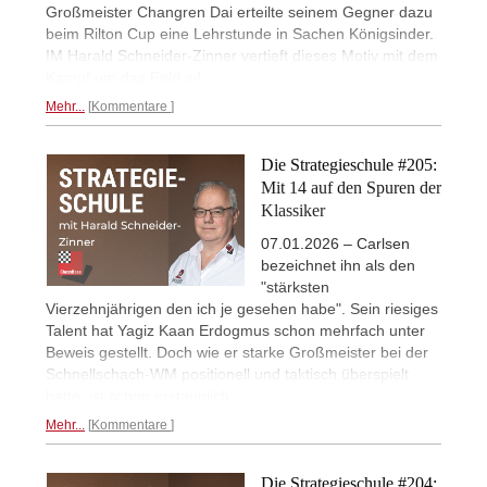
Großmeister Changren Dai erteilte seinem Gegner dazu
beim Rilton Cup eine Lehrstunde in Sachen Königsinder.
IM Harald Schneider-Zinner vertieft dieses Motiv mit dem
Kampf um das Feld e4.
Mehr...
Kommentare
Die Strategieschule #205:
Mit 14 auf den Spuren der
Klassiker
07.01.2026 – Carlsen
bezeichnet ihn als den
"stärksten
Vierzehnjährigen den ich je gesehen habe". Sein riesiges
Talent hat Yagiz Kaan Erdogmus schon mehrfach unter
Beweis gestellt. Doch wie er starke Großmeister bei der
Schnellschach-WM positionell und taktisch überspielt
hatte, ist schon erstaunlich.
Mehr...
Kommentare
Die Strategieschule #204: