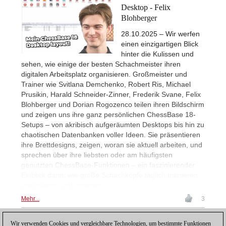
Desktop - Felix
Blohberger
28.10.2025 – Wir werfen
einen einzigartigen Blick
hinter die Kulissen und
sehen, wie einige der besten Schachmeister ihren
digitalen Arbeitsplatz organisieren. Großmeister und
Trainer wie Svitlana Demchenko, Robert Ris, Michael
Prusikin, Harald Schneider-Zinner, Frederik Svane, Felix
Blohberger und Dorian Rogozenco teilen ihren Bildschirm
und zeigen uns ihre ganz persönlichen ChessBase 18-
Setups – von akribisch aufgeräumten Desktops bis hin zu
chaotischen Datenbanken voller Ideen. Sie präsentieren
ihre Brettdesigns, zeigen, woran sie aktuell arbeiten, und
sprechen über ihre liebsten oder am häufigsten
genutzten ChessBase-Funktionen – ein faszinierender
Einblick darin, wie große Schachköpfe täglich trainieren,
analysieren und arbeiten.
Mehr...
3
Wir verwenden Cookies und vergleichbare Technologien, um bestimmte Funktionen
2
ZURÜCK
1
3
4
5
...
WEITER