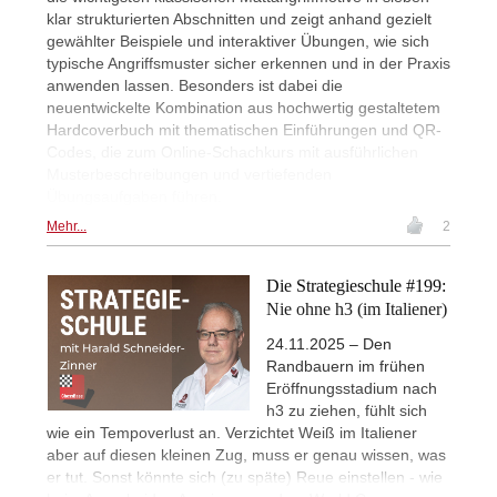
klar strukturierten Abschnitten und zeigt anhand gezielt
gewählter Beispiele und interaktiver Übungen, wie sich
typische Angriffsmuster sicher erkennen und in der Praxis
anwenden lassen. Besonders ist dabei die
neuentwickelte Kombination aus hochwertig gestaltetem
Hardcoverbuch mit thematischen Einführungen und QR-
Codes, die zum Online-Schachkurs mit ausführlichen
Musterbeschreibungen und vertiefenden
Übungsaufgaben führen.
Mehr...
2
Die Strategieschule #199:
Nie ohne h3 (im Italiener)
24.11.2025 – Den
Randbauern im frühen
Eröffnungsstadium nach
h3 zu ziehen, fühlt sich
wie ein Tempoverlust an. Verzichtet Weiß im Italiener
aber auf diesen kleinen Zug, muss er genau wissen, was
er tut. Sonst könnte sich (zu späte) Reue einstellen - wie