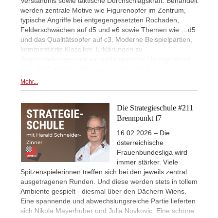
Verständnis sowie taktische Durchschlagskraft. Behandelt
werden zentrale Motive wie Figurenopfer im Zentrum,
typische Angriffe bei entgegengesetzten Rochaden,
Felderschwächen auf d5 und e6 sowie Themen wie …d5
und das Qualitätsopfer auf c3. Moderne Beispielpartien,
kommentierte Klassiker, Erklärungen zu
Zugumstellungen und ein umfangreicher Übungsteil mit
über 20 Trainingsstellungen runden den Kurs ab.
Mehr...
Die Strategieschule #211
Brennpunkt f7
16.02.2026 – Die
österreichische
Frauenbundesliga wird
immer stärker. Viele
Spitzenspielerinnen treffen sich bei den jeweils zentral
ausgetragenen Runden. Und diese werden stets in tollem
Ambiente gespielt - diesmal über den Dächern Wiens.
Eine spannende und abwechslungsreiche Partie lieferten
sich Nikola Mayerhuber und Julia Novkovic. Eine schöne