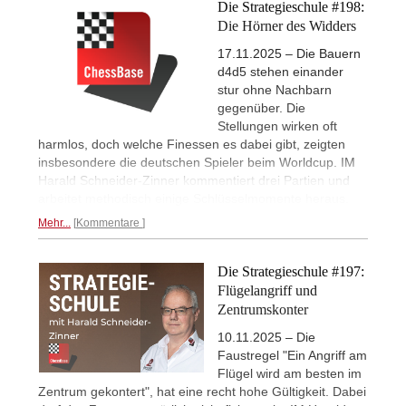
Die Strategieschule #198:
Die Hörner des Widders
17.11.2025 – Die Bauern
d4d5 stehen einander
stur ohne Nachbarn
gegenüber. Die
Stellungen wirken oft
harmlos, doch welche Finessen es dabei gibt, zeigten
insbesondere die deutschen Spieler beim Worldcup. IM
Harald Schneider-Zinner kommentiert drei Partien und
arbeitet methodisch einige Schlüsselmomente heraus.
Mehr...
Kommentare
Die Strategieschule #197:
Flügelangriff und
Zentrumskonter
10.11.2025 – Die
Faustregel "Ein Angriff am
Flügel wird am besten im
Zentrum gekontert", hat eine recht hohe Gültigkeit. Dabei