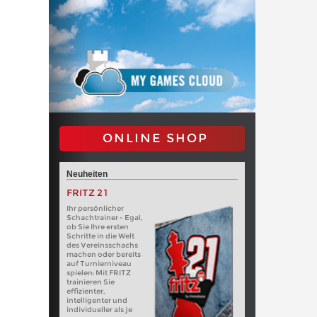
ONLINE SHOP
Neuheiten
FRITZ 21
Ihr persönlicher
Schachtrainer - Egal,
ob Sie Ihre ersten
Schritte in die Welt
des Vereinsschachs
machen oder bereits
auf Turnierniveau
spielen: Mit FRITZ
trainieren Sie
effizienter,
intelligenter und
individueller als je