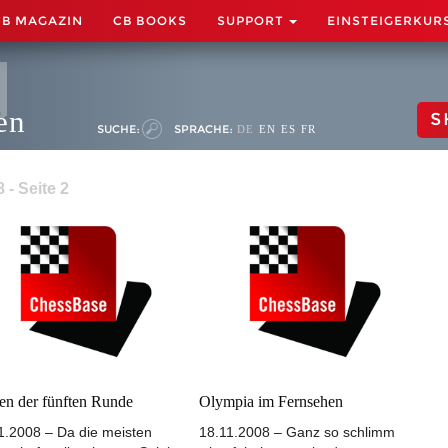
CB MAGAZIN
CB BOOKS
SUPPORT
EINSTEIGERKUR
en
S
SUCHE:
SPRACHE:
DE
EN
ES
FR
- Seite 2
ien der fünften Runde
Olympia im Fernsehen
1.2008 – Da die meisten
18.11.2008 – Ganz so schlimm