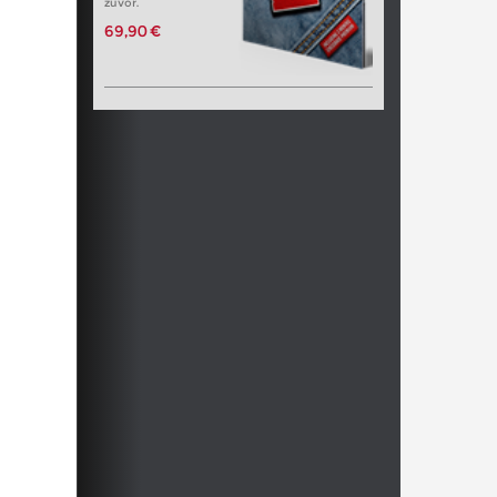
zuvor.
69,90 €