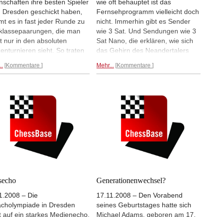
schaften ihre besten Spieler
wie oft behauptet ist das
 Dresden geschickt haben,
Fernsehprogramm vielleicht doch
t es in fast jeder Runde zu
nicht. Immerhin gibt es Sender
klassepaarungen, die man
wie 3 Sat. Und Sendungen wie 3
t nur in den absoluten
Sat Nano, die erklären, wie sich
zenturnieren sieht. So traten
das Gehirn des Neandertalers
er vierten Runde beim Kampf
entwickelte oder warum man
..
Kommentare
Mehr...
Kommentare
rn gegen die Ukraine Peter
beim Bau eines Iglus
 und Vassily Ivanchuk
vorzugsweise alten Schnee
neinander an. Es kam zu
benutzen sollte. Die heutige
r langen, faszinierenden
Sendung - 3 Sat, 18:30 Uhr -
ie, in der Ivanchuk schließlich
beschäftigt sich mit dem Railjet,
ndspiel gewann. Weitere
der "Austro-Alternative zum ICE",
ressante Partien der fünften
Online-Butlern und der
e waren u.a. der Sieg des
Schacholympiade in Dresden.
en italienischen Talents
Und natürlich gibt es ChessBase
ano Caruana gegen Michael
TV auf dem Fritz-Server. André
s sowie Sebastian Bogners
Schulz geht im ChessBase Studio
isches Scharmützel gegen
in Dresden täglich kurz nach
secho
Generationenwechsel?
el Campora und Georg
Rundenbeginn auf Sendung und
1.2008 – Die
17.11.2008 – Den Vorabend
rs Sieg gegen Ruben
empfängt interessante
cholympiade in Dresden
seines Geburtstages hatte sich
aer.
Zuschauergäste, die das aktuelle
t auf ein starkes Medienecho.
Michael Adams, geboren am 17.
ien der fünften Runde
Olympiageschehen