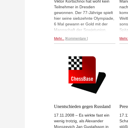
Viktor Kortschnoi hat wohl kein
Mann
Teilnehmer in Dresden
nach
gewonnen. Der 77-Jährige spielt
komm
hier seine siebzehnte Olympiade,
Welt
6 Mal gewann er Gold mit der
sons
Mannschaft der Sowjetunion,
Spit
dazu noch 4 Mal Gold und 3 Mal
in d
Mehr...
Kommentare
Mehr.
Bronze für das beste
Unga
Einzelergebnis. Sein
Leko
Olympiadebüt feierte er ebenfalls
gege
in Deutschland, 1960, bei der
eine
Schacholympiade in Leipzig.
Part
Kortschnoi genießt - im wahrsten
im E
Sinne des Wortes - den Ruf eines
inte
Kämpfers und freut sich über die
Rund
in Dresden herrschende
jung
Regelung, dass man nicht vor
Fabi
dem 30. Zug Remis vereinbaren
Adam
darf. Das und mehr verrät
takt
Unentschieden gegen Russland
Pres
Hartmut Metz in einem kurzen
Dani
17.11.2008 – Es wirkte fast ein
17.1
Porträt Kortschnois in der
Meie
wenig trotzig, als Alexander
Scha
Frankfurter Rundschau.
Felg
Morozevich Jan Gustafsson in
stöß
Artikel in der Frankfurter
Part