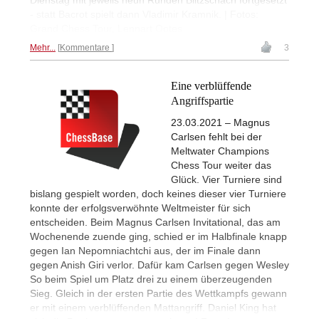
Dienstag mit jeweils neun Runden Blitzschach fortgesetzt
- statt Bacrot spielt dann Vladimir Kramnik. | Fotos:
Grand Chess Tour, Lennart Ootes
Mehr...
Kommentare
3
Eine verblüffende
Angriffspartie
23.03.2021 – Magnus
Carlsen fehlt bei der
Meltwater Champions
Chess Tour weiter das
Glück. Vier Turniere sind
bislang gespielt worden, doch keines dieser vier Turniere
konnte der erfolgsverwöhnte Weltmeister für sich
entscheiden. Beim Magnus Carlsen Invitational, das am
Wochenende zuende ging, schied er im Halbfinale knapp
gegen Ian Nepomniachtchi aus, der im Finale dann
gegen Anish Giri verlor. Dafür kam Carlsen gegen Wesley
So beim Spiel um Platz drei zu einem überzeugenden
Sieg. Gleich in der ersten Partie des Wettkampfs gewann
er mit einem verblüffenden Mattangriff. Daniel King hat