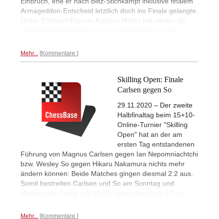
Einbruch, ehe er nach Blitz-Stichkampf inklusive finalem
Armageddon-Entscheid letztlich doch ins Finale gelangte.
Unser Endspiel-Experte Karsten Müller hat wieder die
interessantesten Partien für Sie kommentiert. | Foto:
Champions Chess Tour
Mehr...
Kommentare
Skilling Open: Finale
Carlsen gegen So
29.11.2020 – Der zweite
Halbfinaltag beim 15+10-
Online-Turnier "Skilling
Open" hat an der am
ersten Tag entstandenen
Führung von Magnus Carlsen gegen Ian Nepomniachtchi
bzw. Wesley So gegen Hikaru Nakamura nichts mehr
ändern können: Beide Matches gingen diesmal 2:2 aus.
Somit bestreiten Carlsen und So am Sonntag und
Montag das Finale (ab 18 Uhr deutscher Zeit). | Foto:
Lennart Ootes
Mehr...
Kommentare