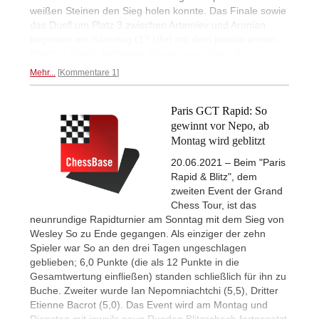
weißen Steinen den Sieg holen konnte. Das Finale sowie
das Duell um Platz 3 zwischen Artemiev und Aronian
beginnen am Samstag (17 Uhr) mit dem jeweils ersten
Match. | Grafik: Meltwater Champions Chess Tour
Mehr...
Kommentare 1
Paris GCT Rapid: So
gewinnt vor Nepo, ab
Montag wird geblitzt
20.06.2021 – Beim "Paris
Rapid & Blitz", dem
zweiten Event der Grand
Chess Tour, ist das
neunrundige Rapidturnier am Sonntag mit dem Sieg von
Wesley So zu Ende gegangen. Als einziger der zehn
Spieler war So an den drei Tagen ungeschlagen
geblieben; 6,0 Punkte (die als 12 Punkte in die
Gesamtwertung einfließen) standen schließlich für ihn zu
Buche. Zweiter wurde Ian Nepomniachtchi (5,5), Dritter
Etienne Bacrot (5,0). Das Event wird am Montag und