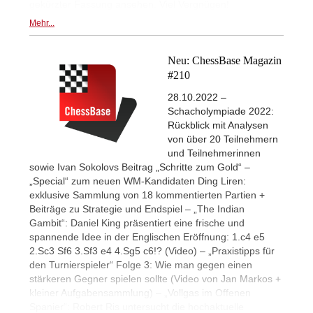
gekürzter Fassung ansehen. Viel Vergnügen!
Mehr...
Neu: ChessBase Magazin
#210
28.10.2022 –
Schacholympiade 2022:
Rückblick mit Analysen
von über 20 Teilnehmern
und Teilnehmerinnen
sowie Ivan Sokolovs Beitrag „Schritte zum Gold“ –
„Special“ zum neuen WM-Kandidaten Ding Liren:
exklusive Sammlung von 18 kommentierten Partien +
Beiträge zu Strategie und Endspiel – „The Indian
Gambit“: Daniel King präsentiert eine frische und
spannende Idee in der Englischen Eröffnung: 1.c4 e5
2.Sc3 Sf6 3.Sf3 e4 4.Sg5 c6!? (Video) – „Praxistipps für
den Turnierspieler“ Folge 3: Wie man gegen einen
stärkeren Gegner spielen sollte (Video von Jan Markos +
kleiner Aufgabensammlung) – „Vollgas im Offenen
Spanier“: Robert Ris untersucht die hochaktuelle