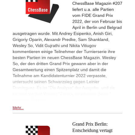
ChessBase Magazin #207
liefert u.a. alle Partien
vom FIDE Grand Prix
2022, der von Februar bis
April in Berlin und Belgrad
ausgetragen wurde. Mit Andrey Esipenko, Anish Giri,
Grigoriy Oparin, Alexandr Predke, Sam Shankland,
Wesley So, Vidit Gujrathi und Nikita Vitiugov
kommentieren einige Teilnehmer der Turnierserie ihre
besten Partien im neuen ChessBase Magazin. Wesley
So, der den dritten Grand Prix gewann aber in der
Gesamtwertung einen Spitzenplatz und damit die
Teilnahme am Kandidatenturnier 2022 verpasste,
untersucht seinen Schwarzsieg gegen Leinier
Dominguez. Es ist "Die Analyse" der Ausgabe, und sie
beginnt mit den Worten "Zurück im schönen Berlin."
Schauen Sie rein!
Mehr...
Grand Prix Berlin:
Entscheidung vertagt