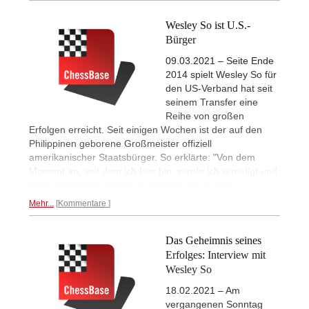
Wesley So ist U.S.-
Bürger
09.03.2021 – Seite Ende
2014 spielt Wesley So für
den US-Verband hat seit
seinem Transfer eine
Reihe von großen
Erfolgen erreicht. Seit einigen Wochen ist der auf den
Philippinen geborene Großmeister offiziell
amerikanischer Staatsbürger. So erklärte: "Von dem
Moment an, seit dem ich hier bin, wurde ich ermutigt und
dabei unterstütz, besser zu werden als ich war".
Mehr...
Kommentare
Das Geheimnis seines
Erfolges: Interview mit
Wesley So
18.02.2021 – Am
vergangenen Sonntag