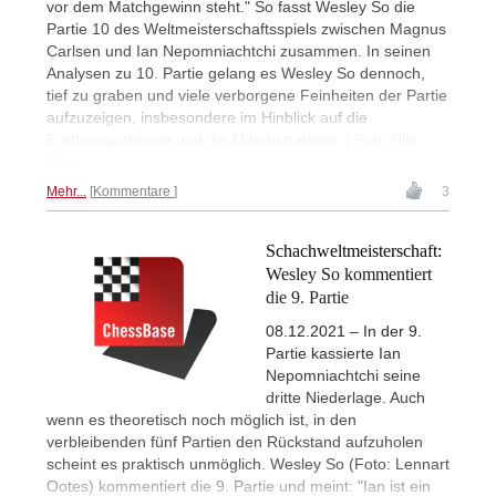
vor dem Matchgewinn steht." So fasst Wesley So die
Partie 10 des Weltmeisterschaftsspiels zwischen Magnus
Carlsen und Ian Nepomniachtchi zusammen. In seinen
Analysen zu 10. Partie gelang es Wesley So dennoch,
tief zu graben und viele verborgene Feinheiten der Partie
aufzuzeigen, insbesondere im Hinblick auf die
Eröffnungstheorie und die Matchstrategie. | Foto Niki
Riga
Mehr...
Kommentare
3
Schachweltmeisterschaft:
Wesley So kommentiert
die 9. Partie
08.12.2021 – In der 9.
Partie kassierte Ian
Nepomniachtchi seine
dritte Niederlage. Auch
wenn es theoretisch noch möglich ist, in den
verbleibenden fünf Partien den Rückstand aufzuholen
scheint es praktisch unmöglich. Wesley So (Foto: Lennart
Ootes) kommentiert die 9. Partie und meint: "Ian ist ein