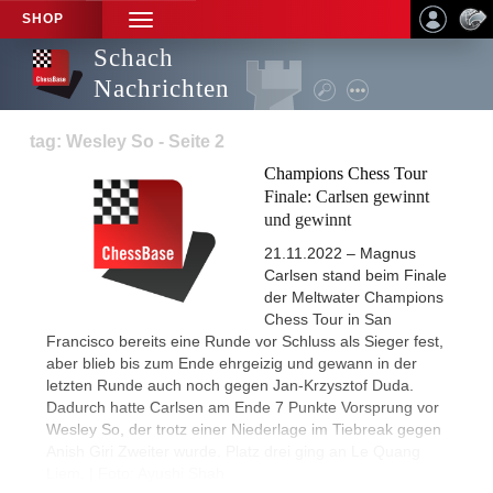
SHOP
TOGGLE
NAVIGATION
Schach
Nachrichten
tag: Wesley So - Seite 2
Champions Chess Tour
Finale: Carlsen gewinnt
und gewinnt
21.11.2022 – Magnus
Carlsen stand beim Finale
der Meltwater Champions
Chess Tour in San
Francisco bereits eine Runde vor Schluss als Sieger fest,
aber blieb bis zum Ende ehrgeizig und gewann in der
letzten Runde auch noch gegen Jan-Krzysztof Duda.
Dadurch hatte Carlsen am Ende 7 Punkte Vorsprung vor
Wesley So, der trotz einer Niederlage im Tiebreak gegen
Anish Giri Zweiter wurde. Platz drei ging an Le Quang
Liem. | Foto: Ayushi Shah