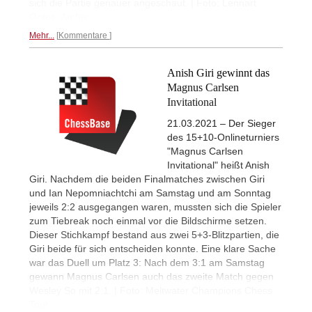
sich die Partie genauer angeschaut. | Foto: Lennart
Ootes, Archiv
Mehr...
Kommentare
Anish Giri gewinnt das
Magnus Carlsen
Invitational
21.03.2021 – Der Sieger
des 15+10-Onlineturniers
"Magnus Carlsen
Invitational" heißt Anish
Giri. Nachdem die beiden Finalmatches zwischen Giri
und Ian Nepomniachtchi am Samstag und am Sonntag
jeweils 2:2 ausgegangen waren, mussten sich die Spieler
zum Tiebreak noch einmal vor die Bildschirme setzen.
Dieser Stichkampf bestand aus zwei 5+3-Blitzpartien, die
Giri beide für sich entscheiden konnte. Eine klare Sache
war das Duell um Platz 3: Nach dem 3:1 am Samstag
gewann Magnus Carlsen auch das zweite Match gegen
Wesley So mit 2:1. | Foto: Meltwater Champions Chess
Tour