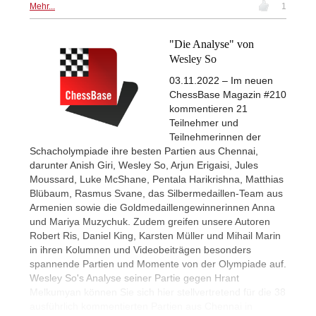
Mehr...
1
"Die Analyse" von
Wesley So
03.11.2022 – Im neuen
ChessBase Magazin #210
kommentieren 21
Teilnehmer und
Teilnehmerinnen der
Schacholympiade ihre besten Partien aus Chennai,
darunter Anish Giri, Wesley So, Arjun Erigaisi, Jules
Moussard, Luke McShane, Pentala Harikrishna, Matthias
Blübaum, Rasmus Svane, das Silbermedaillen-Team aus
Armenien sowie die Goldmedaillengewinnerinnen Anna
und Mariya Muzychuk. Zudem greifen unsere Autoren
Robert Ris, Daniel King, Karsten Müller und Mihail Marin
in ihren Kolumnen und Videobeiträgen besonders
spannende Partien und Momente von der Olympiade auf.
Wesley So's Analyse seiner Partie gegen Hrant
Melkumyan können Sie sich hier stellvertretend für die 38
ausführlich kommentierten Partien aus Chennai in