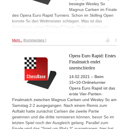
besiegte Wesley So
Magnus Carlsen im Finale
des Opera Euro Rapid Turniers. Schon im Skilling Open
konnte So den Weltmeister schlagen. Was ist das
Geheimnis seines Erfolges? Sagar Shah und Amruta
Mokal führten ein Interview mit dem US-Großmeister.
Mehr...
Kommentare
1
Opera Euro Rapid: Erstes
Finalmatch endet
unentschieden
14.02.2021 – Beim
15+10-Onlineturnier
Opera Euro Rapid ist das
erste Vier-Partien-
Finalmatch zwischen Magnus Carlsen und Wesley So am
Samstag 2:2 ausgegangen. Nach einem Remis zum
Auftakt hatte zunächst Carlsen die zweite Partie
gewinnen und die dritte remisieren können, bevor So im
letzten Spiel noch der Ausgleich gelang. Parallel zum
Finale wird das "Spiel um Platz 3" ausgetragen; hier hat