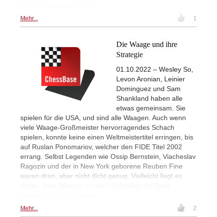
Dilworth-Variante u.v.m.
Mehr...
1
Die Waage und ihre
Strategie
01.10.2022 – Wesley So,
Levon Aronian, Leinier
Dominguez und Sam
Shankland haben alle
etwas gemeinsam. Sie
spielen für die USA, und sind alle Waagen. Auch wenn
viele Waage-Großmeister hervorragendes Schach
spielen, konnte keine einen Weltmeistertitel erringen, bis
auf Ruslan Ponomariov, welcher den FIDE Titel 2002
errang. Selbst Legenden wie Ossip Bernstein, Viacheslav
Ragozin und der in New York geborene Reuben Fine
waren dran, aber nicht dicht genug. Vielleicht liegt es
daran, dass Waagen zu viel Leichtigkeit ins Spiel
bringen? | Foto: Pixabay
Mehr...
2