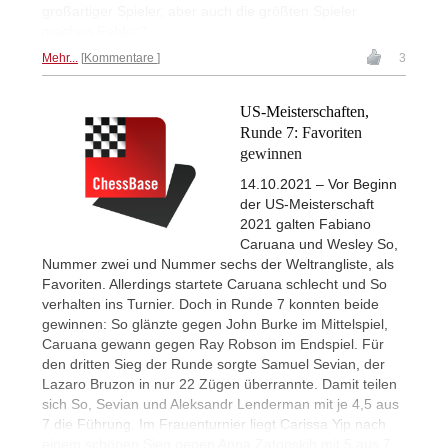
großartiger Spieler, aber auch die größten Spieler
machen Fehler."
Mehr...
Kommentare
3
US-Meisterschaften,
Runde 7: Favoriten
gewinnen
14.10.2021 – Vor Beginn
der US-Meisterschaft
2021 galten Fabiano
Caruana und Wesley So,
Nummer zwei und Nummer sechs der Weltrangliste, als
Favoriten. Allerdings startete Caruana schlecht und So
verhalten ins Turnier. Doch in Runde 7 konnten beide
gewinnen: So glänzte gegen John Burke im Mittelspiel,
Caruana gewann gegen Ray Robson im Endspiel. Für
den dritten Sieg der Runde sorgte Samuel Sevian, der
Lazaro Bruzon in nur 22 Zügen überrannte. Damit teilen
sich So, Sevian und Aleksandr Lenderman mit je 4,5 aus
7 die Führung. Im Frauenturnier liegt Carissa Yip nach
einem schönen Sieg gegen Anna Zatonskih mit 5 aus 7