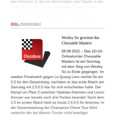
den Verlierer). In diesem Sinne haben zwei Spieler in der
ersten Runde drei Punkte gewonnen: Magnus Carlsen
gegen Jan-Krzysztof Duda und Wesley So gegen
Shakhriyar Mamedyarov. | Fotos: Play Magnus Group
Mehr...
Kommentare
Wesley So gewinnt das
Chessable Masters
08.08.2021 – Das 15+10-
Onlineturnier Chessable
Masters ist am Sonntag
mit dem Sieg von Wesley
So zu Ende gegangen. Im
zweiten Finalmatch gegen Le Quang Liem reichte So ein
2:2 für den Gesamtsieg, nachdem er das erste Match am
Samstag mit 2,5:0,5 klar für sich entschieden hatte. Der
Kampf um Platz 3 zwischen Vladislav Artemiev und Levon
Aronian war bereits nach drei Partien beendet: Nach dem
2:2 im ersten Match hieß es heute 2,5:0,5 für Artemiev. In
der Gesamtwertung der Champions Chess Tour führt
weiterhin der bei diesem Turnier nicht beteiligte