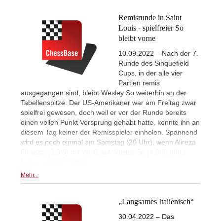
Remisrunde in Saint
Louis - spielfreier So
bleibt vorne
10.09.2022 – Nach der 7.
Runde des Sinquefield
Cups, in der alle vier
Partien remis
ausgegangen sind, bleibt Wesley So weiterhin an der
Tabellenspitze. Der US-Amerikaner war am Freitag zwar
spielfrei gewesen, doch weil er vor der Runde bereits
einen vollen Punkt Vorsprung gehabt hatte, konnte ihn an
diesem Tag keiner der Remisspieler einholen. Spannend
wird es noch einmal am Samstag (20 Uhr), wenn Alireza
Firouzja (3,5/6) mit Weiß auf Wesley So (4,0/6) trifft.|
Fotos: Lennart Ootes
Mehr...
„Langsames Italienisch“
30.04.2022 – Das