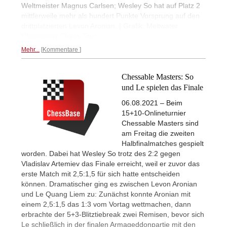
Weltmeister Magnus Carlsen; Wesley So hat auf Platz 2
mittlerweile mehr als hundert Punkte Vorsprung auf den
drittplatzierten Levon Aronian. | Grafik: Meltwater
Champions Chess Tour
Mehr...
Kommentare
Chessable Masters: So
und Le spielen das Finale
06.08.2021 – Beim
15+10-Onlineturnier
Chessable Masters sind
am Freitag die zweiten
Halbfinalmatches gespielt
worden. Dabei hat Wesley So trotz des 2:2 gegen
Vladislav Artemiev das Finale erreicht, weil er zuvor das
erste Match mit 2,5:1,5 für sich hatte entscheiden
können. Dramatischer ging es zwischen Levon Aronian
und Le Quang Liem zu: Zunächst konnte Aronian mit
einem 2,5:1,5 das 1:3 vom Vortag wettmachen, dann
erbrachte der 5+3-Blitztiebreak zwei Remisen, bevor sich
Le schließlich in der finalen Armageddonpartie mit den