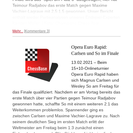
Teimour Radjabov das erste Match gegen Maxime
Vachier-Lagrave mit 2,5:1,5 gewonnen. Unser Bericht
enthält wieder Partieanalysen unseres Endspiel-Experten
Karsten Müller. | Foto: Champions Chess Tour
Mehr...
Kommentare 3
Opera Euro Rapid:
Carlsen und So im Finale
13.02.2021 – Beim
15+10-Onlineturnier
Opera Euro Rapid haben
sich Magnus Carlsen und
Wesley So am Freitag für
das Finale qualifiziert. Nachdem er am Vortag bereits das
erste Match über vier Partien gegen Teimour Radjabov
gewonnen hatte, schaffte So mit einem weiteren 2:1 das
Weiterkommen problemlos. Spannender ging es
zwischen Carlsen und Maxime Vachier-Lagrave zu. Nach
seinem deutlichen Sieg im ersten Match erlitt der
Weltmeister am Freitag beim 1:3 zunächst einen