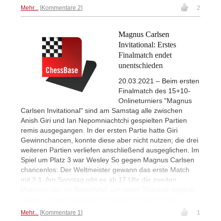
Mehr...
Kommentare 2
2
Magnus Carlsen
Invitational: Erstes
Finalmatch endet
unentschieden
20.03.2021 – Beim ersten
Finalmatch des 15+10-
Onlineturniers "Magnus
Carlsen Invitational" sind am Samstag alle zwischen
Anish Giri und Ian Nepomniachtchi gespielten Partien
remis ausgegangen. In der ersten Partie hatte Giri
Gewinnchancen, konnte diese aber nicht nutzen; die drei
weiteren Partien verliefen anschließend ausgeglichen. Im
Spiel um Platz 3 war Wesley So gegen Magnus Carlsen
chancenlos: Der Weltmeister gewann das erste Match
mit 3:1. Am Sonntag gibt es ab 17 Uhr die zweiten
Matches, die, im Bedarfsfall, um einen Tiebreak ergänzt
werden. | Foto: Meltwater Champions Chess Tour
Mehr...
Kommentare 1
1