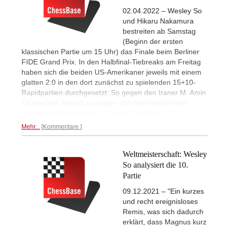
02.04.2022 – Wesley So
und Hikaru Nakamura
bestreiten ab Samstag
(Beginn der ersten
klassischen Partie um 15 Uhr) das Finale beim Berliner
FIDE Grand Prix. In den Halbfinal-Tiebreaks am Freitag
haben sich die beiden US-Amerikaner jeweils mit einem
glatten 2:0 in den dort zunächst zu spielenden 15+10-
Rapidpartien durchgesetzt: So gegen den Iraner M. Amin
Tabatabaei, Nakamura gegen den Aserbaidschaner
Shakhriyar Mamedyarov. | Fotos: Niki Riga / FIDE
Mehr...
Kommentare
Weltmeisterschaft: Wesley
So analysiert die 10.
Partie
09.12.2021 – "Ein kurzes
und recht ereignisloses
Remis, was sich dadurch
erklärt, dass Magnus kurz