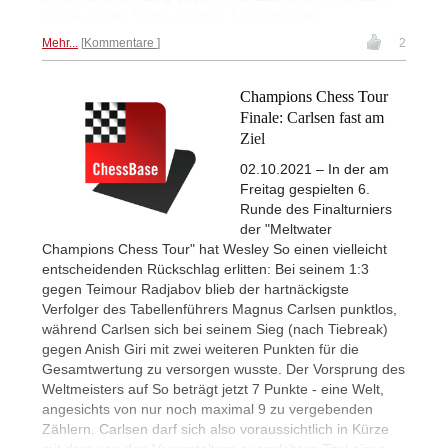
alleine an der Spitze. | Fotos: Lennart Ootes
Mehr...
Kommentare
2
Champions Chess Tour
Finale: Carlsen fast am
Ziel
02.10.2021 – In der am
Freitag gespielten 6.
Runde des Finalturniers
der "Meltwater
Champions Chess Tour" hat Wesley So einen vielleicht
entscheidenden Rückschlag erlitten: Bei seinem 1:3
gegen Teimour Radjabov blieb der hartnäckigste
Verfolger des Tabellenführers Magnus Carlsen punktlos,
während Carlsen sich bei seinem Sieg (nach Tiebreak)
gegen Anish Giri mit zwei weiteren Punkten für die
Gesamtwertung zu versorgen wusste. Der Vorsprung des
Weltmeisters auf So beträgt jetzt 7 Punkte - eine Welt,
angesichts von nur noch maximal 9 zu vergebenden
Zählern. Carlsen darf sich also voraussichtlich in Kürze