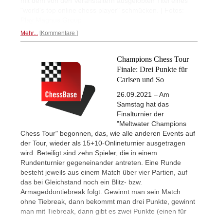
mit dem von den Veranstaltern ausgelobten Titel eines
"world's top online chess player" schmücken. | Fotos:
Play Magnus Group
Mehr...
Kommentare
Champions Chess Tour
Finale: Drei Punkte für
Carlsen und So
26.09.2021 – Am
Samstag hat das
Finalturnier der
"Meltwater Champions
Chess Tour" begonnen, das, wie alle anderen Events auf
der Tour, wieder als 15+10-Onlineturnier ausgetragen
wird. Beteiligt sind zehn Spieler, die in einem
Rundenturnier gegeneinander antreten. Eine Runde
besteht jeweils aus einem Match über vier Partien, auf
das bei Gleichstand noch ein Blitz- bzw.
Armageddontiebreak folgt. Gewinnt man sein Match
ohne Tiebreak, dann bekommt man drei Punkte, gewinnt
man mit Tiebreak, dann gibt es zwei Punkte (einen für