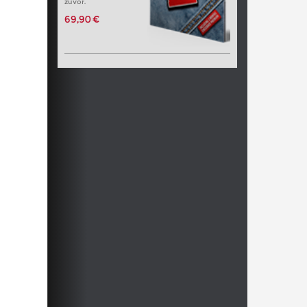
zuvor.
69,90 €