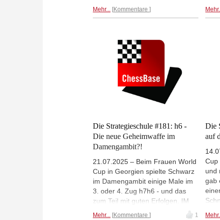
Schnellschachpartie vom
gelö
Mehr...
Kommentare
Mehr.
wunderbaren Turnier in Lienz. Die
ehemalige Nummer 12 der Welt
spielte ihn dort mit Hochgenuss.
In der zweiten Partie - und hier
noch überraschender - griff ein
talentierter 10-jähriger Spieler
aus der Steiermark zu dieser
Waffe.
Die Strategieschule #181: h6 -
Die 
Die neue Geheimwaffe im
auf 
Damengambit?!
14.0
Cup 
21.07.2025 – Beim Frauen World
und 
Cup in Georgien spielte Schwarz
gab 
im Damengambit einige Male im
eine
3. oder 4. Zug h7h6 - und das
Schn
zum Teil mit guten Erfolgen. IM
span
Harald Schneider-Zinner
Mehr...
Kommentare
1
Mehr.