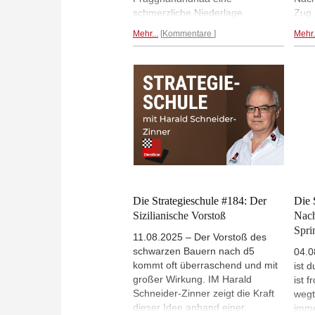
schmerzliche Niederlage
Zug 
hinnehmen. In einer scheinbar
aus,
Mehr...
Kommentare
Mehr.
harmlosen Stellung wurde er
ins 
nach einigen Ungenauigkeiten
Turn
völlig an die Wand gespielt.
tech
von 
Jahr
zähl
Die Strategieschule #184: Der
Die 
Sizilianische Vorstoß
Nach
Spri
11.08.2025 – Der Vorstoß des
schwarzen Bauern nach d5
04.0
kommt oft überraschend und mit
ist 
großer Wirkung. IM Harald
ist 
Schneider-Zinner zeigt die Kraft
wegt
dieser Idee anhand einer
imme