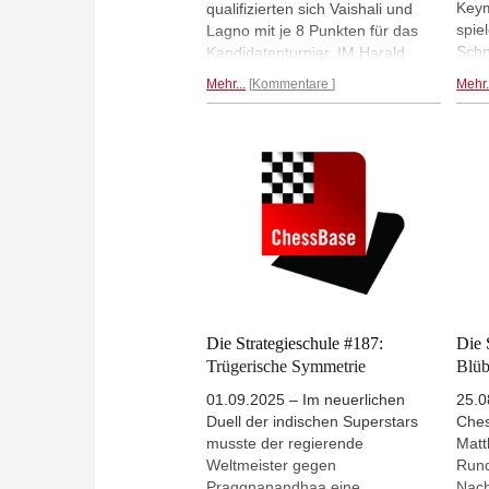
Keym
qualifizierten sich Vaishali und
spie
Lagno mit je 8 Punkten für das
Schn
Kandidatenturnier. IM Harald
äuße
Schneider-Zinner widmet sich bei
Mehr...
Kommentare
Mehr.
Keym
der Partie zwischen Bulmaga und
dabe
Zhai der Frage, ob die weiße
Trai
Bauernmehrheit am Damenflügel
stark oder schwach ist - und
bringt weitere Modellpartien und
Orientierungshilfen zu diesem
Thema.
Die Strategieschule #187:
Die 
Trügerische Symmetrie
Blü
01.09.2025 – Im neuerlichen
25.0
Duell der indischen Superstars
Ches
musste der regierende
Matt
Weltmeister gegen
Rund
Praggnanandhaa eine
Nach