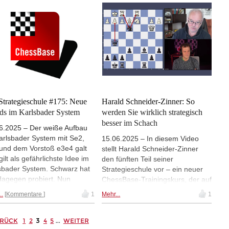
nen Linie. Neben dieser
offenen Linie. Neben dieser
ie zeigt IM Harald Schneider-
Partie zeigt IM Harald Schneider-
er noch weitere
Zinner noch weitere
rucksvolle Vertripplungen.
eindrucksvolle Vertripplungen.
Strategieschule #175: Neue
Harald Schneider-Zinner: So
ds im Karlsbader System
werden Sie wirklich strategisch
besser im Schach
6.2025 – Der weiße Aufbau
arlsbader System mit Se2,
15.06.2025 – In diesem Video
 und dem Vorstoß e3e4 galt
stellt Harald Schneider-Zinner
gilt als gefährlichste Idee im
den fünften Teil seiner
sbader System. Schwarz hat
Strategieschule vor – ein neuer
 dagegen probiert. Nun
ChessBase-Trainingskurs, der auf
ickelt sich ein neuer Trend,
den vorherigen Bänden aufbaut.
..
Kommentare
1
Mehr...
1
em Vormarsch prophylaktisch
Während sich die ersten vier Teile
a5 und b5 zu begegnen. IM
mit Planfindung, Abtausch,
ld Schneider-Zinner
3
ungleichfarbigen Läufern und
RÜCK
1
2
4
5
...
WEITER