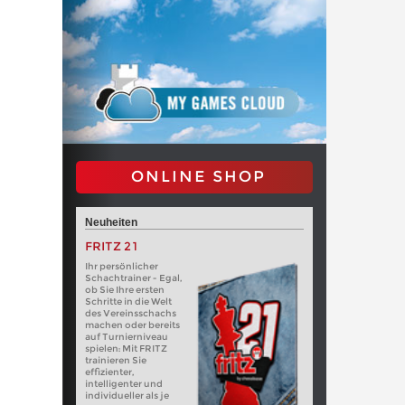
ONLINE SHOP
Neuheiten
FRITZ 21
Ihr persönlicher
Schachtrainer - Egal,
ob Sie Ihre ersten
Schritte in die Welt
des Vereinsschachs
machen oder bereits
auf Turnierniveau
spielen: Mit FRITZ
trainieren Sie
effizienter,
intelligenter und
individueller als je