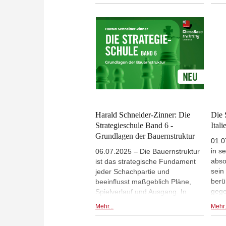
der 
analysiert die Vor- und Nachteile
slaw
diese etwas unorthodoxen Zuges.
verl
Baue
Harald Schneider-Zinner: Die
Die 
Strategieschule Band 6 -
Ital
Grundlagen der Bauernstruktur
01.0
in s
06.07.2025 – Die Bauernstruktur
abso
ist das strategische Fundament
sein
jeder Schachpartie und
berü
beeinflusst maßgeblich Pläne,
gege
Spielverlauf und Ausgang. In
der 
Band 6 der Strategieschule
Mehr...
Mehr.
öste
erklärt IM Harald Schneider-
die 
Zinner die 12 wichtigsten