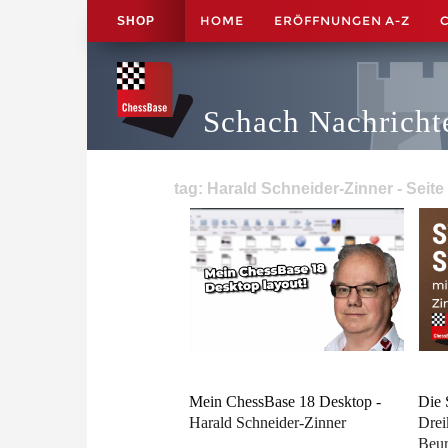
HOME
ERÖFFNUNGEN A-Z
SHOP
Schach Nachricht
tag: Harald Schneider-Zinner - Seite
Mein ChessBase 18 Desktop -
Die 
Harald Schneider-Zinner
Drei
Beur