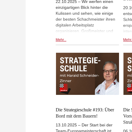
22.10.2025 – Wir werfen einen
einzigartigen Blick hinter die
20.1
Kulissen und sehen, wie einige
ents
der besten Schachmeister ihren
Schl
digitalen Arbeitsplatz
ersp
organisieren. Großmeister und
inte
Trainer wie Svitlana Demchenko,
führt
Mehr...
Mehr.
Robert Ris, Michael Prusikin,
dem 
Harald Schneider-Zinner,
Läuf
Frederik Svane, Felix Blohberger
erhi
und Dorian Rogozenco teilen
doch
ihren Bildschirm und zeigen uns
Stel
ihre ganz persönlichen
forc
ChessBase 18-Setups – von
Schn
akribisch aufgeräumten Desktops
span
bis hin zu chaotischen
Über
Datenbanken voller Ideen. Sie
Mate
präsentieren ihre Brettdesigns,
zeigen, woran sie aktuell
Die Strategieschule #193: Über
Die 
arbeiten, und sprechen über ihre
Bord mit dem Bauern!
Vors
liebsten oder am häufigsten
Stru
13.10.2025 – Der Start bei der
genutzten ChessBase-Funktionen
Team-Europameisterschaft ist
– ein faszinierender Einblick
06.1