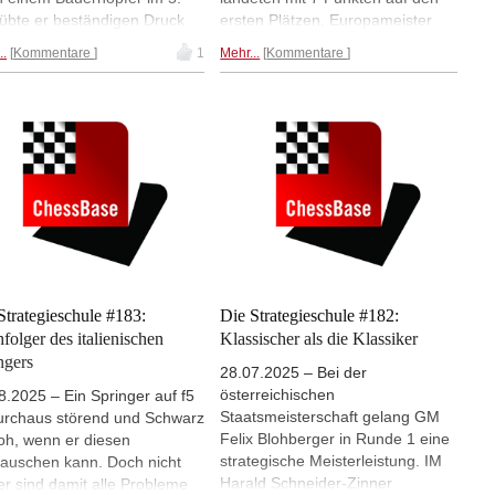
übte er beständigen Druck
ersten Plätzen. Europameister
 auch nach dem Übergang
Matthias Blübaum hatte dabei
..
Kommentare
1
Mehr...
Kommentare
Endspiel. Passend zum
knapp die bessere Buchholz vor
ier verwertete er dies mit
dem starken Inder Ganguly. DIE
nischer Genauigkeit im Stile
Sensation des Turniers war aber
Akiba Rubinstein, der vor 100
der 14-jährige Vietnamese IM
en zur absoluten Weltspitze
Dau Khuong Duy auf Platz 3. IM
te.
Harald Schneider-Zinner
kommentiert u.a. einen
schwungvollen Königsangriff von
diesem aufstrebenden Talent.
Strategieschule #183:
Die Strategieschule #182:
folger des italienischen
Klassischer als die Klassiker
ngers
28.07.2025 – Bei der
österreichischen
8.2025 – Ein Springer auf f5
Staatsmeisterschaft gelang GM
durchaus störend und Schwarz
Felix Blohberger in Runde 1 eine
froh, wenn er diesen
strategische Meisterleistung. IM
auschen kann. Doch nicht
Harald Schneider-Zinner
r sind damit alle Probleme