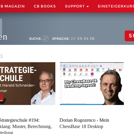
CB MAGAZIN
CB BOOKS
SUPPORT
EINSTEIGERKUR
en
S
SUCHE:
SPRACHE:
DE
EN
ES
FR
 3
Strategieschule #194:
Dorian Rogozenco - Mein
klang: Muster, Berechnung,
ChessBase 18 Desktop
teilung