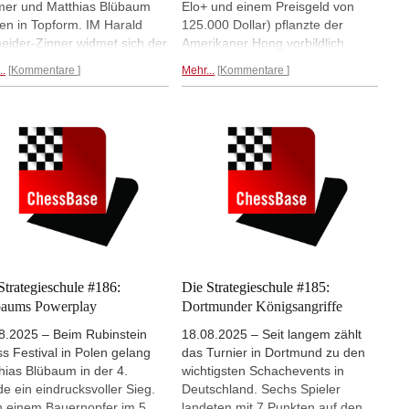
er und Matthias Blübaum
Elo+ und einem Preisgeld von
len in Topform. IM Harald
125.000 Dollar) pflanzte der
eider-Zinner widmet sich der
Amerikaner Hong vorbildlich
rst gehaltvollen Partie von
einen Turm in der Tiefe der
..
Kommentare
Mehr...
Kommentare
er gegen Xiong und bietet
gegnerischen Stellung ein. Nicht
i zahlreiche
zu nehmen - nicht stehen zu
ningsaufgaben an.
lassen. Solche Qualitätsopfer
gehören zum Handwerkszeug
eines Meisters - und von jedem
der meisterlich spielen möchte.
IM Harald Schneider-Zinner
bringt vier eindrucksvolle
Vorposten-Opfer zum Studieren.
Strategieschule #186:
Die Strategieschule #185:
baums Powerplay
Dortmunder Königsangriffe
8.2025 – Beim Rubinstein
18.08.2025 – Seit langem zählt
s Festival in Polen gelang
das Turnier in Dortmund zu den
hias Blübaum in der 4.
wichtigsten Schachevents in
e ein eindrucksvoller Sieg.
Deutschland. Sechs Spieler
 einem Bauernopfer im 5.
landeten mit 7 Punkten auf den