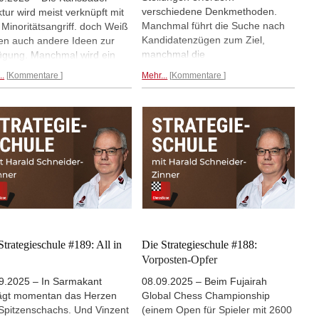
verschiedene Denkmethoden.
ktur wird meist verknüpft mit
Einblicke in die tägliche Arbeit von
Manchmal führt die Suche nach
Minoritätsangriff. doch Weiß
Schachprofis.
Kandidatenzügen zum Ziel,
en auch andere Ideen zur
manchmal die
ügung. Manchmal wird ein
Ausschlussmethode. Und
ostenspringer auf e5
..
Kommentare
Mehr...
Kommentare
manchmal ist es sinnvoll, zwei
alliert, manchmal der Vorstoß
scheinbar gleichwertige Züge
t f3 vorbereitet - und in
miteinander zu vergleichen - und
hen Positionen ist auch e3-
den Unterschied genau heraus zu
hne Unterstützung des f-
arbeiten. Häufig lässt sich diese
rn stark. Das demonstrierte
Methode bei der Frage der
ugov beim Auftakt der 1.
Turmpostierung anwenden. IM
esliga. Nach der
Harald Schneider-Zinner bietet
lungsöffnung stand Weiß klar
Ihnen in dieser Einheit die
er, verlor aber schließlich
Möglichkeit, diese Denkmethode
Faden.
bei zahlreichen Beispielen zu
trainieren.
Strategieschule #189: All in
Die Strategieschule #188:
Vorposten-Opfer
9.2025 – In Sarmakant
08.09.2025 – Beim Fujairah
ägt momentan das Herzen
Global Chess Championship
Spitzenschachs. Und Vinzent
(einem Open für Spieler mit 2600