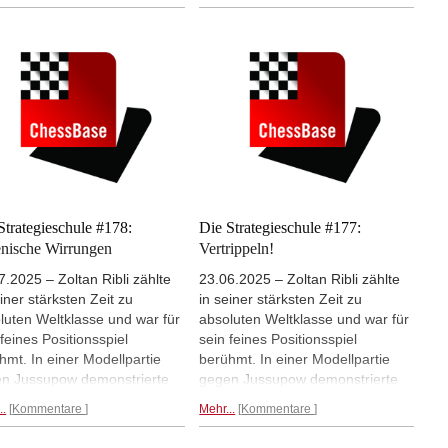
er demonstriert, dass der
Schwächen sitzen. Duda verwerte
ische Läufer manchmal ein
seinen Vorteil technisch sauber.
ockendes Ziel für weiße
rnvorstöße darstellt.
Strategieschule #178:
Die Strategieschule #177:
ienische Wirrungen
Vertrippeln!
7.2025 – Zoltan Ribli zählte
23.06.2025 – Zoltan Ribli zählte
einer stärksten Zeit zu
in seiner stärksten Zeit zu
luten Weltklasse und war für
absoluten Weltklasse und war für
 feines Positionsspiel
sein feines Positionsspiel
hmt. In einer Modellpartie
berühmt. In einer Modellpartie
n Jussupow demonstrierte
gegen Jussupow demonstrierte
ehemalige Coach des
der ehemalige Coach des
..
Kommentare
Mehr...
Kommentare
rreichischen Nationalteams
österreichischen Nationalteams
optimale Beherrschung einer
die optimale Beherrschung einer