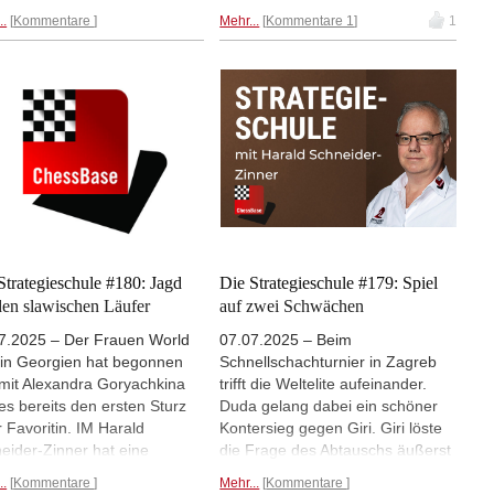
vergleicht diese Partie mit den
st.
..
Kommentare
Mehr...
Kommentare 1
1
großen Vorgängern.
Strategieschule #180: Jagd
Die Strategieschule #179: Spiel
den slawischen Läufer
auf zwei Schwächen
7.2025 – Der Frauen World
07.07.2025 – Beim
in Georgien hat begonnen
Schnellschachturnier in Zagreb
mit Alexandra Goryachkina
trifft die Weltelite aufeinander.
es bereits den ersten Sturz
Duda gelang dabei ein schöner
r Favoritin. IM Harald
Kontersieg gegen Giri. Giri löste
eider-Zinner hat eine
die Frage des Abtauschs äußerst
nende Partie ausgewählt, bei
unglücklich und blieb auf zwei
..
Kommentare
Mehr...
Kommentare