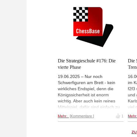
offe
Prinzipien rund um Raumgewinn,
Part
Hebel, Bauernmehrheiten und
Zinn
das Zentrum. Das Videotraining
eind
richtet sich an alle, die ihr
strategisches Verständnis
vertiefen und Bauernstrukturen
gezielt in der Praxis einsetzen
möchten.
Die Strategieschule #176: Die
Die 
vierte Phase
Tren
19.06.2025 – Nur noch
16.0
Schwerfiguren am Brett - kein
im K
wirkliches Endspiel, denn die
f2f3
Königssicherheit ist enorm
und 
wichtig. Aber auch kein reines
Karl
Mittelspiel, dafür sind einfach zu
viel
wenige Figuren am Brett. Wichtig
entw
Mehr...
Kommentare
1
Mehr.
ist auch die Frage, was man
dies
tauschen sollte. Für wen ist das
mit 
Damenendspiel gut, für wen ein
Hara
ZU