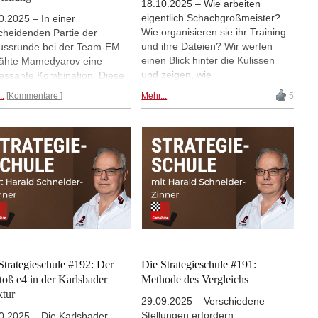
18.10.2025 – Wie arbeiten
eigentlich Schachgroßmeister?
0.2025 – In einer
Wie organisieren sie ihr Training
cheidenden Partie der
und ihre Dateien? Wir werfen
ussrunde bei der Team-EM
einen Blick hinter die Kulissen
ähte Mamedyarov eine
und zeigen, wie
ressante Kombination. Diese
Schachgroßmeister ihren
e forciert in ein Endspiel, in
..
Kommentare
Mehr...
5
digitalen Arbeitsbereich
Weiß für Springer und
organisieren. Großmeister und
er Turm + zwei Freibauern
Trainer wie Svitlana Demchenko,
elt. Die Taktik war hübsch,
Robert Ris, Michael Prusikin,
 wie lautete die korrekte
Harald Schneider-Zinner,
lungsbeurteilung am Ende der
Frederik Svane, Felix Blohberger
ierten Abwicklung? IM Harald
und Dorian Rogozenco teilen ihre
eider-Zinner zeigt drei
Bildschirme und zeigen ihre
nende Partien mit diesen
ChessBase 18-Einstellungen –
gängen in verzerrte
von aufgeräumten Desktops bis
rialverhältnisse.
hin zu chaotischen Datenbanken
voller Ideen. Sie zeigen
Strategieschule #192: Der
Die Strategieschule #191:
Brettdesigns, Projekte und
toß e4 in der Karlsbader
Methode des Vergleichs
verraten, was sie an ChessBase
ktur
29.09.2025 – Verschiedene
besonders häufig und gerne
Stellungen erfordern
0.2025 – Die Karlsbader
nutzen - und geben so seltene