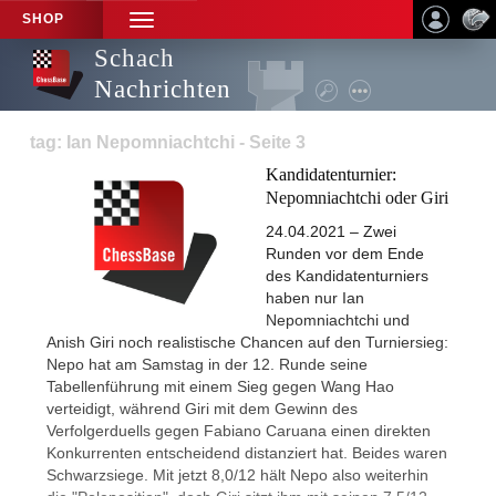
SHOP
TOGGLE
NAVIGATION
Schach
Nachrichten
tag: Ian Nepomniachtchi - Seite 3
Kandidatenturnier:
Nepomniachtchi oder Giri
24.04.2021 – Zwei
Runden vor dem Ende
des Kandidatenturniers
haben nur Ian
Nepomniachtchi und
Anish Giri noch realistische Chancen auf den Turniersieg:
Nepo hat am Samstag in der 12. Runde seine
Tabellenführung mit einem Sieg gegen Wang Hao
verteidigt, während Giri mit dem Gewinn des
Verfolgerduells gegen Fabiano Caruana einen direkten
Konkurrenten entscheidend distanziert hat. Beides waren
Schwarzsiege. Mit jetzt 8,0/12 hält Nepo also weiterhin