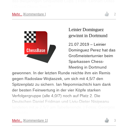
des diesjährigen Sinquefield Cups. | Foto: Lennart Ootes
/ Grand Chess Tour™
Mehr...
Kommentare
2
Leinier Dominguez
gewinnt in Dortmund
21.07.2019 – Leinier
Dominguez Perez hat das
Großmeisterturnier beim
Sparkassen Chess-
Meeting in Dortmund
gewonnen. In der letzten Runde reichte ihm ein Remis
gegen Radoslaw Wojtaszek, um sich mit 4,5/7 den
Spitzenplatz zu sichern. Ian Nepomniachtchi kam dank
der besten Feinwertung in der vier Köpfe starken
Verfolgergruppe (alle 4,0/7) noch auf Platz 2. Die
Deutschen Daniel Fridman und Liviu-Dieter Nisipeanu
landeten mit je 2,5/7 am Tabellenende. | Fotos: Georgios
Souleidis
Mehr...
Kommentare 1
3