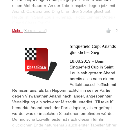
einen Mehrbauern. An der Tabellenspitze liegen jetzt mit
Anand, Caruana und Ding Liren drei Spieler gleichauf.
Heute ist in Saint Louis Ruhetag. | Foto: Lennart Ootes /
Grand Chess Tour™
Mehr...
Kommentare
2
Sinquefield Cup: Anands
glücklicher Sieg
18.08.2019 – Beim
Sinquefield Cup in Saint
Louis sah gestern Abend
bereits alles nach einem
Auftakt ausschließlich mit
Remisen aus, als Ian Nepomniachtchi in seiner Partie
gegen Viswanathan Anand nach langer, angespannter
Verteidigung ein schwerer Missgriff unterlief. "I'll take it",
bemerkte Anand nach der Partie lapidar, als er gefragt
wurde, was er in solchen Situationen empfinden würde.
Der indische Exweltmeister ist nach diesem für ihn
glücklichen Ende naturgemäß auch erster Tabellenführer