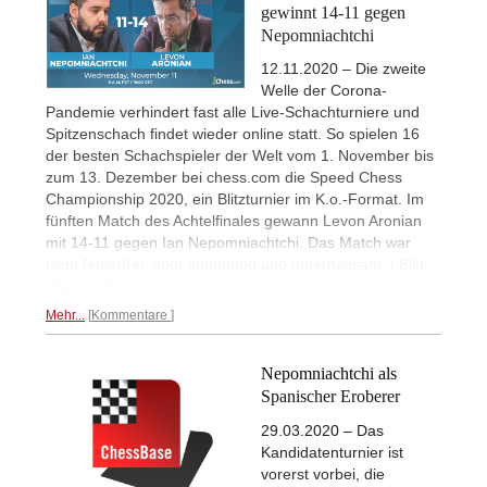
gewinnt 14-11 gegen
Nepomniachtchi
12.11.2020 – Die zweite
Welle der Corona-
Pandemie verhindert fast alle Live-Schachturniere und
Spitzenschach findet wieder online statt. So spielen 16
der besten Schachspieler der Welt vom 1. November bis
zum 13. Dezember bei chess.com die Speed Chess
Championship 2020, ein Blitzturnier im K.o.-Format. Im
fünften Match des Achtelfinales gewann Levon Aronian
mit 14-11 gegen Ian Nepomniachtchi. Das Match war
nicht fehlerfrei, aber spannend und unterhaltsam. | Bild:
chess.com
Mehr...
Kommentare
Nepomniachtchi als
Spanischer Eroberer
29.03.2020 – Das
Kandidatenturnier ist
vorerst vorbei, die