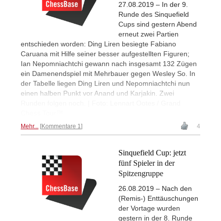
27.08.2019 – In der 9.
Runde des Sinquefield
Cups sind gestern Abend
erneut zwei Partien
entschieden worden: Ding Liren besiegte Fabiano
Caruana mit Hilfe seiner besser aufgestellten Figuren;
Ian Nepomniachtchi gewann nach insgesamt 132 Zügen
ein Damenendspiel mit Mehrbauer gegen Wesley So. In
der Tabelle liegen Ding Liren und Nepomniachtchi nun
einen halben Punkt vor Anand und Karjakin. Zwei
Runden folgen noch. | Foto: Lennart Ootes / Grand
Chess Tour™
Mehr...
Kommentare 1
4
Sinquefield Cup: jetzt
fünf Spieler in der
Spitzengruppe
26.08.2019 – Nach den
(Remis-) Enttäuschungen
der Vortage wurden
gestern in der 8. Runde