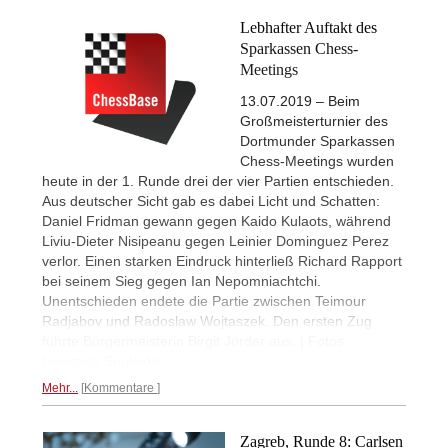
Lebhafter Auftakt des
Sparkassen Chess-
Meetings
13.07.2019 – Beim
Großmeisterturnier des
Dortmunder Sparkassen
Chess-Meetings wurden
heute in der 1. Runde drei der vier Partien entschieden.
Aus deutscher Sicht gab es dabei Licht und Schatten:
Daniel Fridman gewann gegen Kaido Kulaots, während
Liviu-Dieter Nisipeanu gegen Leinier Dominguez Perez
verlor. Einen starken Eindruck hinterließ Richard Rapport
bei seinem Sieg gegen Ian Nepomniachtchi.
Unentschieden endete die Partie zwischen Teimour
Radjabov und Radoslaw Wojtaszek. Den ersten Zug
führte Bürgermeisterin Birgit Jörder aus. | Fotos:
Georgios Souleidis
Mehr...
Kommentare
Zagreb, Runde 8: Carlsen