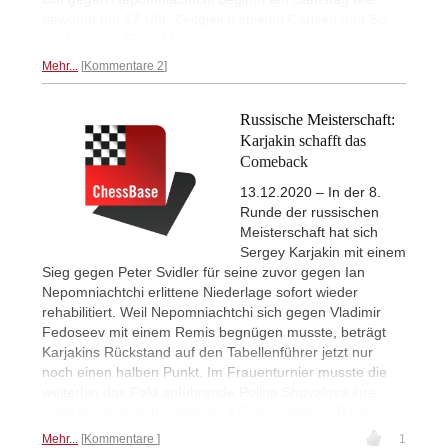
gewohnt um 17 Uhr. Zeitgleich spielen Carlsen und So
um Platz 3. | Foto: Meltwater Champions Chess Tour
Mehr...
Kommentare 2
Russische Meisterschaft:
Karjakin schafft das
Comeback
13.12.2020 – In der 8.
Runde der russischen
Meisterschaft hat sich
Sergey Karjakin mit einem
Sieg gegen Peter Svidler für seine zuvor gegen Ian
Nepomniachtchi erlittene Niederlage sofort wieder
rehabilitiert. Weil Nepomniachtchi sich gegen Vladimir
Fedoseev mit einem Remis begnügen musste, beträgt
Karjakins Rückstand auf den Tabellenführer jetzt nur
noch einen halben Punkt. Im Frauenturnier musste die
weiterhin das Feld anführende Polina Shuvalova ihre
erste Niederlage hinnehmen. | Fotos: Vladimir Barsky
Mehr...
Kommentare
1