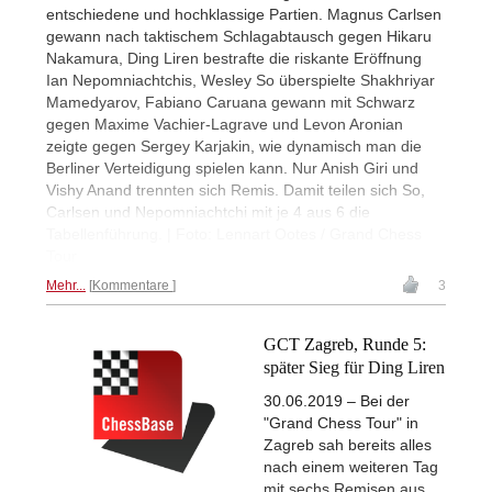
entschiedene und hochklassige Partien. Magnus Carlsen
gewann nach taktischem Schlagabtausch gegen Hikaru
Nakamura, Ding Liren bestrafte die riskante Eröffnung
Ian Nepomniachtchis, Wesley So überspielte Shakhriyar
Mamedyarov, Fabiano Caruana gewann mit Schwarz
gegen Maxime Vachier-Lagrave und Levon Aronian
zeigte gegen Sergey Karjakin, wie dynamisch man die
Berliner Verteidigung spielen kann. Nur Anish Giri und
Vishy Anand trennten sich Remis. Damit teilen sich So,
Carlsen und Nepomniachtchi mit je 4 aus 6 die
Tabellenführung. | Foto: Lennart Ootes / Grand Chess
Tour
Mehr...
Kommentare
3
GCT Zagreb, Runde 5:
später Sieg für Ding Liren
30.06.2019 – Bei der
"Grand Chess Tour" in
Zagreb sah bereits alles
nach einem weiteren Tag
mit sechs Remisen aus,