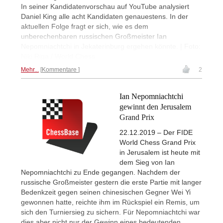
In seiner Kandidatenvorschau auf YouTube analysiert
Daniel King alle acht Kandidaten genauestens. In der
aktuellen Folge fragt er sich, wie es dem
unberechenbaren russischen Großmeister Ian
Nepomniachtchi in Jekaterinburg ergehen könnte. | Foto:
Niki Riga / World Chess
Mehr...
Kommentare
2
Ian Nepomniachtchi
gewinnt den Jerusalem
Grand Prix
22.12.2019 – Der FIDE
World Chess Grand Prix
in Jerusalem ist heute mit
dem Sieg von Ian
Nepomniachtchi zu Ende gegangen. Nachdem der
russische Großmeister gestern die erste Partie mit langer
Bedenkzeit gegen seinen chinesischen Gegner Wei Yi
gewonnen hatte, reichte ihm im Rückspiel ein Remis, um
sich den Turniersieg zu sichern. Für Nepomniachtchi war
dies aber nicht nur der Gewinn eines bedeutenden