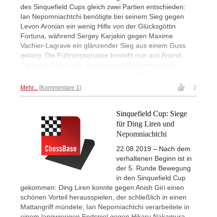
des Sinquefield Cups gleich zwei Partien entschieden:
Ian Nepomniachtchi benötigte bei seinem Sieg gegen
Levon Aronian ein wenig Hilfe von der Glücksgöttin
Fortuna, während Sergey Karjakin gegen Maxime
Vachier-Lagrave ein glänzender Sieg aus einem Guss
gelang. Die Führungsgruppe besteht nun aus Anand,
Caruana, Ding Liren, Karjakin und Nepomniachtchi. |
Foto: Justin Kellar / Grand Chess Tour™
Mehr...
Kommentare 1
2
Sinquefield Cup: Siege
für Ding Liren und
Nepomniachtchi
22.08.2019 – Nach dem
verhaltenen Beginn ist in
der 5. Runde Bewegung
in den Sinquefield Cup
gekommen: Ding Liren konnte gegen Anish Giri einen
schönen Vorteil herausspielen, der schließlich in einen
Mattangriff mündete; Ian Nepomiachtchi verarbeitete in
einem langwierigen Endspiel gegen Hikaru Nakamura