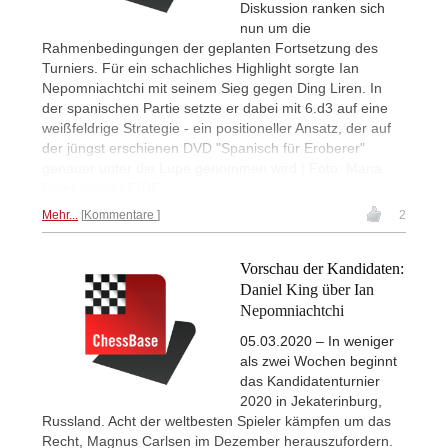
Diskussion ranken sich
nun um die
Rahmenbedingungen der geplanten Fortsetzung des
Turniers. Für ein schachliches Highlight sorgte Ian
Nepomniachtchi mit seinem Sieg gegen Ding Liren. In
der spanischen Partie setzte er dabei mit 6.d3 auf eine
weißfeldrige Strategie - ein positioneller Ansatz, der auf
der jüngst erschienen DVD "Spanisch für Eroberer"
genauer unter die Lupe genommen wird | Foto: Maria
Emelianova / FIDE
Mehr...
Kommentare
2
Vorschau der Kandidaten:
Daniel King über Ian
Nepomniachtchi
05.03.2020 – In weniger
als zwei Wochen beginnt
das Kandidatenturnier
2020 in Jekaterinburg,
Russland. Acht der weltbesten Spieler kämpfen um das
Recht, Magnus Carlsen im Dezember herauszufordern.