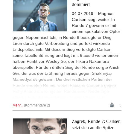
dominiert
04.07.2019 – Magnus
Carlsen siegt weiter. In
Runde 7 gewann er mit
einem spekulativen Opfer
gegen Nepomniachtchi, in Runde 8 besiegte er Ding
Liren durch gute Vorbereitung und perfekt wirkende
Endspieltechnik. Mit diesem Sieg verteidigte Carlsen
seine Tabellenführung und liegt mit 6 aus 8 weiter einen
halben Punkt vor Wesley So, der Hikaru Nakamura
überspielte. Für den dritten Sieg der Runde sorgte Anish
Giri, der aus der Eröffnung heraus gegen Shakhriyar
Mamedyarov gewann. Die drei restlichen Partien der
Runde endeten Remis, wobei Fabiano Caruana gegen
Vishy Anand allerdings am Rande einer Niederlage
stand. | Foto: Lennart Ootes / Grand Chess Tour
Mehr...
Kommentare 2
5
Zagreb, Runde 7: Carlsen
setzt sich an die Spitze