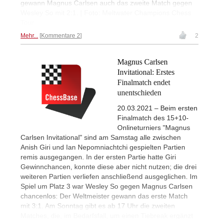
gewann Magnus Carlsen auch das zweite Match gegen
Wesley So mit 2:1. | Foto: Meltwater Champions Chess
Tour
Mehr...
Kommentare 2
2
Magnus Carlsen
Invitational: Erstes
Finalmatch endet
unentschieden
20.03.2021 – Beim ersten
Finalmatch des 15+10-
Onlineturniers "Magnus
Carlsen Invitational" sind am Samstag alle zwischen
Anish Giri und Ian Nepomniachtchi gespielten Partien
remis ausgegangen. In der ersten Partie hatte Giri
Gewinnchancen, konnte diese aber nicht nutzen; die drei
weiteren Partien verliefen anschließend ausgeglichen. Im
Spiel um Platz 3 war Wesley So gegen Magnus Carlsen
chancenlos: Der Weltmeister gewann das erste Match
mit 3:1. Am Sonntag gibt es ab 17 Uhr die zweiten
Matches, die, im Bedarfsfall, um einen Tiebreak ergänzt