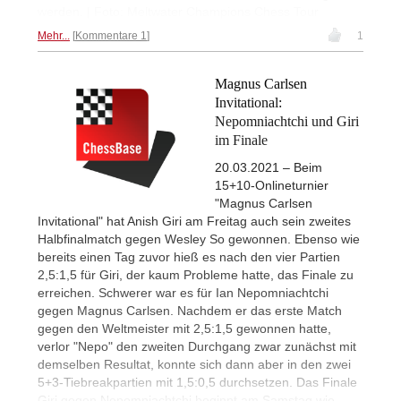
werden. | Foto: Meltwater Champions Chess Tour
Mehr...
Kommentare 1
1
Magnus Carlsen
Invitational:
Nepomniachtchi und Giri
im Finale
20.03.2021 – Beim
15+10-Onlineturnier
"Magnus Carlsen
Invitational" hat Anish Giri am Freitag auch sein zweites
Halbfinalmatch gegen Wesley So gewonnen. Ebenso wie
bereits einen Tag zuvor hieß es nach den vier Partien
2,5:1,5 für Giri, der kaum Probleme hatte, das Finale zu
erreichen. Schwerer war es für Ian Nepomniachtchi
gegen Magnus Carlsen. Nachdem er das erste Match
gegen den Weltmeister mit 2,5:1,5 gewonnen hatte,
verlor "Nepo" den zweiten Durchgang zwar zunächst mit
demselben Resultat, konnte sich dann aber in den zwei
5+3-Tiebreakpartien mit 1,5:0,5 durchsetzen. Das Finale
Giri gegen Nepomniachtchi beginnt am Samstag wie