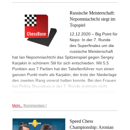
Russische Meisterschaft:
Nepomniachtchi siegt im
Topspiel
12.12.2020 – Big Point für
Nepo: In der 7. Runde
des Superfinales um die
russische Meisterschaft
hat Ian Nepomniachtchi das Spitzenspiel gegen Sergey
Karjakin in schönem Stil für sich entschieden. Mit 5,5
Punkten aus 7 Partien hat der Tabellenführer nun einen
ganzen Punkt mehr als Karjakin, der trotz der Niederlage
den zweiten Rang vorerst halten konnte. Bei den Frauen
hat Polina Shuvalova in der 7. Runde erstmals nicht
gewonnen, sondern "nur" ein Remis geholt. | Fotos: Eteri
Kublashvili
Mehr...
Kommentare
Speed Chess
Championship: Aronian