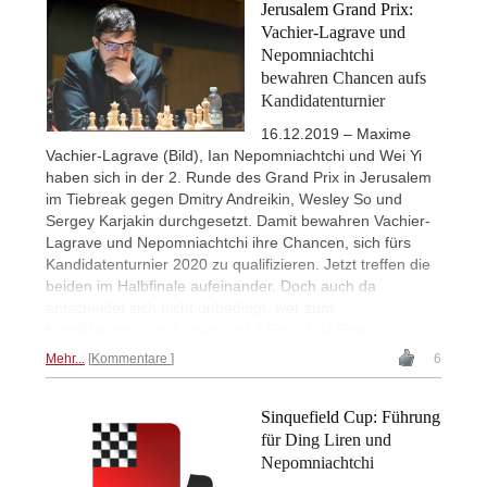
Jerusalem Grand Prix:
Vachier-Lagrave und
Nepomniachtchi
bewahren Chancen aufs
Kandidatenturnier
16.12.2019 – Maxime
Vachier-Lagrave (Bild), Ian Nepomniachtchi und Wei Yi
haben sich in der 2. Runde des Grand Prix in Jerusalem
im Tiebreak gegen Dmitry Andreikin, Wesley So und
Sergey Karjakin durchgesetzt. Damit bewahren Vachier-
Lagrave und Nepomniachtchi ihre Chancen, sich fürs
Kandidatenturnier 2020 zu qualifizieren. Jetzt treffen die
beiden im Halbfinale aufeinander. Doch auch da
entscheidet sich nicht unbedingt, wer zum
Kandidatenturnier fahren darf. | Foto: Niki Riga
Mehr...
Kommentare
6
Sinquefield Cup: Führung
für Ding Liren und
Nepomniachtchi