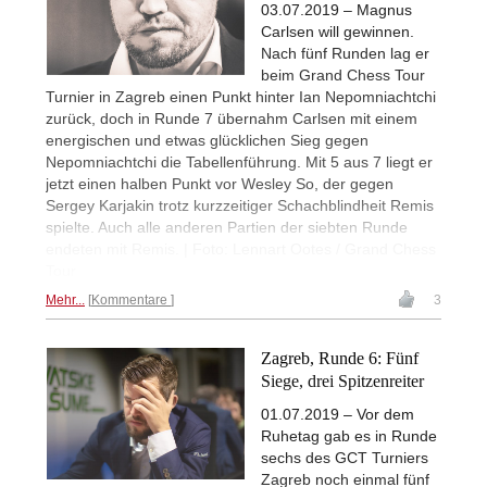
03.07.2019 – Magnus
Carlsen will gewinnen.
Nach fünf Runden lag er
beim Grand Chess Tour
Turnier in Zagreb einen Punkt hinter Ian Nepomniachtchi
zurück, doch in Runde 7 übernahm Carlsen mit einem
energischen und etwas glücklichen Sieg gegen
Nepomniachtchi die Tabellenführung. Mit 5 aus 7 liegt er
jetzt einen halben Punkt vor Wesley So, der gegen
Sergey Karjakin trotz kurzzeitiger Schachblindheit Remis
spielte. Auch alle anderen Partien der siebten Runde
endeten mit Remis. | Foto: Lennart Ootes / Grand Chess
Tour
Mehr...
Kommentare
3
Zagreb, Runde 6: Fünf
Siege, drei Spitzenreiter
01.07.2019 – Vor dem
Ruhetag gab es in Runde
sechs des GCT Turniers
Zagreb noch einmal fünf