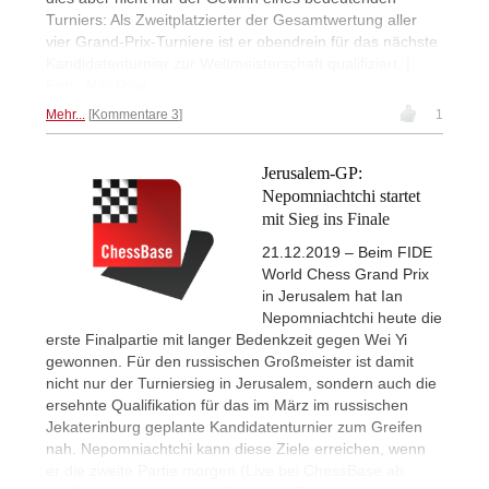
Turniers: Als Zweitplatzierter der Gesamtwertung aller
vier Grand-Prix-Turniere ist er obendrein für das nächste
Kandidatenturnier zur Weltmeisterschaft qualifiziert. |
Foto: Niki Riga
Mehr...
Kommentare 3
1
Jerusalem-GP:
Nepomniachtchi startet
mit Sieg ins Finale
21.12.2019 – Beim FIDE
World Chess Grand Prix
in Jerusalem hat Ian
Nepomniachtchi heute die
erste Finalpartie mit langer Bedenkzeit gegen Wei Yi
gewonnen. Für den russischen Großmeister ist damit
nicht nur der Turniersieg in Jerusalem, sondern auch die
ersehnte Qualifikation für das im März im russischen
Jekaterinburg geplante Kandidatenturnier zum Greifen
nah. Nepomniachtchi kann diese Ziele erreichen, wenn
er die zweite Partie morgen (Live bei ChessBase ab