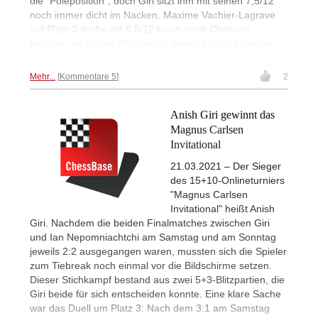
die "Poleposition", doch Giri sitzt ihm mit seinen 7,5/12
noch immer dicht im Nacken. Maxime Vachier-Lagrave
auf Platz 3 dürfte mit 6,5/12 kaum noch Chancen
besitzen, es in den WM-Kampf gegen Magnus Carlsen
zu schaffen. | Fotos: Lennart Ootes (FIDE)
Mehr...
Kommentare 5
2
Anish Giri gewinnt das
Magnus Carlsen
Invitational
21.03.2021 – Der Sieger
des 15+10-Onlineturniers
"Magnus Carlsen
Invitational" heißt Anish
Giri. Nachdem die beiden Finalmatches zwischen Giri
und Ian Nepomniachtchi am Samstag und am Sonntag
jeweils 2:2 ausgegangen waren, mussten sich die Spieler
zum Tiebreak noch einmal vor die Bildschirme setzen.
Dieser Stichkampf bestand aus zwei 5+3-Blitzpartien, die
Giri beide für sich entscheiden konnte. Eine klare Sache
war das Duell um Platz 3: Nach dem 3:1 am Samstag