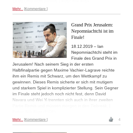
14.00 Uhr) nicht verliert. | Foto: Niki Riga
Mehr...
Kommentare
Grand Prix Jerusalem:
Nepomniachtchi ist im
Finale!
18.12.2019 – Ian
Nepomniachtchi steht im
Finale des Grand Prix in
Jerusalem! Nach seinem Sieg in der ersten
Halbfinalpartie gegen Maxime Vachier-Lagrave reichte
ihm ein Remis mit Schwarz, um den Wettkampf zu
gewinnen. Dieses Remis sicherte er sich mit mutigem
und starkem Spiel in komplizierter Stellung. Sein Gegner
im Finale steht jedoch noch nicht fest, denn David
Navara und Wei Yi trennten sich auch in ihrer zweiten
Partie Remis und müssen morgen in den Tiebreak. |
Fotos: Niki Riga (FIDE)
Mehr...
Kommentare
4