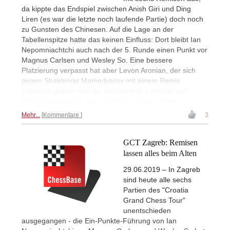
da kippte das Endspiel zwischen Anish Giri und Ding
Liren (es war die letzte noch laufende Partie) doch noch
zu Gunsten des Chinesen. Auf die Lage an der
Tabellenspitze hatte das keinen Einfluss: Dort bleibt Ian
Nepomniachtchi auch nach der 5. Runde einen Punkt vor
Magnus Carlsen und Wesley So. Eine bessere
Platzierung verpasst hat aber Levon Aronian, der sich
gegen Shakhriyar Mamedyarov mit einem Remis
zufrieden geben musste, nachdem er zunächst auf
Gewinn gestanden hatte. | Fotos: Lennart Ootes
Mehr...
Kommentare
3
GCT Zagreb: Remisen
lassen alles beim Alten
29.06.2019 – In Zagreb
sind heute alle sechs
Partien des "Croatia
Grand Chess Tour"
unentschieden
ausgegangen - die Ein-Punkte-Führung von Ian