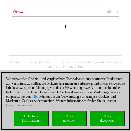
Roland del Rio (Foto: Prof. Dr. Martin Kreuzer)
Mehr...
2
1
Datenschutzhinweis
|
Impressum
|
Kontakt
|
Cookies Management
|
Lizenzen
|
Compliance Hotline
|
Home
© 2017 ChessBase GmbH | Osterbekstraße 90a | 22083 Hamburg | Deutschland
coldest news
Wir verwenden Cookies und vergleichbare Technologien, um bestimmte Funktionen
zur Verfügung zu stellen, die Nutzererfahrungen zu verbessern und interessengerechte
Inhalte auszuspielen. Abhängig von ihrem Verwendungszweck können dabei neben
technisch erforderlichen Cookies auch Analyse-Cookies sowie Marketing-Cookies
eingesetzt werden.
Hier
können Sie der Verwendung von Analyse-Cookies und
Marketing-Cookies widersprechen. Weitere Informationen finden Sie in unserer
Datenschutzerklärung
.
Detaillierte
Alles
Alles
Informationen
ablehnen
akzeptieren