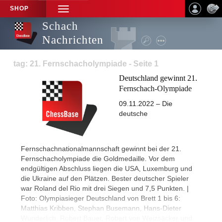
SHOP
TOGGLE
NAVIGATION
Schach
Nachrichten
tag: 21. Fernschacholympiade - Seite 1
Deutschland gewinnt 21.
Fernschach-Olympiade
09.11.2022 – Die
deutsche
Fernschachnationalmannschaft gewinnt bei der 21.
Fernschacholympiade die Goldmedaille. Vor dem
endgültigen Abschluss liegen die USA, Luxemburg und
die Ukraine auf den Plätzen. Bester deutscher Spieler
war Roland del Rio mit drei Siegen und 7,5 Punkten. |
Foto: Olympiasieger Deutschland von Brett 1 bis 6:
Matthias Kribben, Stephan Busemann, Hans-Dieter
Wunderlich, Robert Bauer, Robert von Weizsäcker und