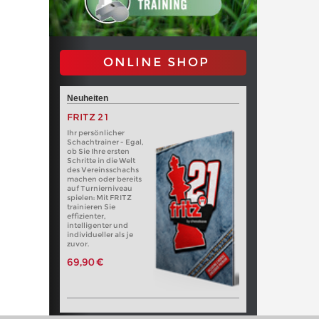
ONLINE SHOP
Neuheiten
FRITZ 21
Ihr persönlicher
Schachtrainer - Egal,
ob Sie Ihre ersten
Schritte in die Welt
des Vereinsschachs
machen oder bereits
auf Turnierniveau
spielen: Mit FRITZ
trainieren Sie
effizienter,
intelligenter und
individueller als je
zuvor.
69,90 €