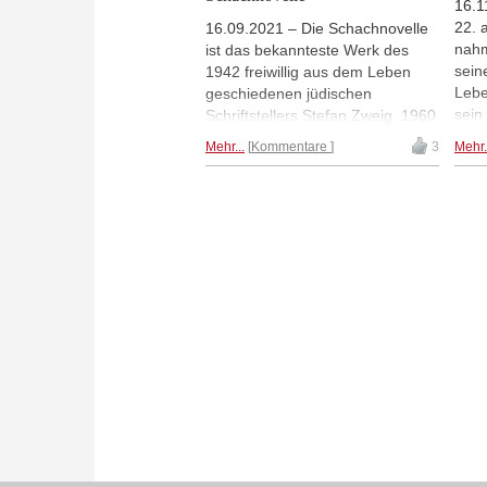
16.1
22. 
16.09.2021 – Die Schachnovelle
nahm
ist das bekannteste Werk des
sein
1942 freiwillig aus dem Leben
Lebe
geschiedenen jüdischen
sein
Schriftstellers Stefan Zweig. 1960
Scha
wurde das Buch mit Curd Jürgens
Mehr...
Kommentare
3
Mehr.
Verl
und Mario Adorf erstmals verfilmt.
ersch
Nun gibt es eine Neuverfilmung,
Erst
die ab 23. September in den
jähr
Kinos zu sehen ist. Michael Busse
Rehd
sprach mit dem Regisseur Philipp
ein 
Stölzl.
Scha