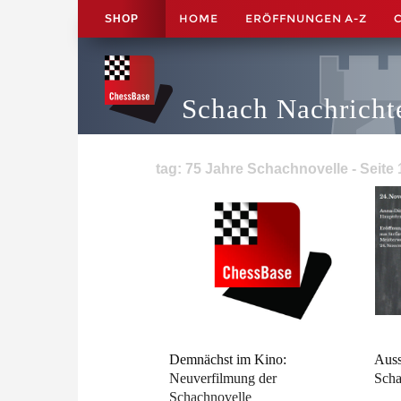
HOME
ERÖFFNUNGEN A-Z
SHOP
Schach Nachricht
tag: 75 Jahre Schachnovelle - Seite 
Demnächst im Kino:
Auss
Neuverfilmung der
Scha
Schachnovelle