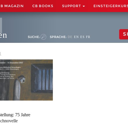
CB MAGAZIN
CB BOOKS
SUPPORT
EINSTEIGERKUR
en
S
SUCHE:
SPRACHE:
DE
EN
ES
FR
1
tellung: 75 Jahre
chnovelle