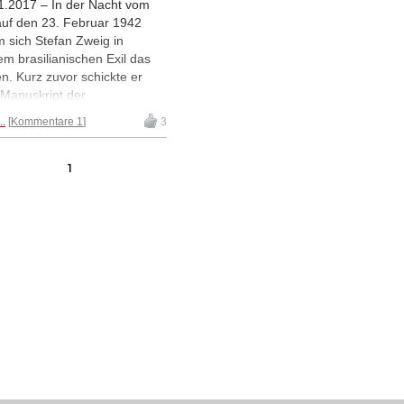
1.2017 – In der Nacht vom
auf den 23. Februar 1942
 sich Stefan Zweig in
em brasilianischen Exil das
n. Kurz zuvor schickte er
 Manuskript der
chnovelle an seinen
..
Kommentare 1
3
eger. Am 7. Dezember 1942
ien eine limitierte
auflage. Anlässlich des 75-
1
igen Jubiläums zeigt Elke
er in Neuenhagen bei Berlin
Ausstellung ihrer Bilder zur
chnovelle.