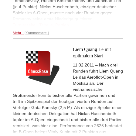
Tomashevsky, Rustam Kasimdzhanov und Jianchao Zho
(je 4 Punkte). Niclas Huschenbeth, einziger deutscher
Spieler im A-Open, musste nach vier Runden gegen
Romanov seine erste Niederlga quittieren.
Turnierseite...
Tabelle, Partien...
Mehr...
Kommentare
Liem Quang Le mit
optimalem Start
11.02.2011 – Nach drei
Runden führt Liem Quang
Le das Aeroflot-Open in
Moskau an. Der
vietnamesische
Großmeister konnte bisher alle Partien gewinnen und
trifft im Spitzenspiel der heutigen vierten Runden auf
Verfolger Gata Kamsky (2,5 P.). Als einziger Spieler einer
kleinen deutschen Delegation hat Niclas Huschenbeth
tapfer im A-Open eingecheckt und bisher alle drei Partien
remisiert, was hier eine Performance von 2625 bedeutet.
Im B-Open belegt Vitaly Kunin mit 2 Punkten aus