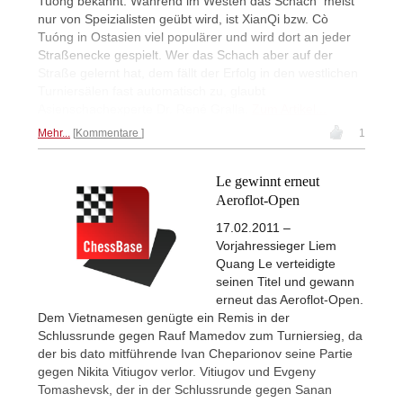
Tuóng bekannt. Während im Westen das Schach meist
nur von Speizialisten geübt wird, ist XianQi bzw. Cò
Tuóng in Ostasien viel populärer und wird dort an jeder
Straßenecke gespielt. Wer das Schach aber auf der
Straße gelernt hat, dem fällt der Erfolg in den westlichen
Turniersälen fast automatisch zu, glaubt
Asienschachexperte Dr. René Gralla.
Zum Artikel...
Mehr...
Kommentare
1
Le gewinnt erneut
Aeroflot-Open
17.02.2011 –
Vorjahressieger Liem
Quang Le verteidigte
seinen Titel und gewann
erneut das Aeroflot-Open.
Dem Vietnamesen genügte ein Remis in der
Schlussrunde gegen Rauf Mamedov zum Turniersieg, da
der bis dato mitführende Ivan Cheparionov seine Partie
gegen Nikita Vitiugov verlor. Vitiugov und Evgeny
Tomashevsk, der in der Schlussrunde gegen Sanan