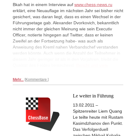
Bkah hat in einem Interview auf
www.chess-news.ru
erklärt, eine Neuauflage im nächsten Jahr sei bisher nicht
gesichert, was daran liegt, dass es einen Wechsel in der
Führungsetage gab. Alexander Dvorkovich, bekanntlich
nicht immer der gleichen Meinung wie sein Executiv
Officer, notierte hingegen auf Twitter, dass er keinen
Zweifel an der Fortsetzung habe- was auch als
Anweisung des Kreml nahen Verbandschef verstanden
werden könnte. Auch wenn die Anzahl der Teilnehmer in
diesem Jahr geringer ist als in den Vorjahren, bleibt die
Qualität des Feldes bestechend.
Bericht und viele
Impressionen...
Mehr...
Kommentare
Le weiter in Führung
13.02.2011 –
Spitzenreiter Liem Quang
Le teilte heute mit Rustam
Kasimdzhanov den Punkt.
Das Verfolgerduell
zwischen Mikhail Kobalia