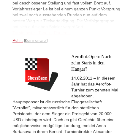
bei geschlossener Stellung und fast vollem Brett auf.
Vorjahressieger Le ist bei einem ganzen Punkt Vorsprung
bei zwei noch ausstehenden Runden nun auf dem
besten Weg zur Titelverteidigung. Die Verfolgergruppe
hat sich auf sieben Spieler vergrößert.
Turnierseite...
Tabelle, Partien...
Mehr...
Kommentare
Aeroflot-Open: Nach
zehn Starts in den
Hangar?
14.02.2011 – In diesem
Jahr hat das Aeroflot-
Turnier zum zehnten Mal
abgehoben.
Hauptsponsor ist die russische Fluggesellschaft
"Aeroflot", mitverantwortlich für den stattlichen
Preisfonds, der dem Sieger ein Preisgeld von 20.000
USD einbringen wird. Doch es gibt Gerüchte über eine
möglicherweise endgültige Landung, meldet Anna
Burtasova in ihrem Bericht. Turnierdirektor Alexander