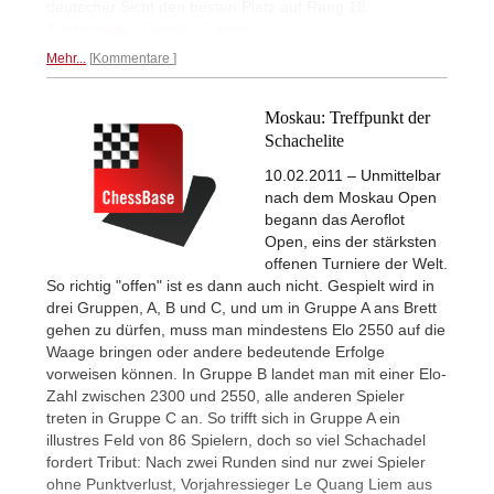
deutscher Sicht den besten Platz auf Rang 18.
Turnierseite...
Tabelle, Partien...
Mehr...
Kommentare
Moskau: Treffpunkt der
Schachelite
10.02.2011 – Unmittelbar
nach dem Moskau Open
begann das Aeroflot
Open, eins der stärksten
offenen Turniere der Welt.
So richtig "offen" ist es dann auch nicht. Gespielt wird in
drei Gruppen, A, B und C, und um in Gruppe A ans Brett
gehen zu dürfen, muss man mindestens Elo 2550 auf die
Waage bringen oder andere bedeutende Erfolge
vorweisen können. In Gruppe B landet man mit einer Elo-
Zahl zwischen 2300 und 2550, alle anderen Spieler
treten in Gruppe C an. So trifft sich in Gruppe A ein
illustres Feld von 86 Spielern, doch so viel Schachadel
fordert Tribut: Nach zwei Runden sind nur zwei Spieler
ohne Punktverlust, Vorjahressieger Le Quang Liem aus