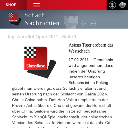
SHOP
TOGGLE
NAVIGATION
Schach
Nachrichten
tag: Aeroflot Open 2011 - Seite 1
Asiens Tiger erobern das
Westschach
17.02.2011 – Gemeinhin
wird angenommen, dass
Indien der Ursprung
unseres heutigen
Schachs ist. In Peking
glaubt man allerdings, dass Schach viel älter ist und
seinen Ursprung nach der Schlacht von Gaixia 202 v.
Chr. in China nahm. Das Han-Volk triumphierte in der
Provinz Anhui über die Chu und gewann die Herrschaft
über China. Seitdem wird die historisch bedeutsame
Schlacht im XianQi-Spiel nachgestellt, der chinesischen
Version des Schachs. In Vietnam wurde ist das als Cò