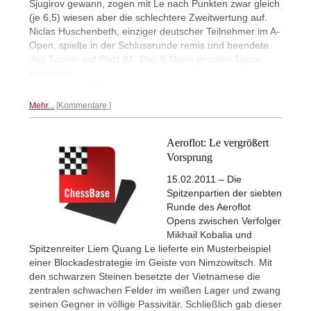
Sjugirov gewann, zogen mit Le nach Punkten zwar gleich
(je 6,5) wiesen aber die schlechtere Zweitwertung auf.
Niclas Huschenbeth, einziger deutscher Teilnehmer im A-
Open, spielte in der Schlussrunde remis und beendete
das Turnier auf Platz 81. Das B-Open gewann Tigran
Kotanijan.
Turnierseite...
Tabelle, Partien...
Mehr...
Kommentare
Aeroflot: Le vergrößert
Vorsprung
15.02.2011 – Die
Spitzenpartien der siebten
Runde des Aeroflot
Opens zwischen Verfolger
Mikhail Kobalia und
Spitzenreiter Liem Quang Le lieferte ein Musterbeispiel
einer Blockadestrategie im Geiste von Nimzowitsch. Mit
den schwarzen Steinen besetzte der Vietnamese die
zentralen schwachen Felder im weißen Lager und zwang
seinen Gegner in völlige Passivitär. Schließlich gab dieser