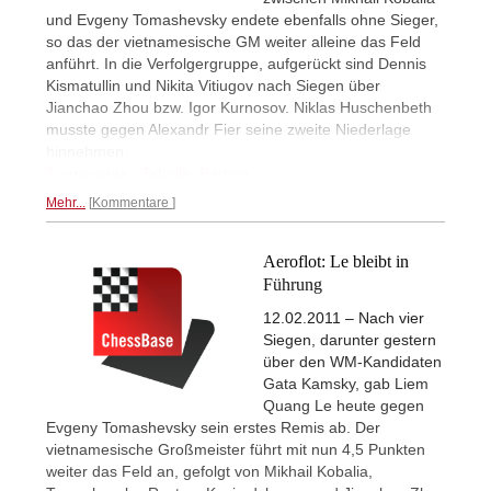
und Evgeny Tomashevsky endete ebenfalls ohne Sieger,
so das der vietnamesische GM weiter alleine das Feld
anführt. In die Verfolgergruppe, aufgerückt sind Dennis
Kismatullin und Nikita Vitiugov nach Siegen über
Jianchao Zhou bzw. Igor Kurnosov. Niklas Huschenbeth
musste gegen Alexandr Fier seine zweite Niederlage
hinnehmen.
Turnierseite...
Tabelle, Partien...
Mehr...
Kommentare
Aeroflot: Le bleibt in
Führung
12.02.2011 – Nach vier
Siegen, darunter gestern
über den WM-Kandidaten
Gata Kamsky, gab Liem
Quang Le heute gegen
Evgeny Tomashevsky sein erstes Remis ab. Der
vietnamesische Großmeister führt mit nun 4,5 Punkten
weiter das Feld an, gefolgt von Mikhail Kobalia,