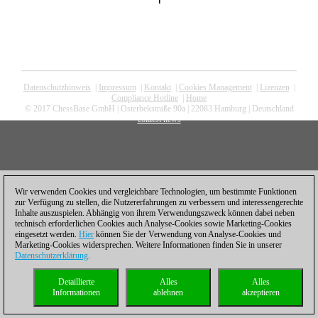
1
Datenschutzhinweis
|
Impressum
|
Kontakt
|
Cookies Management
|
Lizenzen
|
Compliance Hotline
|
Home
© 2017 ChessBase GmbH | Osterbekstraße 90a | 22083 Hamburg | Deutschland
coldest news
Wir verwenden Cookies und vergleichbare Technologien, um bestimmte Funktionen
zur Verfügung zu stellen, die Nutzererfahrungen zu verbessern und interessengerechte
Inhalte auszuspielen. Abhängig von ihrem Verwendungszweck können dabei neben
technisch erforderlichen Cookies auch Analyse-Cookies sowie Marketing-Cookies
eingesetzt werden.
Hier
können Sie der Verwendung von Analyse-Cookies und
Marketing-Cookies widersprechen. Weitere Informationen finden Sie in unserer
Datenschutzerklärung
.
Detaillierte
Alles
Alles
Informationen
ablehnen
akzeptieren