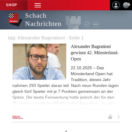
SHOP
TOGGLE
NAVIGATION
Schach
Nachrichten
tag: Alexander Bagrationi - Seite 1
Alexander Bagrationi
gewinnt 42. Münsterland-
Open
22.10.2025 – Das
Münsterland Open hat
Tradition, dieses Jahr
nahmen 293 Spieler daran teil. Nach neun Runden lagen
gleich fünf Spieler mit je 7 Punkten gemeinsam an der
Spitze. Die beste Feinwertung hatte jedoch der für den
SV Hemer spielende GM Alexander Bagrationi, der das
Turnier gewann. | Foto: Ravaronchik (Wikipedia)
Mehr...
2