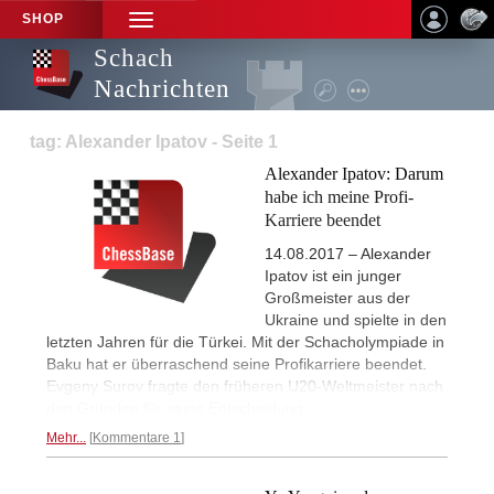
SHOP
TOGGLE
NAVIGATION
Schach
Nachrichten
tag: Alexander Ipatov - Seite 1
Alexander Ipatov: Darum
habe ich meine Profi-
Karriere beendet
14.08.2017 – Alexander
Ipatov ist ein junger
Großmeister aus der
Ukraine und spielte in den
letzten Jahren für die Türkei. Mit der Schacholympiade in
Baku hat er überraschend seine Profikarriere beendet.
Evgeny Surov fragte den früheren U20-Weltmeister nach
den Gründen für seine Entscheidung.
Mehr...
Kommentare 1