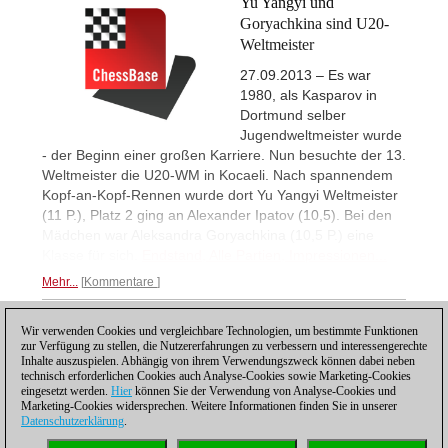
Yu Yangyi und
Goryachkina sind U20-
Weltmeister
27.09.2013 – Es war
1980, als Kasparov in
Dortmund selber
Jugendweltmeister wurde
- der Beginn einer großen Karriere. Nun besuchte der 13.
Weltmeister die U20-WM in Kocaeli. Nach spannendem
Kopf-an-Kopf-Rennen wurde dort Yu Yangyi Weltmeister
(11 P.), Platz 2 ging an Alexander Ipatov (10,5). Bei den
Mädchen war Aleksandra Goryachkina (10,5 P.) eine
Klasse für sich.
Endstand, Alle Partien, Impressionen...
Mehr...
Kommentare
Wir verwenden Cookies und vergleichbare Technologien, um bestimmte Funktionen
1
zur Verfügung zu stellen, die Nutzererfahrungen zu verbessern und interessengerechte
Inhalte auszuspielen. Abhängig von ihrem Verwendungszweck können dabei neben
technisch erforderlichen Cookies auch Analyse-Cookies sowie Marketing-Cookies
eingesetzt werden.
Hier
können Sie der Verwendung von Analyse-Cookies und
Marketing-Cookies widersprechen. Weitere Informationen finden Sie in unserer
Datenschutzerklärung
.