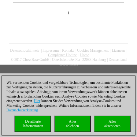
1
Datenschutzhinweis
|
Impressum
|
Kontakt
|
Cookies Management
|
Lizenzen
|
Compliance Hotline
|
Home
© 2017 ChessBase GmbH | Osterbekstraße 90a | 22083 Hamburg | Deutschland
coldest news
Wir verwenden Cookies und vergleichbare Technologien, um bestimmte Funktionen
zur Verfügung zu stellen, die Nutzererfahrungen zu verbessern und interessengerechte
Inhalte auszuspielen. Abhängig von ihrem Verwendungszweck können dabei neben
technisch erforderlichen Cookies auch Analyse-Cookies sowie Marketing-Cookies
eingesetzt werden.
Hier
können Sie der Verwendung von Analyse-Cookies und
Marketing-Cookies widersprechen. Weitere Informationen finden Sie in unserer
Datenschutzerklärung
.
Detaillierte
Alles
Alles
Informationen
ablehnen
akzeptieren