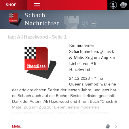
SHOP
TOGGLE
NAVIGATION
Schach
Nachrichten
tag: Ali Hazelwood - Seite 1
Ein modernes
Schachmärchen: „Check
& Mate: Zug um Zug zur
Liebe“ von Ali
Hazelwood
24.12.2023 – "The
Queens Gambit" war eine
der erfolgreichsten Serien der letzten Jahre, und jetzt hat
es Schach auch auf die Bücher-Bestsellerlisten geschafft.
Dank der Autorin Ali Hazelwood und ihrem Buch "Check &
Mate: Zug um Zug zur Liebe", einem modernen
romantischen Märchen, das in der Welt des Schachs
spielt.
Mehr...
5