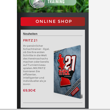
ONLINE SHOP
Neuheiten
FRITZ 21
Ihr persönlicher
Schachtrainer - Egal,
ob Sie Ihre ersten
Schritte in die Welt
des Vereinsschachs
machen oder bereits
auf Turnierniveau
spielen: Mit FRITZ
trainieren Sie
effizienter,
intelligenter und
individueller als je
zuvor.
69,90 €