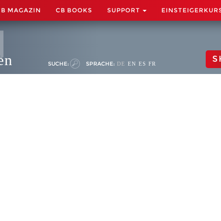
CB MAGAZIN
CB BOOKS
SUPPORT
EINSTEIGERKUR
en
S
SUCHE:
SPRACHE:
DE
EN
ES
FR