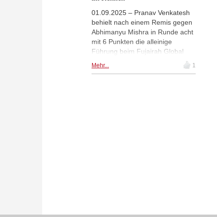
01.09.2025 – Pranav Venkatesh
behielt nach einem Remis gegen
Abhimanyu Mishra in Runde acht
mit 6 Punkten die alleinige
Führung beim Fujairah Global
Chess Championship. Zwei
Mehr...
1
siegreiche Spieler rückten auf
einen halben Zähler an den
Spitzenreiter heran: Brandon
Jacobson besiegte Aydin
Suleymanli und Amin Tabatabaei
(Titelbild) schlug Andrew Hong. In
der letzten Runde trifft Pranav auf
Alan Pichot, während Jacobson
und Tabatabaei auf Nihal Sarin
und Alexander Donchenko
treffen. Der einzige Deutsche im
Supermasters erspielte sich die
Spitzenpaarung durch seinen
Sieg in Runde 8 und sprang
damit auf Rang 6. Alle Genannten
haben noch theoretische