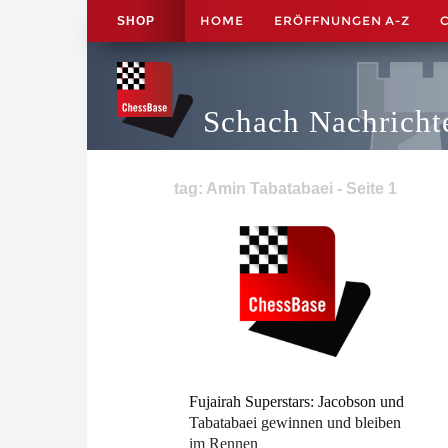
HOME
ERÖFFNUNGEN A-Z
SHOP
Schach Nachricht
tag: Amin Tabatabaei - Seite 1
Fujairah Superstars: Jacobson und
Tabatabaei gewinnen und bleiben
im Rennen