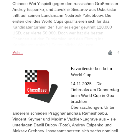
Chinese Wei Yi spielt gegen den russischen Großmeister
Andrey Esipenko, und Javokhir Sindarov aus Usbekistan
trifft auf seinen Landsmann Nodirbek Yakubboev. Die
ersten drei des World Cups qualifizieren sich für das
Kandidatenturnier, der Turniersieger gewinnt 120.000
USD, der Vierte 50.000. Doch wer hat die besten
Chancen auf den Turniersieg und den Einzug ins
Kandidatenturnier? | Fotos: Michal Walusza
Mehr...
6
Favoritensterben beim
World Cup
14.11.2025 – Die
Tiebreaks am Donnerstag
beim World Cup in Goa
brachten
Überraschungen: Unter
anderem schieden Praggnanandhaa Rameshbabu,
Vincent Keymer und Maxime Vachier-Lagrave aus – sie
unterlagen Daniil Dubov (Foto), Andrey Esipenko und
Aleksey Grebnev. Insgesamt setzten sich sechs nominell