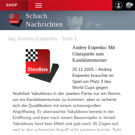
SHOP
TOGGLE
NAVIGATION
Schach
Nachrichten
tag: Andrey Esipenko - Seite 1
Andrey Esipenko: Mit
Glanzpartie zum
Kandidatenturnier
25.11.2025 – Andrey
Esipenko brauchte im
Spiel um Platz 3 des
World Cups gegen
Nodirbek Yakubboev in der zweiten Partie nur ein Remis,
um ins Kandidatenturnier zu kommen, aber er sicherte
sich die Qualifikation mit einem schwungvollen
Angriffssieg. Er überraschte Yakubboev bereits in der
Eröffnung und kam nach einem Bauernopfer in Vorteil.
Yakubboev fand kein Mittel und gab nach 26 Zügen auf,
weil er den schwarzen Angriff nicht parieren konnte. Sehr