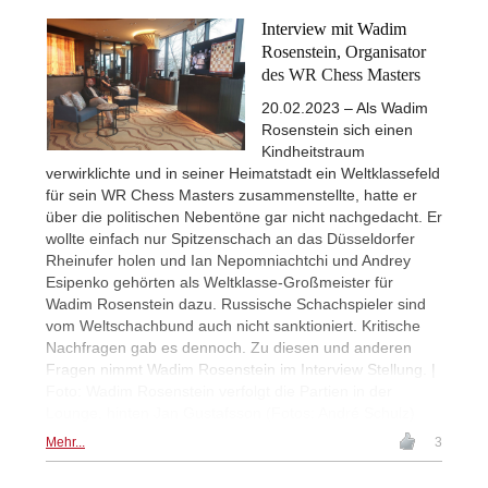
Interview mit Wadim
Rosenstein, Organisator
des WR Chess Masters
20.02.2023 – Als Wadim
Rosenstein sich einen
Kindheitstraum
verwirklichte und in seiner Heimatstadt ein Weltklassefeld
für sein WR Chess Masters zusammenstellte, hatte er
über die politischen Nebentöne gar nicht nachgedacht. Er
wollte einfach nur Spitzenschach an das Düsseldorfer
Rheinufer holen und Ian Nepomniachtchi und Andrey
Esipenko gehörten als Weltklasse-Großmeister für
Wadim Rosenstein dazu. Russische Schachspieler sind
vom Weltschachbund auch nicht sanktioniert. Kritische
Nachfragen gab es dennoch. Zu diesen und anderen
Fragen nimmt Wadim Rosenstein im Interview Stellung. |
Foto: Wadim Rosenstein verfolgt die Partien in der
Lounge, hinten Jan Gustafsson (Fotos: André Schulz)
Mehr...
3