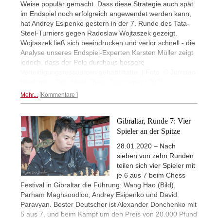
Weise populär gemacht. Dass diese Strategie auch spät
im Endspiel noch erfolgreich angewendet werden kann,
hat Andrey Esipenko gestern in der 7. Runde des Tata-
Steel-Turniers gegen Radoslaw Wojtaszek gezeigt.
Wojtaszek ließ sich beeindrucken und verlor schnell - die
Analyse unseres Endspiel-Experten Karsten Müller zeigt
jedoch, dass der Pole durchaus bessere
Verteidigungsressourcen gehabt hatte. | Foto: © Jurriaan
Hoefsmit – Tata Steel Chess Tournament 2021
Mehr...
Kommentare
Gibraltar, Runde 7: Vier
Spieler an der Spitze
28.01.2020 – Nach
sieben von zehn Runden
teilen sich vier Spieler mit
je 6 aus 7 beim Chess
Festival in Gibraltar die Führung: Wang Hao (Bild),
Parham Maghsoodloo, Andrey Esipenko und David
Paravyan. Bester Deutscher ist Alexander Donchenko mit
5 aus 7, und beim Kampf um den Preis von 20.000 Pfund