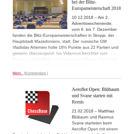
bei der Blitz-
Europameisterschaft 2018
10.12.2018 – Am 2.
Adventswochenende,
vom 6. bis 7. Dezember
fanden die Blitz-Europameisterschaften in Skopje, der
Hauptstadt Mazedoniens, statt. Der russische GM
Vladislav Artemiev holte 18½ Punkte aus 22 Partien und
gewann überzeugend. Iva Videnova berichtet vom
Turnier, schickt Bilder und präsentiert Pleiten, Pech und
Pannen. | Fotos: Patricia Claros Aguilar
Mehr...
Kommentare
Aeroflot Open: Blübaum
und Svane starten mit
Remis
21.02.2018 – Matthias
Blübaum und Rasmus
Svane starteten beim
Aeroflot Open mit einem