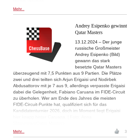
Michal Walusza
Mehr...
Andrey Esipenko gewinnt
Qatar Masters
13.12.2024 – Der junge
russische Großmeister
Andrey Esipenko (Bild)
gewann das stark
besetzte Qatar Masters
überzeugend mit 7,5 Punkten aus 9 Partien. Die Plätze
zwei und drei teilten sich Arjun Erigaisi und Nodirbek
Abdusattorov mit je 7 aus 9, allerdings verpasste Erigaisi
dabei die Gelegenheit, Fabiano Caruana im FIDE-Circuit
zu überholen. Wer am Ende des Jahres die meisten
FIDE-Circuit-Punkte hat, qualifiziert sich für das
Kandidatenturnier 2026, doch im Moment liegt Erigaisi
hier knapp hinter Caruana. | Foto: Anna
Shtourman/Qatar Masters
Mehr...
3