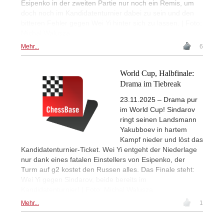
Esipenko in der zweiten Partie nur noch ein Remis, um
doch noch im Kandidatenturnier dabei zu sein und den
bitteren Fehler gegen Wei Yi hinter sich zu lassen. | Foto:
Michal Walusza
Mehr...
6
World Cup, Halbfinale:
Drama im Tiebreak
23.11.2025 – Drama pur
im World Cup! Sindarov
ringt seinen Landsmann
Yakubboev in hartem
Kampf nieder und löst das
Kandidatenturnier-Ticket. Wei Yi entgeht der Niederlage
nur dank eines fatalen Einstellers von Esipenko, der
Turm auf g2 kostet den Russen alles. Das Finale steht:
Wei Yi gegen Sindarov, beide bereits im
Kandidatenturnier! | Foto: Michal Walusza
Mehr...
1