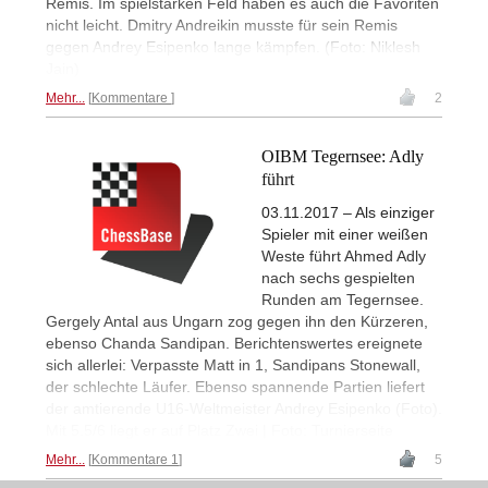
Remis. Im spielstarken Feld haben es auch die Favoriten
nicht leicht. Dmitry Andreikin musste für sein Remis
gegen Andrey Esipenko lange kämpfen. (Foto: Niklesh
Jain)
Mehr...
Kommentare
2
OIBM Tegernsee: Adly
führt
03.11.2017 – Als einziger
Spieler mit einer weißen
Weste führt Ahmed Adly
nach sechs gespielten
Runden am Tegernsee.
Gergely Antal aus Ungarn zog gegen ihn den Kürzeren,
ebenso Chanda Sandipan. Berichtenswertes ereignete
sich allerlei: Verpasste Matt in 1, Sandipans Stonewall,
der schlechte Läufer. Ebenso spannende Partien liefert
der amtierende U16-Weltmeister Andrey Esipenko (Foto).
Mit 5.5/6 liegt er auf Platz Zwei | Foto: Turnierseite
Mehr...
Kommentare 1
5