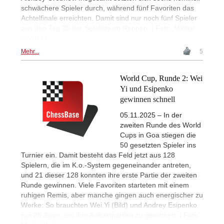
schwächere Spieler durch, während fünf Favoriten das
Achtelfinale erreichten. Damit sind nur noch fünf Spieler
aus den Top 20 der Setzliste im Rennen. | Foto: Michal
Walusza
Mehr...
5
World Cup, Runde 2: Wei
Yi und Esipenko
gewinnen schnell
05.11.2025 – In der
zweiten Runde des World
Cups in Goa stiegen die
50 gesetzten Spieler ins
Turnier ein. Damit besteht das Feld jetzt aus 128
Spielern, die im K.o.-System gegeneinander antreten,
und 21 dieser 128 konnten ihre erste Partie der zweiten
Runde gewinnen. Viele Favoriten starteten mit einem
ruhigen Remis, aber manche gingen auch energischer zu
Werke: So brauchten Wei Yi (Bild) und Andrey Esipenko
nur 26 Züge, um ihre Auftaktpartien zu gewinnen. | Foto: