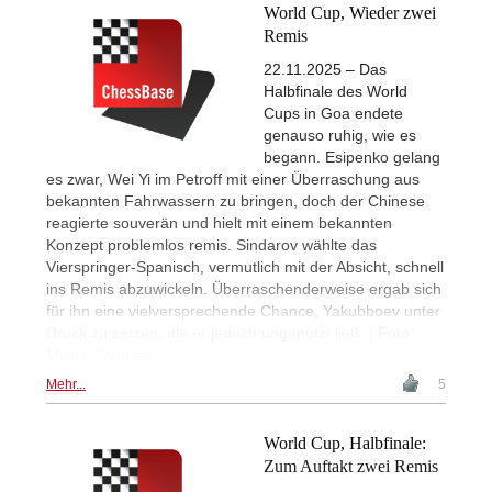
World Cup, Wieder zwei
Remis
22.11.2025 – Das
Halbfinale des World
Cups in Goa endete
genauso ruhig, wie es
begann. Esipenko gelang
es zwar, Wei Yi im Petroff mit einer Überraschung aus
bekannten Fahrwassern zu bringen, doch der Chinese
reagierte souverän und hielt mit einem bekannten
Konzept problemlos remis. Sindarov wählte das
Vierspringer-Spanisch, vermutlich mit der Absicht, schnell
ins Remis abzuwickeln. Überraschenderweise ergab sich
für ihn eine vielversprechende Chance, Yakubboev unter
Druck zu setzen, die er jedoch ungenutzt ließ. | Foto:
Michal Walusza
Mehr...
5
World Cup, Halbfinale:
Zum Auftakt zwei Remis