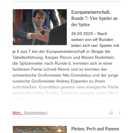
Europameisterschaft,
Runde 7: Vier Spieler an
der Spitze
26.03.2019 – Nach
sieben von elf Runden
teilen sich vier Spieler mit
je 6 aus 7 bei der Europameisterschaft in Skopje die
Tabellenführung. Kacper Piorun und Maxim Rodshtein,
die Spitzenreiter nach Runde 6, trennten sich in einer
farblosen Partie schnell Remis und so konnten der
schwedische Großmeister Nils Grandelius und der junge
russische Großmeister Andrey Esipenko zu ihnen
aufschließen. Grandelius gewann eine energische Partie
gegen Alexander Predke, Esipenko gewann gegen Boris
Gelfand. | Foto: Nils Grandelius © Macauley Peterson
(Archiv)
Mehr...
Kommentare
1
Pleiten, Pech und Pannen