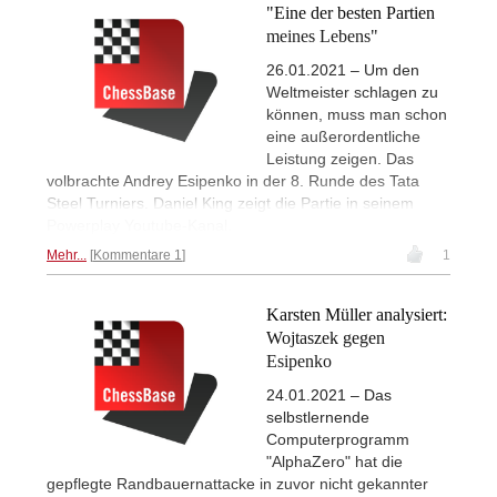
"Eine der besten Partien
meines Lebens"
26.01.2021 – Um den
Weltmeister schlagen zu
können, muss man schon
eine außerordentliche
Leistung zeigen. Das
volbrachte Andrey Esipenko in der 8. Runde des Tata
Steel Turniers. Daniel King zeigt die Partie in seinem
Powerplay Youtube-Kanal.
Mehr...
Kommentare 1
1
Karsten Müller analysiert:
Wojtaszek gegen
Esipenko
24.01.2021 – Das
selbstlernende
Computerprogramm
"AlphaZero" hat die
gepflegte Randbauernattacke in zuvor nicht gekannter