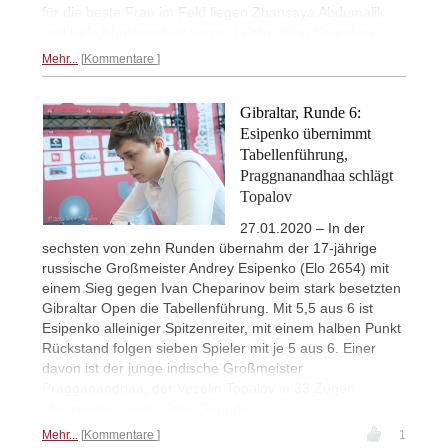
für die beste Frau im Feld liegen Zhansaya Abdumalik
und Bela Khotenashvili vorne. | Foto: John Saunders
Mehr...
Kommentare
Gibraltar, Runde 6:
Esipenko übernimmt
Tabellenführung,
Praggnanandhaa schlägt
Topalov
27.01.2020 – In der
sechsten von zehn Runden übernahm der 17-jährige
russische Großmeister Andrey Esipenko (Elo 2654) mit
einem Sieg gegen Ivan Cheparinov beim stark besetzten
Gibraltar Open die Tabellenführung. Mit 5,5 aus 6 ist
Esipenko alleiniger Spitzenreiter, mit einem halben Punkt
Rückstand folgen sieben Spieler mit je 5 aus 6. Einer
davon ist der junge indische Großmeister
Pragganandhaa, der Veselin Topalov in 33 Zügen
überrannte. | Foto: John Saunders
Mehr...
Kommentare
1