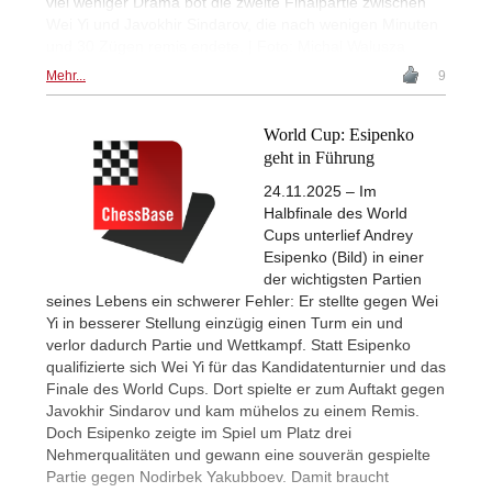
viel weniger Drama bot die zweite Finalpartie zwischen
Wei Yi und Javokhir Sindarov, die nach wenigen Minuten
und 30 Zügen remis endete. | Foto: Michal Walusza
Mehr...
9
World Cup: Esipenko
geht in Führung
24.11.2025 – Im
Halbfinale des World
Cups unterlief Andrey
Esipenko (Bild) in einer
der wichtigsten Partien
seines Lebens ein schwerer Fehler: Er stellte gegen Wei
Yi in besserer Stellung einzügig einen Turm ein und
verlor dadurch Partie und Wettkampf. Statt Esipenko
qualifizierte sich Wei Yi für das Kandidatenturnier und das
Finale des World Cups. Dort spielte er zum Auftakt gegen
Javokhir Sindarov und kam mühelos zu einem Remis.
Doch Esipenko zeigte im Spiel um Platz drei
Nehmerqualitäten und gewann eine souverän gespielte
Partie gegen Nodirbek Yakubboev. Damit braucht