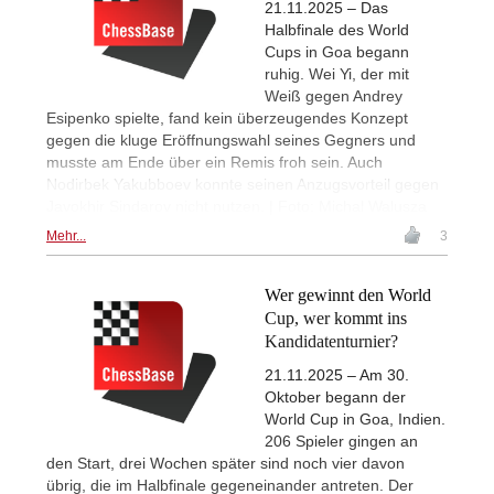
21.11.2025 – Das
Halbfinale des World
Cups in Goa begann
ruhig. Wei Yi, der mit
Weiß gegen Andrey
Esipenko spielte, fand kein überzeugendes Konzept
gegen die kluge Eröffnungswahl seines Gegners und
musste am Ende über ein Remis froh sein. Auch
Nodirbek Yakubboev konnte seinen Anzugsvorteil gegen
Javokhir Sindarov nicht nutzen. | Foto: Michal Walusza
Mehr...
3
Wer gewinnt den World
Cup, wer kommt ins
Kandidatenturnier?
21.11.2025 – Am 30.
Oktober begann der
World Cup in Goa, Indien.
206 Spieler gingen an
den Start, drei Wochen später sind noch vier davon
übrig, die im Halbfinale gegeneinander antreten. Der