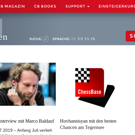
CB MAGAZIN
CB BOOKS
SUPPORT
EINSTEIGERKUR
en
S
SUCHE:
SPRACHE:
DE
EN
ES
FR
Interview mit Marco Baldauf
Hovhannisyan mit den besten
Chancen am Tegernsee
7.2019 – Anfang Juli verlieh