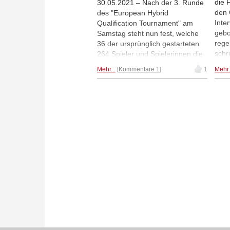
die 
30.05.2021 – Nach der 3. Runde
den 
des "European Hybrid
Inte
Qualification Tournament" am
gebo
Samstag steht nun fest, welche
rege
36 der ursprünglich gestarteten
schr
264 Spieler und Spielerinnen die
gewo
Teilnahmeberechtigung für den
Mehr...
Kommentare 1
1
Mehr.
Alex
World Cup erlangt haben, der im
Scha
Juli in Sotschi beginnen soll. Vor
waru
der Runde hatten noch fünf
Foto
deutsche Spieler Hoffnung
gehabt, dieses Ziel zu erreichen,
doch tatsächlich geschafft haben
es letztlich nur zwei: Rasmus
Svane (auf dem Bild in der Mitte)
und Arik Braun (2. v. r.).
Ausgeschieden sind dagegen mit
Matthias Blübaum und Alexander
Donchenko die beiden
elostärksten deutschen Spieler
und auch Dmitrij Kollars ist in
Sotschi nicht dabei. |
Fotomontage: Deutscher