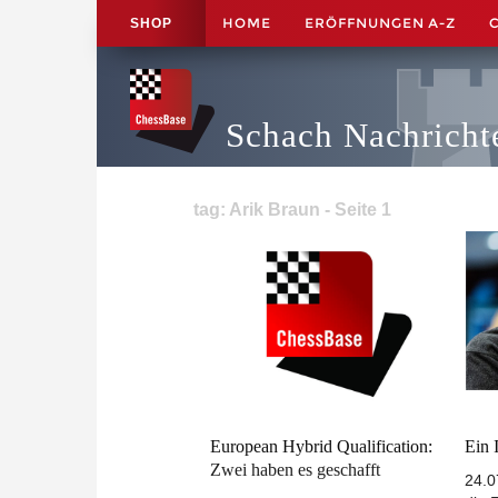
HOME
ERÖFFNUNGEN A-Z
SHOP
Schach Nachricht
tag: Arik Braun - Seite 1
European Hybrid Qualification:
Ein 
Zwei haben es geschafft
24.0