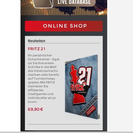
ONLINE SHOP
Neuheiten
FRITZ 21
Ihr persönlicher
Schachtrainer - Egal,
ob Sie Ihre ersten
Schritte in die Welt
des Vereinsschachs
machen oder bereits
auf Turnierniveau
spielen: Mit FRITZ
trainieren Sie
effizienter,
intelligenter und
individueller als je
zuvor.
69,90 €