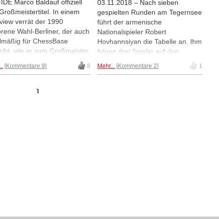
FIDE Marco Baldauf offiziell
03.11.2018 – Nach sieben
Großmeistertitel. In einem
gespielten Runden am Tegernsee
rview verrät der 1990
führt der armenische
rene Wahl-Berliner, der auch
Nationalspieler Robert
lmäßig für ChessBase
Hovhannsiyan die Tabelle an. Ihm
eibt, wie er zum Großmeister
folgen drei Spieler auf den
rden ist, welche Rolle
Fersen, darunter auch der
..
Kommentare 9
8
Mehr...
Kommentare 2
1
ander Khalifman in seiner
Openspezialist Igor Kovalenko
chkarriere gespielt hat und
aus Lettland (Foto). Ein Bericht
m er gerne Schach spielt. |
über Taktik im Endspiel, falsche
1
: Pascal Simon
Remisreklamationen, übersehene
Pattstellungen und kuriose
Eröffnungszüge.