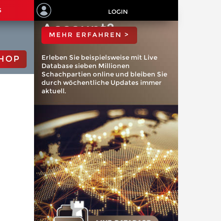
ChessBase
S
LOGIN
Account?
MEHR ERFAHREN >
Erleben Sie beispielsweise mit Live
HOP
Database sieben Millionen
Schachpartien online und bleiben Sie
durch wöchentliche Updates immer
aktuell.