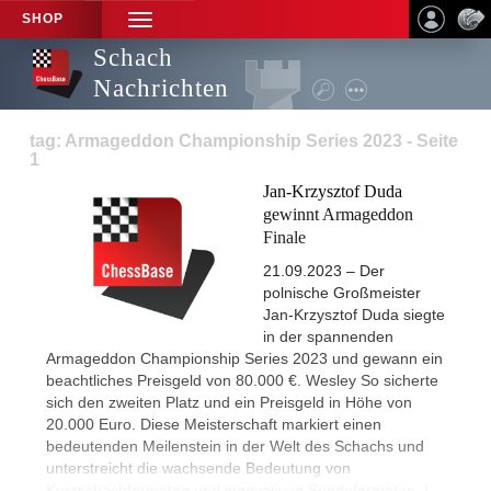
SHOP
TOGGLE
NAVIGATION
Schach
Nachrichten
tag: Armageddon Championship Series 2023 - Seite
1
Jan-Krzysztof Duda
gewinnt Armageddon
Finale
21.09.2023 – Der
polnische Großmeister
Jan-Krzysztof Duda siegte
in der spannenden
Armageddon Championship Series 2023 und gewann ein
beachtliches Preisgeld von 80.000 €. Wesley So sicherte
sich den zweiten Platz und ein Preisgeld in Höhe von
20.000 Euro. Diese Meisterschaft markiert einen
bedeutenden Meilenstein in der Welt des Schachs und
unterstreicht die wachsende Bedeutung von
Kurzschachformaten und innovativen Sendeformaten. |