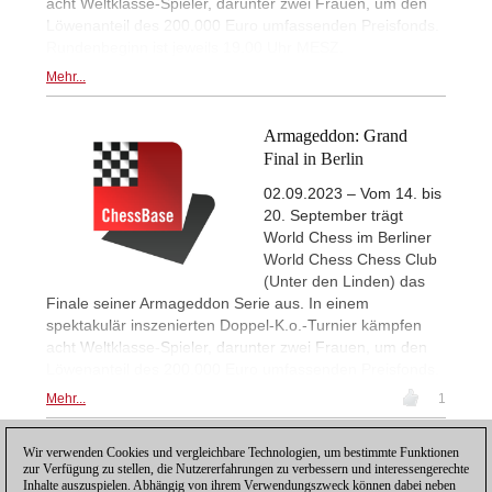
acht Weltklasse-Spieler, darunter zwei Frauen, um den
Löwenanteil des 200.000 Euro umfassenden Preisfonds.
Rundenbeginn ist jeweils 19.00 Uhr MESZ.
Mehr...
Armageddon: Grand
Final in Berlin
02.09.2023 – Vom 14. bis
20. September trägt
World Chess im Berliner
World Chess Chess Club
(Unter den Linden) das
Finale seiner Armageddon Serie aus. In einem
spektakulär inszenierten Doppel-K.o.-Turnier kämpfen
acht Weltklasse-Spieler, darunter zwei Frauen, um den
Löwenanteil des 200.000 Euro umfassenden Preisfonds.
Mehr...
1
Wir verwenden Cookies und vergleichbare Technologien, um bestimmte Funktionen
1
zur Verfügung zu stellen, die Nutzererfahrungen zu verbessern und interessengerechte
Inhalte auszuspielen. Abhängig von ihrem Verwendungszweck können dabei neben