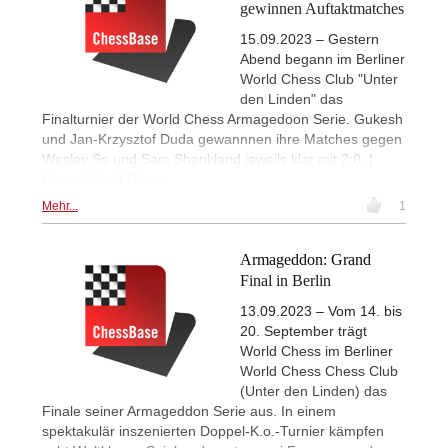
gewinnen Auftaktmatches
15.09.2023 – Gestern
Abend begann im Berliner
World Chess Club "Unter
den Linden" das
Finalturnier der World Chess Armagedoon Serie. Gukesh
und Jan-Krzysztof Duda gewannnen ihre Matches gegen
Wesley So und Sam Shankland jeweils klar mit 2:0. |
Fotos: World Chess
Mehr...
1
Armageddon: Grand
Final in Berlin
13.09.2023 – Vom 14. bis
20. September trägt
World Chess im Berliner
World Chess Chess Club
(Unter den Linden) das
Finale seiner Armageddon Serie aus. In einem
spektakulär inszenierten Doppel-K.o.-Turnier kämpfen