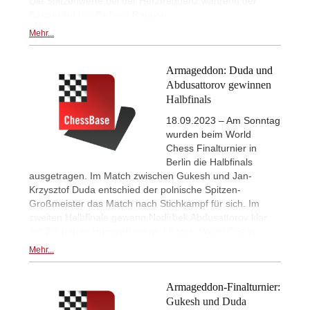
Die Spitzenwerte bei der Herzfrequenz während der
Partien lieferte Richard Rapport.
Mehr...
Armageddon: Duda und
Abdusattorov gewinnen
Halbfinals
18.09.2023 – Am Sonntag
wurden beim World
Chess Finalturnier in
Berlin die Halbfinals
ausgetragen. Im Match zwischen Gukesh und Jan-
Krzysztof Duda entschied der polnische Spitzen-
Großmeister das Match nach Stichkampf für sich. Im
zweiten Halbfinale gewann Nodirbek Abdusattorov klar
mit 2:0 gegen Humpy Koneru. | Fotos: World Chess
Mehr...
Armageddon-Finalturnier:
Gukesh und Duda