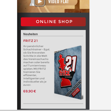
ONLINE SHOP
Neuheiten
FRITZ 21
Ihr persönlicher
Schachtrainer - Egal,
ob Sie Ihre ersten
Schritte in die Welt
des Vereinsschachs
machen oder bereits
auf Turnierniveau
spielen: Mit FRITZ
trainieren Sie
effizienter,
intelligenter und
individueller als je
zuvor.
69,90 €