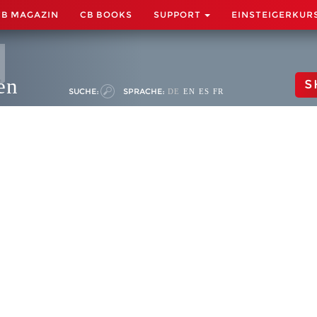
CB MAGAZIN
CB BOOKS
SUPPORT
EINSTEIGERKUR
en
S
SUCHE:
SPRACHE:
DE
EN
ES
FR