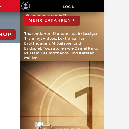
ChessBase
S
LOGIN
Account?
MEHR ERFAHREN >
Tausende von Stunden hochklassiger
HOP
TrainingsVideos. Lektionen für
Eröffnungen, Mittelspiel und
Endspiel. Topautoren wie Daniel King,
Rustam Kasimdzhanov und Karsten
Müller.