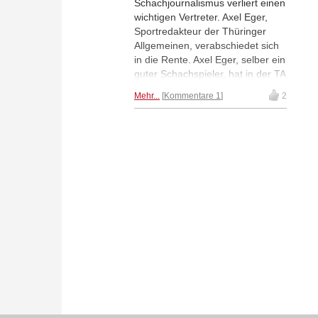
Schachjournalismus verliert einen
wichtigen Vertreter. Axel Eger,
Sportredakteur der Thüringer
Allgemeinen, verabschiedet sich
in die Rente. Axel Eger, selber ein
guter Schachspieler, hat in der TA
unzählige Artikel über das
Mehr...
Kommentare 1
2
Schachgeschehen veröffentlicht.
Seine zweite Leidenschaft gilt
dem Laufsport. | Foto:
Schachbund