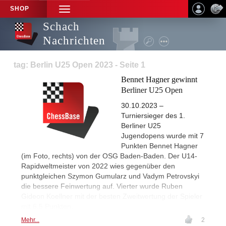
SHOP
TOGGLE
NAVIGATION
Schach
Nachrichten
tag: Berlin U25 Open 2023 - Seite 1
Bennet Hagner gewinnt
Berliner U25 Open
30.10.2023 –
Turniersieger des 1.
Berliner U25
Jugendopens wurde mit 7
Punkten Bennet Hagner
(im Foto, rechts) von der OSG Baden-Baden. Der U14-
Rapidweltmeister von 2022 wies gegenüber den
punktgleichen Szymon Gumularz und Vadym Petrovskyi
die bessere Feinwertung auf. Vierter wurde Ruben
Gideon Koellner mit der besten Zweitwertung der Spieler
mit 6,5 Punkten.
Mehr...
2