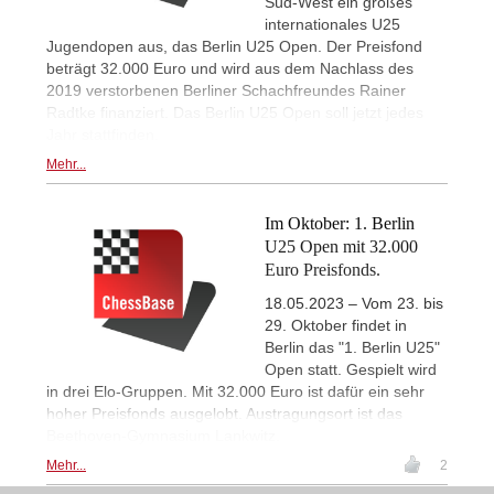
Süd-West ein großes
internationales U25
Jugendopen aus, das Berlin U25 Open. Der Preisfond
beträgt 32.000 Euro und wird aus dem Nachlass des
2019 verstorbenen Berliner Schachfreundes Rainer
Radtke finanziert. Das Berlin U25 Open soll jetzt jedes
Jahr stattfinden.
Mehr...
Im Oktober: 1. Berlin
U25 Open mit 32.000
Euro Preisfonds.
18.05.2023 – Vom 23. bis
29. Oktober findet in
Berlin das "1. Berlin U25"
Open statt. Gespielt wird
in drei Elo-Gruppen. Mit 32.000 Euro ist dafür ein sehr
hoher Preisfonds ausgelobt. Austragungsort ist das
Beethoven-Gymnasium Lankwitz.
Mehr...
2