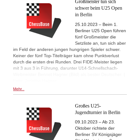
Großmeister tun sich
schwer beim U25 Open
in Berlin
25.10.2023 – Beim 1.
Berliner U25 Open führen
fünf Großmeister die
Setzliste an, tun sich aber
im Feld der anderen jungen hungrigen Spieler schwer.
Keiner der fünf Top-Titelträger kam ohne Punktverlust
durch die ersten drei Runden. Drei FIDE-Meister liegen
mit 3 aus 3 in Führung, darunter U14-Schnellschach-
Weltmeister Bennet Hagner (Bild) als bester Deutscher. |
Foto: Jorinthe Hagner
Mehr...
Großes U25-
Jugendturnier in Berlin
09.10.2023 – Ab 23.
Oktober richtete der
Berliner SV Königsjäger