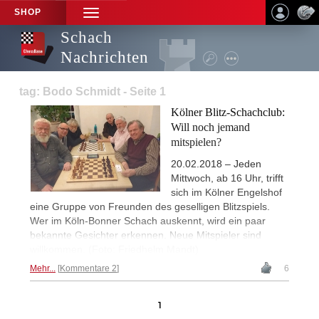
SHOP
TOGGLE
NAVIGATION
Schach
Nachrichten
tag: Bodo Schmidt - Seite 1
Kölner Blitz-Schachclub:
Will noch jemand
mitspielen?
20.02.2018 – Jeden
Mittwoch, ab 16 Uhr, trifft
sich im Kölner Engelshof
eine Gruppe von Freunden des geselligen Blitzspiels.
Wer im Köln-Bonner Schach auskennt, wird ein paar
bekannte Gesichter erkennen. Neue Mitspieler sind
willkommen. (Foto: Friedhelm Mandt)
Mehr...
Kommentare 2
6
1