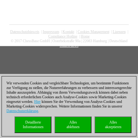
Datenschutzhinweis
|
Impressum
|
Kontakt
|
Cookies Management
|
Lizenzen
|
Compliance Hotline
|
Home
© 2017 ChessBase GmbH | Osterbekstraße 90a | 22083 Hamburg | Deutschland
coldest news
Wir verwenden Cookies und vergleichbare Technologien, um bestimmte Funktionen
zur Verfügung zu stellen, die Nutzererfahrungen zu verbessern und interessengerechte
Inhalte auszuspielen. Abhängig von ihrem Verwendungszweck können dabei neben
technisch erforderlichen Cookies auch Analyse-Cookies sowie Marketing-Cookies
eingesetzt werden.
Hier
können Sie der Verwendung von Analyse-Cookies und
Marketing-Cookies widersprechen. Weitere Informationen finden Sie in unserer
Datenschutzerklärung
.
Detaillierte
Alles
Alles
Informationen
ablehnen
akzeptieren