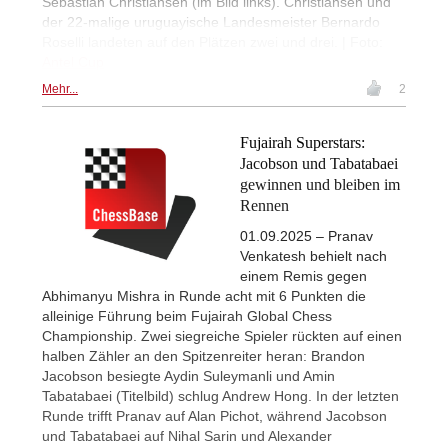
Sebastian Christiansen (im Bild links). Christiansen und
der 22-malige uruguayische Landesmeister Bernardo
Roselli landeten auf den Plätzen zwei und drei. | Foto:
Antel Cup
Mehr...
2
Fujairah Superstars:
Jacobson und Tabatabaei
gewinnen und bleiben im
Rennen
01.09.2025 – Pranav
Venkatesh behielt nach
einem Remis gegen
Abhimanyu Mishra in Runde acht mit 6 Punkten die
alleinige Führung beim Fujairah Global Chess
Championship. Zwei siegreiche Spieler rückten auf einen
halben Zähler an den Spitzenreiter heran: Brandon
Jacobson besiegte Aydin Suleymanli und Amin
Tabatabaei (Titelbild) schlug Andrew Hong. In der letzten
Runde trifft Pranav auf Alan Pichot, während Jacobson
und Tabatabaei auf Nihal Sarin und Alexander