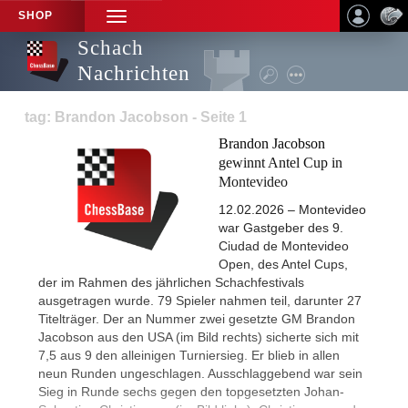
SHOP
TOGGLE
NAVIGATION
Schach
Nachrichten
tag: Brandon Jacobson - Seite 1
Brandon Jacobson
gewinnt Antel Cup in
Montevideo
12.02.2026 – Montevideo
war Gastgeber des 9.
Ciudad de Montevideo
Open, des Antel Cups,
der im Rahmen des jährlichen Schachfestivals
ausgetragen wurde. 79 Spieler nahmen teil, darunter 27
Titelträger. Der an Nummer zwei gesetzte GM Brandon
Jacobson aus den USA (im Bild rechts) sicherte sich mit
7,5 aus 9 den alleinigen Turniersieg. Er blieb in allen
neun Runden ungeschlagen. Ausschlaggebend war sein
Sieg in Runde sechs gegen den topgesetzten Johan-