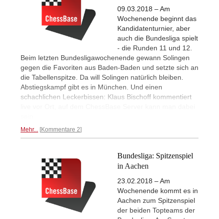
09.03.2018 – Am
Wochenende beginnt das
Kandidatenturnier, aber
auch die Bundesliga spielt
- die Runden 11 und 12.
Beim letzten Bundesligawochenende gewann Solingen
gegen die Favoriten aus Baden-Baden und setzte sich an
die Tabellenspitze. Da will Solingen natürlich bleiben.
Abstiegskampf gibt es in München. Und einen
schachlichen Leckerbissen: Klaus Bischoff kommentiert
live vor Ort, auf dem ChessBase Server kann man dabei
sein.
Mehr...
Kommentare 2
Bundesliga: Spitzenspiel
in Aachen
23.02.2018 – Am
Wochenende kommt es in
Aachen zum Spitzenspiel
der beiden Topteams der