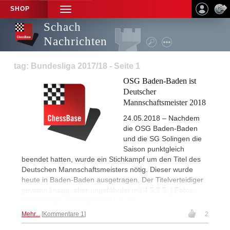
SHOP
TOGGLE
NAVIGATION
Schach
Nachrichten
tag: Bundesliga 2017/18 - Seite 1
OSG Baden-Baden ist
Deutscher
Mannschaftsmeister 2018
24.05.2018 – Nachdem
die OSG Baden-Baden
und die SG Solingen die
Saison punktgleich
beendet hatten, wurde ein Stichkampf um den Titel des
Deutschen Mannschaftsmeisters nötig. Dieser wurde
heute in Baden-Baden ausgetragen. Der Titelverteidiger
gewann knapp, aber ungefährdet mit 4,5:3,5. | Fotos:
Guido Giotta,
schachbundesliga.de
Mehr...
Kommentare 1
2