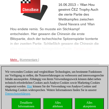
16.06.2013 – Yifan Hou
gewinnt ČEZ Trophy Auch
die vierte Partie des
Wettkampfes zwischen
David Navara und Yifan
Hou endete remis. So musste ein Stichkampf
entscheiden. Hier gewann die Chinesin die erste
Blitzpartie, doch der tschechische Spitzenspieler konterte
in der zweiten Partie. Schließlich gewann die Chinesin die
alles entscheidende Armageddon-Partie.
Partien und
Impressionen...
Mehr...
Kommentare
Wir verwenden Cookies und vergleichbare Technologien, um bestimmte Funktionen
1
zur Verfügung zu stellen, die Nutzererfahrungen zu verbessern und interessengerechte
Inhalte auszuspielen. Abhängig von ihrem Verwendungszweck können dabei neben
technisch erforderlichen Cookies auch Analyse-Cookies sowie Marketing-Cookies
eingesetzt werden.
Hier
können Sie der Verwendung von Analyse-Cookies und
Marketing-Cookies widersprechen. Weitere Informationen finden Sie in unserer
Datenschutzerklärung
.
Datenschutzhinweis
|
Impressum
|
Kontakt
|
Cookies Management
|
Lizenzen
|
Detaillierte
Alles
Alles
Compliance Hotline
|
Home
Informationen
ablehnen
akzeptieren