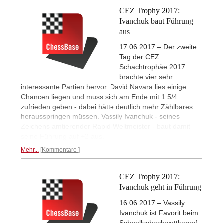
CEZ Trophy 2017:
Ivanchuk baut Führung
aus
17.06.2017 – Der zweite
Tag der CEZ
Schachtrophäe 2017
brachte vier sehr
interessante Partien hervor. David Navara lies einige
Chancen liegen und muss sich am Ende mit 1.5/4
zufrieden geben - dabei hätte deutlich mehr Zählbares
herausspringen müssen. Vassily Ivanchuk - seines
Zeichens amtierender Rapid-Weltmeister - baut damit
seine Führung auf +2 aus.
Mehr...
Kommentare
CEZ Trophy 2017:
Ivanchuk geht in Führung
16.06.2017 – Vassily
Ivanchuk ist Favorit beim
Schnellschachwettkampf