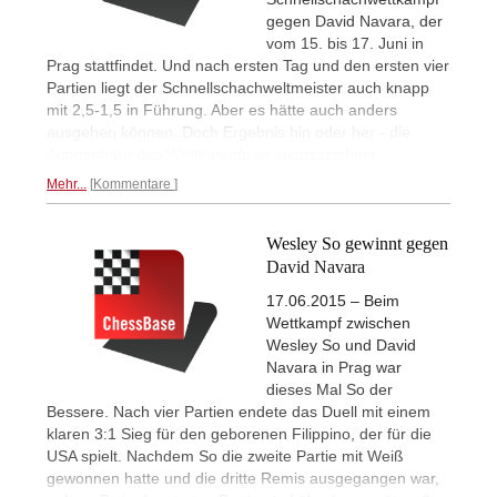
gegen David Navara, der
vom 15. bis 17. Juni in
Prag stattfindet. Und nach ersten Tag und den ersten vier
Partien liegt der Schnellschachweltmeister auch knapp
mit 2,5-1,5 in Führung. Aber es hätte auch anders
ausgehen können. Doch Ergebnis hin oder her - die
Atmosphäre des Wettkampfs ist ausgezeichnet.
Mehr...
Kommentare
Wesley So gewinnt gegen
David Navara
17.06.2015 – Beim
Wettkampf zwischen
Wesley So und David
Navara in Prag war
dieses Mal So der
Bessere. Nach vier Partien endete das Duell mit einem
klaren 3:1 Sieg für den geborenen Filippino, der für die
USA spielt. Nachdem So die zweite Partie mit Weiß
gewonnen hatte und die dritte Remis ausgegangen war,