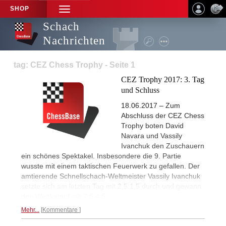
SHOP
TOGGLE
NAVIGATION
Schach
Nachrichten
tag: CEZ Chess Trophy - Seite 1
CEZ Trophy 2017: 3. Tag
und Schluss
18.06.2017 – Zum
Abschluss der CEZ Chess
Trophy boten David
Navara und Vassily
Ivanchuk den Zuschauern
ein schönes Spektakel. Insbesondere die 9. Partie
wusste mit einem taktischen Feuerwerk zu gefallen. Der
amtierende Schnellschach-Weltmeister Vassily Ivanchuk
setzte sich am letzten Tag mit 2,5:1,5 durch und gewann
den Wettkampf mit 7,5:4,5.
Mehr...
Kommentare