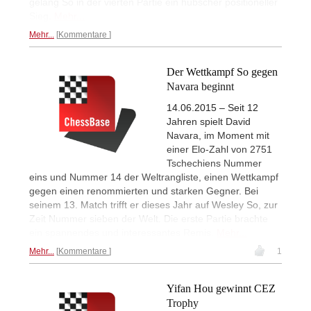
gelang So in der vierten Partie ein hübscher positioneller
Sieg.
Mehr...
Mehr...
Kommentare
Der Wettkampf So gegen
Navara beginnt
14.06.2015 – Seit 12
Jahren spielt David
Navara, im Moment mit
einer Elo-Zahl von 2751
Tschechiens Nummer
eins und Nummer 14 der Weltrangliste, einen Wettkampf
gegen einen renommierten und starken Gegner. Bei
seinem 13. Match trifft er dieses Jahr auf Wesley So, zur
Zeit Nummer sieben der Welt. Die erste Partie brachte
ein spannendes und interessantes Remis.
Mehr...
Mehr...
Kommentare
1
Yifan Hou gewinnt CEZ
Trophy