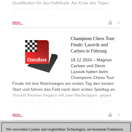
Qualifikation für das Halbfinale. Am Ende des Tages
erhielten die Spieler einige besondere Geschenke |
Fotos: chess.com/ Maria Emelianova
Mehr...
2
Champions Chess Tour
Finale: Lazavik und
Carlsen in Führung
18.12.2024 – Magnus
Carlsen und Denis
Lazavik hatten beim
Champions Chess Tour
Finale mit drei Matchsiegen am ersten Tag den besten
Start und führen das Feld nach dem ersten Spieltag an.
Vincent Keymer begann mit zwei Niederlagen, gegen
diese beiden Gegner, und gewann dann gegen Levon
Aronian. | Fotos: Chess.com/ Maria Emelianova
Mehr...
2
Wir verwenden Cookies und vergleichbare Technologien, um bestimmte Funktionen
1