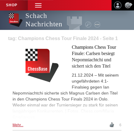
SHOP
TOGGLE
NAVIGATION
Schach
Nachrichten
tag: Champions Chess Tour Finale 2024 - Seite 1
Champions Chess Tour
Finale: Carlsen besiegt
Nepomniachtchi und
sichert sich den Titel
21.12.2024 – Mit seinem
ungefährdeten 4:1-
Finalsieg gegen Ian
Nepomniachtchi sicherte sich Magnus Carlsen den Titel
in den Champions Chess Tour Finals 2024 in Oslo.
Wieder einmal war der Turniersieger zu stark für seinen
langjährigen Konkurrenten. | Fotos: Chess.com/Maria
Emelianova
Mehr...
6