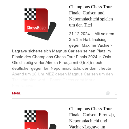
Champions Chess Tour
Finale: Carlsen und
Nepomniachtchi spielen
um den Titel
21.12.2024 – Mit seinem
3,5:1,5-Halbfinalsieg
gegen Maxime Vachier-
Lagrave sicherte sich Magnus Carlsen seinen Platz im
Finale des Champions Chess Tour Finals 2024 in Oslo.
Gleichzeitig verlor Alireza Firouja mit 0,5:3,5 noch
deutlicher gegen Ian Nepomniachtchi, der damit heute
Abend um 18 Uhr MEZ gegen Magnus Carlsen um den
Titel kämpfen wird. | Fotos: Chess.com/ Maria
Emelianova
Mehr...
1
Champions Chess Tour
Finale: Carlsen, Firouzja,
Nepomniachtchi und
Vachier-Lagrave im