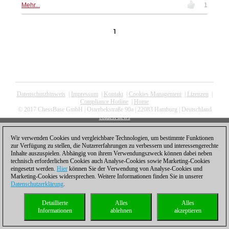
Mehr...
1
1
Datenschutzhinweis
|
Impressum
|
Kontakt
|
Cookies Management
|
Lizenzen
|
Compliance Hotline
|
Home
© 2017 ChessBase GmbH | Osterbekstraße 90a | 22083 Hamburg | Deutschland
coldest news
Wir verwenden Cookies und vergleichbare Technologien, um bestimmte Funktionen
zur Verfügung zu stellen, die Nutzererfahrungen zu verbessern und interessengerechte
Inhalte auszuspielen. Abhängig von ihrem Verwendungszweck können dabei neben
technisch erforderlichen Cookies auch Analyse-Cookies sowie Marketing-Cookies
eingesetzt werden.
Hier
können Sie der Verwendung von Analyse-Cookies und
Marketing-Cookies widersprechen. Weitere Informationen finden Sie in unserer
Datenschutzerklärung
.
Detaillierte
Alles
Alles
Informationen
ablehnen
akzeptieren