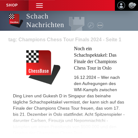
SHOP
TOGGLE
NAVIGATION
Schach
Nachrichten
tag: Champions Chess Tour Finals 2024 - Seite 1
Noch ein
Schachspektakel: Das
Finale der Champions
Chess Tour in Oslo
16.12.2024 – Wer nach
den Aufregungen des
WM-Kampfs zwischen
Ding Liren und Gukesh D in Singapur das beinahe
tägliche Schachspektakel vermisst, der kann sich auf das
Finale der Champions Chess Tour freuen, das vom 17.
bis 21. Dezember in Oslo stattfindet. Acht Spitzenspieler -
darunter Carlsen, Firouzja und Nepomniachtchi -
kämpfen um einen Preisfonds von $500.000 und den
Gewinn der Champions Chess Tour.