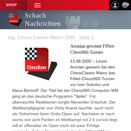
SHOP
TOGGLE
NAVIGATION
Schach
Nachrichten
tag: Chess Classic Mainz 2005 - Seite 1
Aronian gewinnt FINet-
Chess960-Turnier
13.08.2005 – Levon
Aronian gewann bei den
ChessClassic Mainz das
FiNet-Chess960-Turnier
vor Ivan Sokolov und
Klaus Bischoff. Der Titel bei der Chess960 Computer-WM
ging an das deutsche Programm "Spike". Für
überraschte Reaktionen sorgte Alexander Grischuk. Der
Wettkampfgegner von Vishy Anand tauchte auch noch
als Teilnehmer beim Ordix-Open auf. Nachdem er nach
sechs von acht Partien im Wettkampf mit 2:4 zurück liegt,
will er offenabar im Open noch ein paar Erfolge