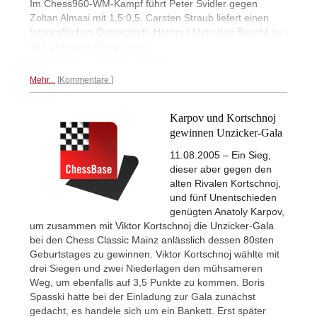
Im Chess960-WM-Kampf führt Peter Svidler gegen
Zoltan Almasi mit 1,5:0,5. Carsten Straub liefert einen
fotografischen Querschnitt, Hartmut Metz den Bericht zu
den gestrigen Ereignissen.
Weltelite in Mainz...
Turnierseite...
Mehr...
Kommentare
Karpov und Kortschnoj
gewinnen Unzicker-Gala
11.08.2005 – Ein Sieg,
dieser aber gegen den
alten Rivalen Kortschnoj,
und fünf Unentschieden
genügten Anatoly Karpov,
um zusammen mit Viktor Kortschnoj die Unzicker-Gala
bei den Chess Classic Mainz anlässlich dessen 80sten
Geburtstages zu gewinnen. Viktor Kortschnoj wählte mit
drei Siegen und zwei Niederlagen den mühsameren
Weg, um ebenfalls auf 3,5 Punkte zu kommen. Boris
Spasski hatte bei der Einladung zur Gala zunächst
gedacht, es handele sich um ein Bankett. Erst später