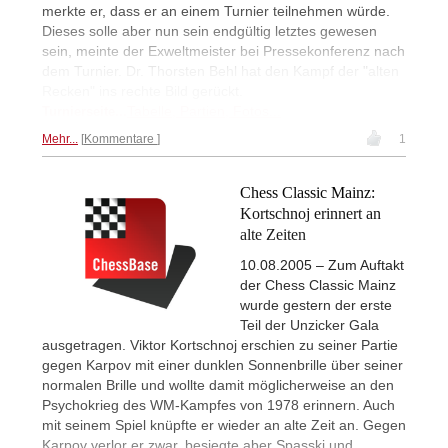
merkte er, dass er an einem Turnier teilnehmen würde.
Dieses solle aber nun sein endgültig letztes gewesen
sein, meinte der Exweltmeister bei Pressekonferenz nach
dem Turnier. Dr. Thorsten Behl hat den Kampf der "alten
Recken" ins rechte Bild gerückt.
Tabelle, Partien, Fotos...
Turnierseite...
Mehr...
Kommentare
1
Chess Classic Mainz:
Kortschnoj erinnert an
alte Zeiten
10.08.2005 – Zum Auftakt
der Chess Classic Mainz
wurde gestern der erste
Teil der Unzicker Gala
ausgetragen. Viktor Kortschnoj erschien zu seiner Partie
gegen Karpov mit einer dunklen Sonnenbrille über seiner
normalen Brille und wollte damit möglicherweise an den
Psychokrieg des WM-Kampfes von 1978 erinnern. Auch
mit seinem Spiel knüpfte er wieder an alte Zeit an. Gegen
Karpov verlor er zwar, besiegte aber Spasski und