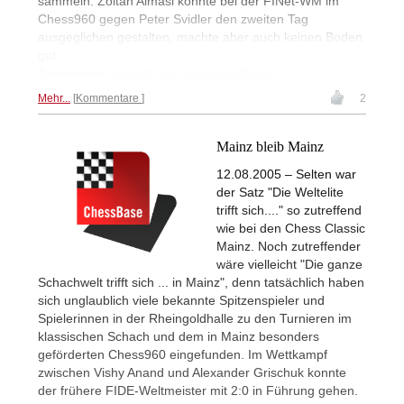
sammeln. Zoltan Almasi konnte bei der FINet-WM im
Chess960 gegen Peter Svidler den zweiten Tag
ausgeglichen gestalten, machte aber auch keinen Boden
gut.
Bericht, etc. und viele Bilder...
Turnierseite...
Mehr...
Kommentare
2
Mainz bleib Mainz
12.08.2005 – Selten war
der Satz "Die Weltelite
trifft sich...." so zutreffend
wie bei den Chess Classic
Mainz. Noch zutreffender
wäre vielleicht "Die ganze
Schachwelt trifft sich ... in Mainz", denn tatsächlich haben
sich unglaublich viele bekannte Spitzenspieler und
Spielerinnen in der Rheingoldhalle zu den Turnieren im
klassischen Schach und dem in Mainz besonders
geförderten Chess960 eingefunden. Im Wettkampf
zwischen Vishy Anand und Alexander Grischuk konnte
der frühere FIDE-Weltmeister mit 2:0 in Führung gehen.