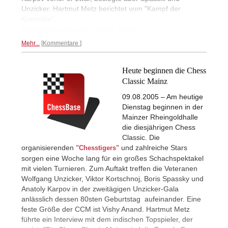
Unzicker. Hartmut Metz berichtet vom "Kampf der
Krokodile".
Bericht, Partien, Tabelle...
Turnierseite...
Mehr...
Kommentare
Heute beginnen die Chess
Classic Mainz
09.08.2005 – Am heutige
Dienstag beginnen in der
Mainzer Rheingoldhalle
die diesjährigen Chess
Classic. Die
organisierenden
und zahlreiche Stars
"Chesstigers"
sorgen eine Woche lang für ein großes Schachspektakel
mit vielen Turnieren. Zum Auftakt treffen die Veteranen
Wolfgang Unzicker, Viktor Kortschnoj, Boris Spassky und
Anatoly Karpov in der zweitägigen Unzicker-Gala
anlässlich dessen 80sten Geburtstag aufeinander. Eine
feste Größe der CCM ist Vishy Anand. Hartmut Metz
führte ein Interview mit dem indischen Topspieler, der