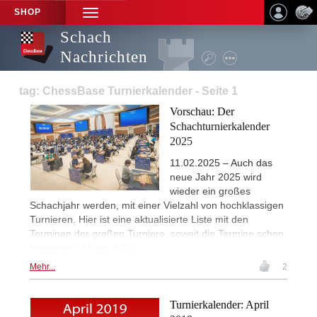
SHOP
TOGGLE
NAVIGATION
Schach
Nachrichten
tag: ChessBase Turnierkalender - Seite 1
Vorschau: Der
Schachturnierkalender
2025
11.02.2025 – Auch das
neue Jahr 2025 wird
wieder ein großes
Schachjahr werden, mit einer Vielzahl von hochklassigen
Turnieren. Hier ist eine aktualisierte Liste mit den
Terminen der großen Turniere, soweit die Termine schon
feststehen. | Foto: FIDE
Mehr...
2
Turnierkalender: April