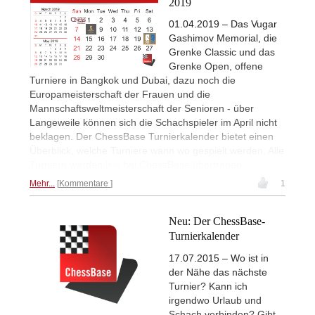
2019
01.04.2019 – Das Vugar
Gashimov Memorial, die
Grenke Classic und das
Grenke Open, offene
Turniere in Bangkok und Dubai, dazu noch die
Europameisterschaft der Frauen und die
Mannschaftsweltmeisterschaft der Senioren - über
Langeweile können sich die Schachspieler im April nicht
beklagen. Der ChessBase Turnierkalender bietet einen
Überblick, welche Turniere wann wo gespielt werden. Alle
Turniere werden
live
bei ChessBase übertragen.
Mehr...
Kommentare
1
Neu: Der ChessBase-
Turnierkalender
17.07.2015 – Wo ist in
der Nähe das nächste
Turnier? Kann ich
irgendwo Urlaub und
Schach verbinden? Gibt