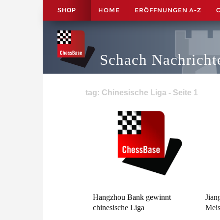
HOME
ERÖFFNUNGEN A-Z
SHOP
Schach Nachricht
tag: Chinesische Liga - Seite 1
Hangzhou Bank gewinnt
Jian
chinesische Liga
Meis