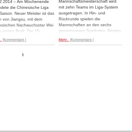
Mannschaftsmeisterschaft wird
12.2014 – Am Wochenende
mit zehn Teams im Liga-System
dete die Chinesische Liga
ausgetragen. In Hin- und
 Saison. Neuer Meister ist das
Rückrunde spielen die
 von Jiangsu, mit dem
Mannschaften an den sechs
esischen Nachwuchsstar Wei
gemeinsamen Spielorten, Ningbo,
m ersten Brett. Der 15-
Shenzhen, Shanghai,
ige holte 15,5 aus 19 und
..
Kommentare
Mehr...
Kommentare
Guangzhou, Hangzhou und
damit einer der besten
Peking insgesamt 18 Runden. Die
ler des Turniers. Gespielt
Julirunde in Shanghai fand dabei
 in China an fünf Brettern,
1
im Rahmen der Expo 2010 statt.
n eins als Frauenbrett
Am vergangenen Wochenende
gelegt.
Tabelle, Bilder,
wurden in Guangzhou die
en...
Runden zehn bis zwölf
ausgetragen. abellenführer ist
weiter unangefochten die
Mannschaft von Shangdong, die
bisher elf Wettkämpfe gewinnen
konnte und einmal remis spielte.
Turnierseite...
Tabell, Partien,
Bilder...