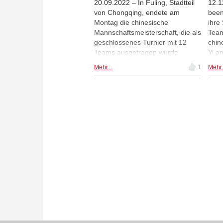
20.09.2022 – In Fuling, Stadtteil
12.
von Chongqing, endete am
been
Montag die chinesische
ihre
Mannschaftsmeisterschaft, die als
Team
geschlossenes Turnier mit 12
chin
Teams ausgetragen wurde.
Yi a
Hangzhou Bank, mit Yifan Hou
Jähr
Mehr...
1
Mehr.
am ersten Frauenbrett, gewann
war 
die Meisterschaft und auch die
Spie
anschließende
wird
Rapidmeisterschaft. | Fotos:
davo
Chinesischer Schachverband
fest
Parti