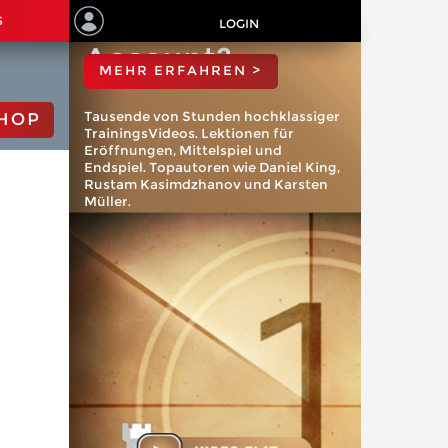
ChessBase
S
LOGIN
Account?
MEHR ERFAHREN >
Tausende von Stunden hochklassiger
HOP
TrainingsVideos. Lektionen für
Eröffnungen, Mittelspiel und
Endspiel. Topautoren wie Daniel King,
Rustam Kasimdzhanov und Karsten
Müller.