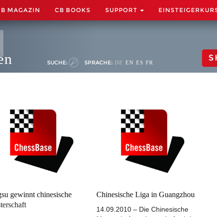
CB MAGAZIN
CB BOOKS
SUPPORT
EINSTEIGERKUR
en
S
SUCHE:
SPRACHE:
DE
EN
ES
FR
gsu gewinnt chinesische
Chinesische Liga in Guangzhou
terschaft
14.09.2010 – Die Chinesische