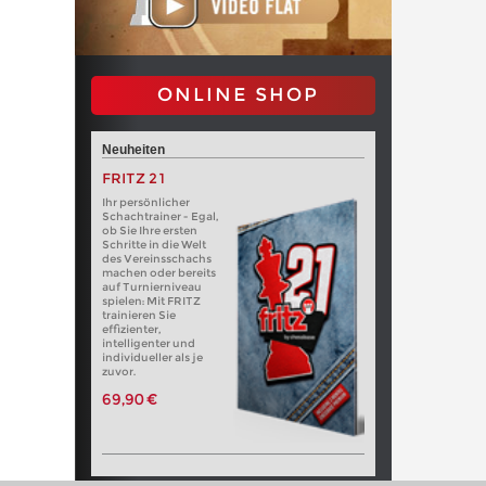
ONLINE SHOP
Neuheiten
FRITZ 21
Ihr persönlicher
Schachtrainer - Egal,
ob Sie Ihre ersten
Schritte in die Welt
des Vereinsschachs
machen oder bereits
auf Turnierniveau
spielen: Mit FRITZ
trainieren Sie
effizienter,
intelligenter und
individueller als je
zuvor.
69,90 €