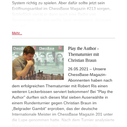
System richtig zu spielen. Aber dafür sollte jetzt sein
Eröffnungsartikel im ChessBase Magazin #213 sorgen,.
Schließlich verrät er darin auch eine Reihe von
Neuerungen, die das weiße Spiel verbessern. Schauen
Sie rein!
Mehr...
Play the Author -
Thematurnier mit
Christian Braun
26.05.2021 – Unsere
ChessBase-Magazin-
Abonnenten haben nach
dem erfolgreichen Thematurnier mit Robert Ris einen
weiteren Leckerbissen serviert bekommen! Bei "Play the
Author" durften sich dieses Mal sieben Auserwählte in
einem Rundenturnier gegen Christian Braun im
„Belgrader Gambit“ erproben, das der deutsche
Internationale Meister im ChessBase Magazin 201 unter
die Lupe genommen hatte. Nach dem Turnier analysierte
Braun zusammen mit den Teilnehmern noch die