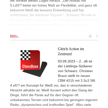
die Vorteile dieses Zuges heraus. „Der Aufbau mit
5.Ld3!? bietet ein hohes Maß an Flexibilität, und ganz oft
bekommt Weiß die bessere Entwicklung und hat
schlichtweg ‚die stärkeren Figuren‘“. Schauen Sie rein in
die neue CBM-Leseprobe – im ChessBase Books-Format
können Sie den kompletten Artikel mit allen Analysen
direkt im Webbrowser genießen.
Mehr...
1
Gleich Action im
Zentrum!
03.09.2023 – 2...d6 ist
der Lieblings-Sizilianer
von Schwarz. Christian
Braun stellt im neuen
CBM #215 mit 3.Sc3 Sf6
4.e5!? ein Konzept für Weiß vor, das in verschiedener
Hinsicht attraktiv ist: Weiß forciert sofort den Gang der
Dinge, führt die Partie auf für den Gegner oft
unbekanntes Terrain und bekommt bei geringem eigenen
Risiko „dynamisches und kraftvolles Spiel“. Allzu viele