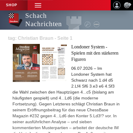
SHOP
TOGGLE
NAVIGATION
Schach
Nachrichten
tag: Christian Braun - Seite 1
Londoner System -
Spielen mit den stärkeren
Figuren
06.07.2026 – Im
Londoner System hat
Schwarz nach 1.d4 d5
2.Lf4 Sf6 3.e3 e6 4.Sf3
die Wahl zwischen den Hauptzügen 4...c5 (bislang am
häufigsten gespielt) und 4...Ld6 (die moderne
Fortsetzung). Gegen Letzteres schlägt Christian Braun in
seinem Eröffnungsbeitrag für das neue ChessBase
Magazin #232 gegen 4...Ld6 den Konter 5.Ld3!? vor. In
seiner ausführlichen Analyse – und sieben
kommentierten Musterpartien – arbeitet der deutsche IM