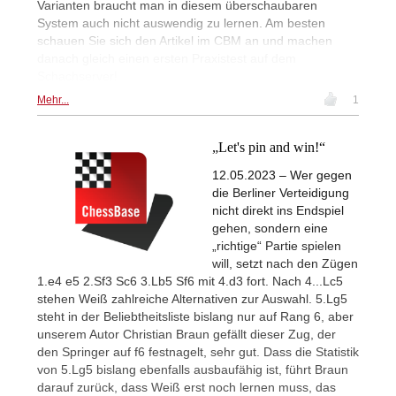
Varianten braucht man in diesem überschaubaren
System auch nicht auswendig zu lernen. Am besten
schauen Sie sich den Artikel im CBM an und machen
danach gleich einen ersten Praxistest auf dem
Schachserver!
Mehr...
1
„Let's pin and win!“
12.05.2023 – Wer gegen
die Berliner Verteidigung
nicht direkt ins Endspiel
gehen, sondern eine
„richtige“ Partie spielen
will, setzt nach den Zügen
1.e4 e5 2.Sf3 Sc6 3.Lb5 Sf6 mit 4.d3 fort. Nach 4...Lc5
stehen Weiß zahlreiche Alternativen zur Auswahl. 5.Lg5
steht in der Beliebtheitsliste bislang nur auf Rang 6, aber
unserem Autor Christian Braun gefällt dieser Zug, der
den Springer auf f6 festnagelt, sehr gut. Dass die Statistik
von 5.Lg5 bislang ebenfalls ausbaufähig ist, führt Braun
darauf zurück, dass Weiß erst noch lernen muss, das