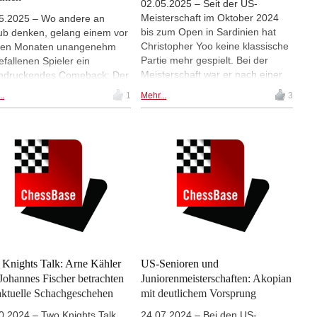
02.05.2025 – Seit der US-
Meisterschaft im Oktober 2024
5.2025 – Wo andere an
bis zum Open in Sardinien hat
ub denken, gelang einem vor
Christopher Yoo keine klassische
igen Monaten unangenehm
Partie mehr gespielt. Bei der
efallenen Spieler ein
Meisterschaft war er nach einer
ndruckendes Comeback: Der
Niederlage gegen Fabiano
merikaner Christopher Yoo
..
1
Mehr...
3
Caruana aus dem Turniersaal
nn das Open auf der
gestürmt und dabei eine
elmeerinsel Sardinien. | Foto:
Kamerafrau angerempelt,
enshot Instagram /
weshalb ihn der US-
sBase India
Schachverband für ein Jahr
sperrte. Doch jetzt scheint es für
Yoo wieder aufwärts zu gehen
und beim Open in Sardinien liegt
er 7 Runden mit 6,5 Punkten
alleine an der Spitze. | Foto:
Screenshot aus einem Interview,
das ChessBase India mit Yoo in
Knights Talk: Arne Kähler
US-Senioren und
Sardinien geführt hat
Johannes Fischer betrachten
Juniorenmeisterschaften: Akopian
aktuelle Schachgeschehen
mit deutlichem Vorsprung
0.2024 – Two Knights Talk,
24.07.2024 – Bei den US-