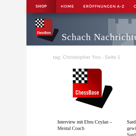
HOME
ERÖFFNUNGEN A-Z
SHOP
Schach Nachricht
tag: Christopher Yoo - Seite 1
Interview mit Ebru Ceylan –
Sard
Mental Coach
gewi
Sard