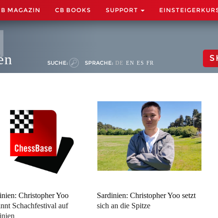
CB MAGAZIN
CB BOOKS
SUPPORT
EINSTEIGERKUR
en
S
SUCHE:
SPRACHE:
DE
EN
ES
FR
inien: Christopher Yoo
Sardinien: Christopher Yoo setzt
nnt Schachfestival auf
sich an die Spitze
inien