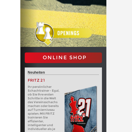
ONLINE SHOP
Neuheiten
FRITZ 21
Ihr persönlicher
Schachtrainer - Egal,
ob Sie Ihre ersten
Schritte in die Welt
des Vereinsschachs
machen oder bereits
auf Turnierniveau
spielen: Mit FRITZ
trainieren Sie
effizienter,
intelligenter und
individueller als je