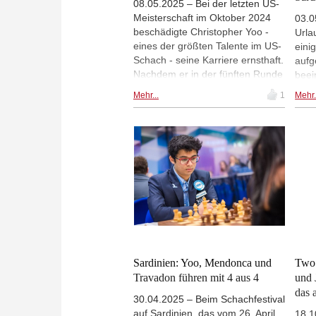
08.05.2025 – Bei der letzten US-
Meisterschaft im Oktober 2024
03.0
beschädigte Christopher Yoo -
Urla
eines der größten Talente im US-
ein
Schach - seine Karriere ernsthaft.
aufg
Nachdem er in der fünften Runde
beei
gegen Fabiano Caruana verloren
US-A
Mehr...
1
Mehr.
hatte, schlug er beim
gewa
Hinausgehen einer Videographin
Mitt
in den Rücken. Daraufhin wurde
Scre
er aus dem St. Louis Chess Club
Ches
ausgeschlossen und vom
Amerikanischen Schachverband
für ein Jahr gesperrt. Yoo
entschuldigte sich später
öffentlich und erklärte, er habe
nach der Niederlage die
Beherrschung verloren.
Anschließend stellte er die
Sardinien: Yoo, Mendonca und
Two 
Mentaltrainerin Ebru Ceylan ein.
Travadon führen mit 4 aus 4
und 
Während des Grenke Open in
das 
30.04.2025 – Beim Schachfestival
Karlsruhe nutzte Arne Kähler die
auf Sardinien, das vom 26. April
Gelegenheit, mit ihr zu sprechen.
18.1