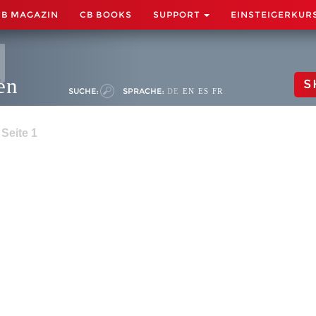
CB MAGAZIN
CB BOOKS
SUPPORT
EINSTEIGERKUR
en
S
SUCHE:
SPRACHE:
DE
EN
ES
FR
Seite 1