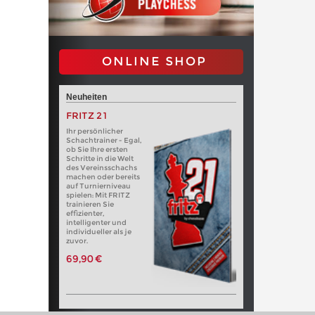
ONLINE SHOP
Neuheiten
FRITZ 21
Ihr persönlicher
Schachtrainer - Egal,
ob Sie Ihre ersten
Schritte in die Welt
des Vereinsschachs
machen oder bereits
auf Turnierniveau
spielen: Mit FRITZ
trainieren Sie
effizienter,
intelligenter und
individueller als je
zuvor.
69,90 €