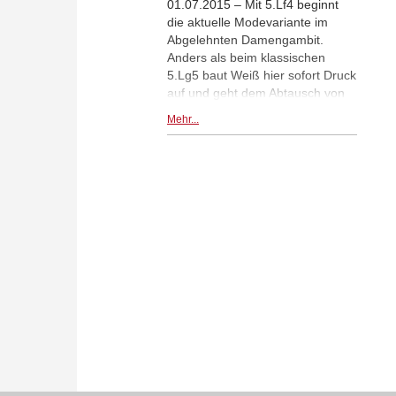
01.07.2015 – Mit 5.Lf4 beginnt
die aktuelle Modevariante im
Abgelehnten Damengambit.
Anders als beim klassischen
5.Lg5 baut Weiß hier sofort Druck
auf und geht dem Abtausch von
Material konsequent aus dem
Mehr...
Wege. Das ist ganz nach dem
Geschmack von GM Williams. Auf
seiner Repertoire-DVD stellt er
häufig zwei alternative Konzepte
für Weiß vor: ein aggressives und
ein positionell druckvolles.
Mehr...