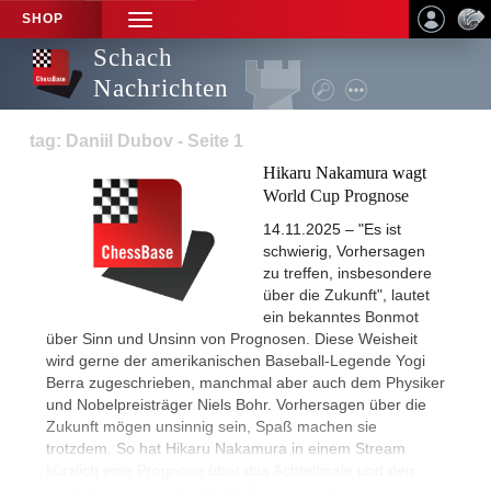
SHOP
TOGGLE
NAVIGATION
Schach
Nachrichten
tag: Daniil Dubov - Seite 1
Hikaru Nakamura wagt
World Cup Prognose
14.11.2025 – "Es ist
schwierig, Vorhersagen
zu treffen, insbesondere
über die Zukunft", lautet
ein bekanntes Bonmot
über Sinn und Unsinn von Prognosen. Diese Weisheit
wird gerne der amerikanischen Baseball-Legende Yogi
Berra zugeschrieben, manchmal aber auch dem Physiker
und Nobelpreisträger Niels Bohr. Vorhersagen über die
Zukunft mögen unsinnig sein, Spaß machen sie
trotzdem. So hat Hikaru Nakamura in einem Stream
kürzlich eine Prognose über das Achtelfinale und den