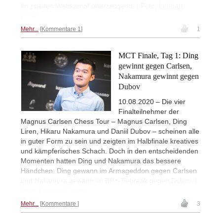
im zweiten Wettkampf überzeugend. | Foto:
Lennart
Ootes
Mehr...
Kommentare 1
1
MCT Finale, Tag 1: Ding
gewinnt gegen Carlsen,
Nakamura gewinnt gegen
Dubov
10.08.2020 – Die vier
Finalteilnehmer der
Magnus Carlsen Chess Tour – Magnus Carlsen, Ding
Liren, Hikaru Nakamura und Daniil Dubov – scheinen alle
in guter Form zu sein und zeigten im Halbfinale kreatives
und kämpferisches Schach. Doch in den entscheidenden
Momenten hatten Ding und Nakamura das bessere
Händchen: Ding gewann im Armageddon gegen Carlsen
und Nakamura gewann im Blitz-Tiebreak gegen Dubov. |
Foto:
Lennart Ootes
Mehr...
Kommentare
3