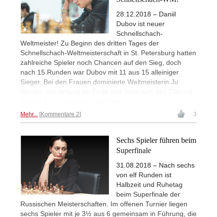
28.12.2018 – Daniil
Dubov ist neuer
Schnellschach-
Weltmeister! Zu Beginn des dritten Tages der
Schnellschach-Weltmeisterschaft in St. Petersburg hatten
zahlreiche Spieler noch Chancen auf den Sieg, doch
nach 15 Runden war Dubov mit 11 aus 15 alleiniger
Sieger. Bei den Frauen dominierte Weltmeisterin Ju
Wenjun von Anfang bis Ende und holte sich den Titel mit
10 aus 12. | Fotos: Lennart Ootes
Mehr...
Kommentare 2
3
Sechs Spieler führen beim
Superfinale
31.08.2018 – Nach sechs
von elf Runden ist
Halbzeit und Ruhetag
beim Superfinale der
Russischen Meisterschaften. Im offenen Turnier liegen
sechs Spieler mit je 3½ aus 6 gemeinsam in Führung, die