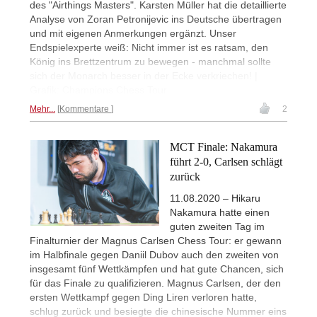
des "Airthings Masters". Karsten Müller hat die detaillierte
Analyse von Zoran Petronijevic ins Deutsche übertragen
und mit eigenen Anmerkungen ergänzt. Unser
Endspielexperte weiß: Nicht immer ist es ratsam, den
König ins Brettzentrum zu bewegen - manchmal sollte
sich der Monarch besser in der Ecke verkriechen! |
Grafik: Champions Chess Tour
Mehr...
Kommentare
2
MCT Finale: Nakamura
führt 2-0, Carlsen schlägt
zurück
11.08.2020 – Hikaru
Nakamura hatte einen
guten zweiten Tag im
Finalturnier der Magnus Carlsen Chess Tour: er gewann
im Halbfinale gegen Daniil Dubov auch den zweiten von
insgesamt fünf Wettkämpfen und hat gute Chancen, sich
für das Finale zu qualifizieren. Magnus Carlsen, der den
ersten Wettkampf gegen Ding Liren verloren hatte,
schlug zurück und besiegte die chinesische Nummer eins