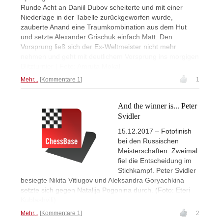
Runde Acht an Daniil Dubov scheiterte und mit einer
Niederlage in der Tabelle zurückgeworfen wurde,
zauberte Anand eine Traumkombination aus dem Hut
und setzte Alexander Grischuk einfach Matt. Den
Vorsprung ließ sich der Ex-Weltmeister nicht mehr
nehmen und geht mit deutlichem Vorsprung ins morgigen
Blitzturnier | Foto: Amruta Mokal
Mehr...
Kommentare 1
1
And the winner is... Peter
Svidler
15.12.2017 – Fotofinish
bei den Russischen
Meisterschaften: Zweimal
fiel die Entscheidung im
Stichkampf. Peter Svidler
besiegte Nikita Vitiugov und Aleksandra Goryachkina
setzte sich gegen Natalija Pogonina durch. (Foto: Eteri
Kublashvili)
Mehr...
Kommentare 1
2