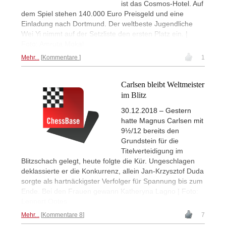
ist das Cosmos-Hotel. Auf
dem Spiel stehen 140.000 Euro Preisgeld und eine
Einladung nach Dortmund. Der weltbeste Jugendliche
Wei Yi nimmt auf der Setzliste den ersten Platz ein. |
Foto: Amruta Mokal
Mehr...
Kommentare
1
Carlsen bleibt Weltmeister
im Blitz
30.12.2018 – Gestern
hatte Magnus Carlsen mit
9½/12 bereits den
Grundstein für die
Titelverteidigung im
Blitzschach gelegt, heute folgte die Kür. Ungeschlagen
deklassierte er die Konkurrenz, allein Jan-Krzysztof Duda
sorgte als hartnäckigster Verfolger für Spannung bis zum
Ende. Bei den Frauen gewann Katheryna Lagno | Foto:
Lennart Ootes
Mehr...
Kommentare 8
7