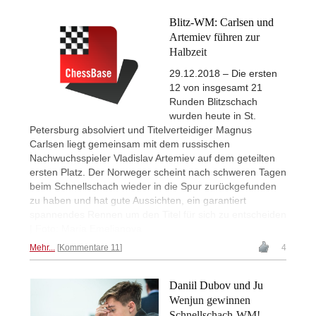
Blitz-WM: Carlsen und
Artemiev führen zur
Halbzeit
29.12.2018 – Die ersten
12 von insgesamt 21
Runden Blitzschach
wurden heute in St.
Petersburg absolviert und Titelverteidiger Magnus
Carlsen liegt gemeinsam mit dem russischen
Nachwuchsspieler Vladislav Artemiev auf dem geteilten
ersten Platz. Der Norweger scheint nach schweren Tagen
beim Schnellschach wieder in die Spur zurückgefunden
zu haben und hat gute Aussichten, ein garantiert
spannendes Rennen um den Titel für sich zu entscheiden
| Foto: Maria Emelianova
Mehr...
Kommentare 11
4
Daniil Dubov und Ju
Wenjun gewinnen
Schnellschach-WM!