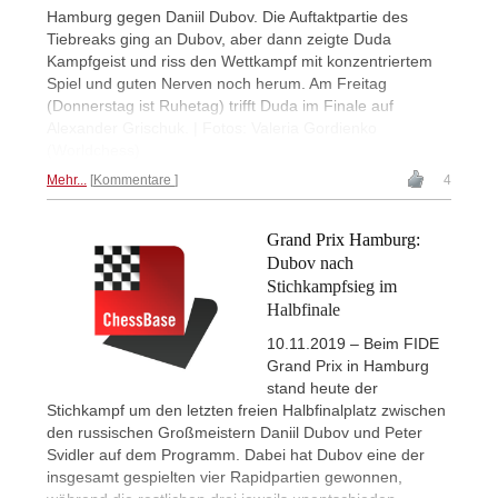
Hamburg gegen Daniil Dubov. Die Auftaktpartie des
Tiebreaks ging an Dubov, aber dann zeigte Duda
Kampfgeist und riss den Wettkampf mit konzentriertem
Spiel und guten Nerven noch herum. Am Freitag
(Donnerstag ist Ruhetag) trifft Duda im Finale auf
Alexander Grischuk. | Fotos: Valeria Gordienko
(Worldchess)
Mehr...
Kommentare
4
Grand Prix Hamburg:
Dubov nach
Stichkampfsieg im
Halbfinale
10.11.2019 – Beim FIDE
Grand Prix in Hamburg
stand heute der
Stichkampf um den letzten freien Halbfinalplatz zwischen
den russischen Großmeistern Daniil Dubov und Peter
Svidler auf dem Programm. Dabei hat Dubov eine der
insgesamt gespielten vier Rapidpartien gewonnen,