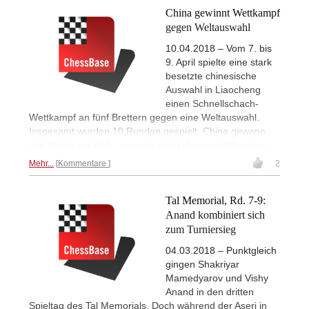
China gewinnt Wettkampf
gegen Weltauswahl
10.04.2018 – Vom 7. bis
9. April spielte eine stark
besetzte chinesische
Auswahl in Liaocheng
einen Schnellschach-
Wettkampf an fünf Brettern gegen eine Weltauswahl.
Insgesamt wurden 10 Runden gespielt. China gewann
das Match mit 11:9, gewertet nach Mannschaftpunkten.
Mehr...
Kommentare
2
Tal Memorial, Rd. 7-9:
Anand kombiniert sich
zum Turniersieg
04.03.2018 – Punktgleich
gingen Shakriyar
Mamedyarov und Vishy
Anand in den dritten
Spieltag des Tal Memorials. Doch während der Aseri in