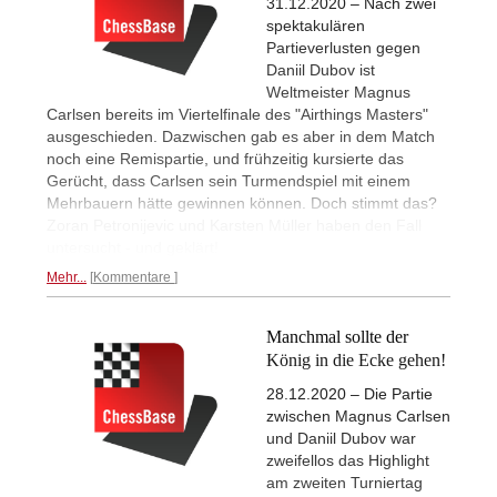
31.12.2020 – Nach zwei
spektakulären
Partieverlusten gegen
Daniil Dubov ist
Weltmeister Magnus
Carlsen bereits im Viertelfinale des "Airthings Masters"
ausgeschieden. Dazwischen gab es aber in dem Match
noch eine Remispartie, und frühzeitig kursierte das
Gerücht, dass Carlsen sein Turmendspiel mit einem
Mehrbauern hätte gewinnen können. Doch stimmt das?
Zoran Petronijevic und Karsten Müller haben den Fall
untersucht - und geklärt!
Mehr...
Kommentare
Manchmal sollte der
König in die Ecke gehen!
28.12.2020 – Die Partie
zwischen Magnus Carlsen
und Daniil Dubov war
zweifellos das Highlight
am zweiten Turniertag