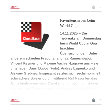
möglichen Sieger des World Cups gewagt.
Mehr...
2
Favoritensterben beim
World Cup
14.11.2025 – Die
Tiebreaks am Donnerstag
beim World Cup in Goa
brachten
Überraschungen: Unter
anderem schieden Praggnanandhaa Rameshbabu,
Vincent Keymer und Maxime Vachier-Lagrave aus – sie
unterlagen Daniil Dubov (Foto), Andrey Esipenko und
Aleksey Grebnev. Insgesamt setzten sich sechs nominell
schwächere Spieler durch, während fünf Favoriten das
Achtelfinale erreichten. Damit sind nur noch fünf Spieler
aus den Top 20 der Setzliste im Rennen. | Foto: Michal
Walusza
Mehr...
5