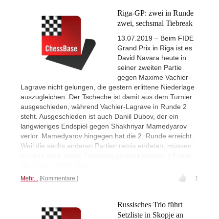
Riga-GP: zwei in Runde
zwei, sechsmal Tiebreak
13.07.2019 – Beim FIDE
Grand Prix in Riga ist es
David Navara heute in
seiner zweiten Partie
gegen Maxime Vachier-
Lagrave nicht gelungen, die gestern erlittene Niederlage
auszugleichen. Der Tscheche ist damit aus dem Turnier
ausgeschieden, während Vachier-Lagrave in Runde 2
steht. Ausgeschieden ist auch Daniil Dubov, der ein
langwieriges Endspiel gegen Shakhriyar Mamedyarov
verlor. Mamedyarov hingegen hat die 2. Runde erreicht.
Weil die sechs anderen Partien remis endeten, müssen
morgen auch sechs Tiebreaks gespielt werden. | Fotos:
Niki Riga / World Chess
Mehr...
Kommentare
1
Russisches Trio führt
Setzliste in Skopje an