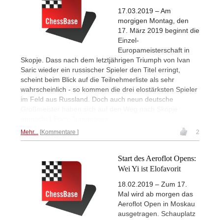
17.03.2019 – Am
morgigen Montag, den
17. März 2019 beginnt die
Einzel-
Europameisterschaft in
Skopje. Dass nach dem letztjährigen Triumph von Ivan
Saric wieder ein russischer Spieler den Titel erringt,
scheint beim Blick auf die Teilnehmerliste als sehr
wahrscheinlich - so kommen die drei elostärksten Spieler
im Feld aus Russland. Doch auch neun deutsche
Großmeister haben sich auf den Weg nach Skopje
gemacht | Foto: Turnierseite
Mehr...
Kommentare
2
Start des Aeroflot Opens:
Wei Yi ist Elofavorit
18.02.2019 – Zum 17.
Mal wird ab morgen das
Aeroflot Open in Moskau
ausgetragen. Schauplatz