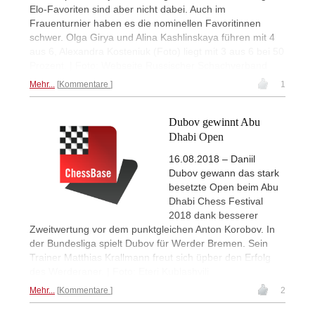
Elo-Favoriten sind aber nicht dabei. Auch im
Frauenturnier haben es die nominellen Favoritinnen
schwer. Olga Girya und Alina Kashlinskaya führen mit 4
aus 6, Alexandra Kosteniuk (Foto) liegt mit 3 aus 6 bei 50
Prozent. | Foto: Webseite Russischer Schachverband
Mehr...
Kommentare
1
Dubov gewinnt Abu
Dhabi Open
16.08.2018 – Daniil
Dubov gewann das stark
besetzte Open beim Abu
Dhabi Chess Festival
2018 dank besserer
Zweitwertung vor dem punktgleichen Anton Korobov. In
der Bundesliga spielt Dubov für Werder Bremen. Sein
Trainer Matthias Krallmann freut sich üpber den Erfolg
des Werderaner. | Foto: Eteri Kublashvili
Mehr...
Kommentare
2