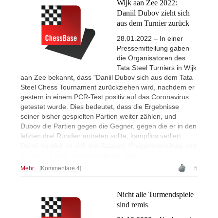
Wijk aan Zee 2022:
Daniil Dubov zieht sich
aus dem Turnier zurück
28.01.2022 – In einer
Pressemitteilung gaben
die Organisatoren des
Tata Steel Turniers in Wijk
aan Zee bekannt, dass "Daniil Dubov sich aus dem Tata
Steel Chess Tournament zurückziehen wird, nachdem er
gestern in einem PCR-Test positiv auf das Coronavirus
getestet wurde. Dies bedeutet, dass die Ergebnisse
seiner bisher gespielten Partien weiter zählen, und
Dubov die Partien gegen die Gegner, gegen die er in den
letzten drei Runden antreten sollte, kampflos verliert.
Dabei handelt es sich um Rapport, Praggnanandhaa und
Carlsen." | Foto: Pressemeldung Wijk
Mehr...
Kommentare 4
5
Nicht alle Turmendspiele
sind remis