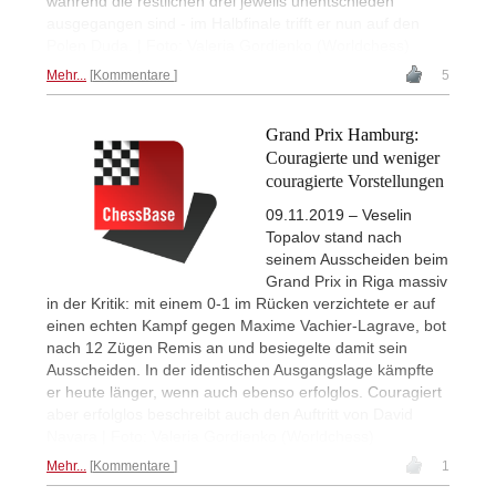
während die restlichen drei jeweils unentschieden
ausgegangen sind - im Halbfinale trifft er nun auf den
Polen Duda. | Foto: Valeria Gordienko (Worldchess)
Mehr...
Kommentare
5
Grand Prix Hamburg:
Couragierte und weniger
couragierte Vorstellungen
09.11.2019 – Veselin
Topalov stand nach
seinem Ausscheiden beim
Grand Prix in Riga massiv
in der Kritik: mit einem 0-1 im Rücken verzichtete er auf
einen echten Kampf gegen Maxime Vachier-Lagrave, bot
nach 12 Zügen Remis an und besiegelte damit sein
Ausscheiden. In der identischen Ausgangslage kämpfte
er heute länger, wenn auch ebenso erfolglos. Couragiert
aber erfolglos beschreibt auch den Auftritt von David
Navara | Foto: Valeria Gordienko (Worldchess)
Mehr...
Kommentare
1