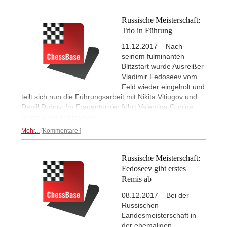
Russische Meisterschaft:
Trio in Führung
11.12.2017 – Nach
seinem fulminanten
Blitzstart wurde Ausreißer
Vladimir Fedoseev vom
Feld wieder eingeholt und
teilt sich nun die Führungsarbeit mit Nikita Vitiugov und
Daniil Dubov. Im Frauenturnier führt Valentina Gunina.
(Foto: Eteri Kublashvili)
Mehr...
Kommentare
Russische Meisterschaft:
Fedoseev gibt erstes
Remis ab
08.12.2017 – Bei der
Russischen
Landesmeisterschaft in
der ehemaligen