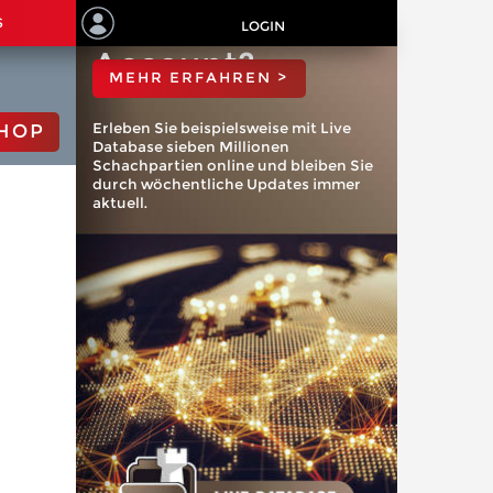
ChessBase
S
LOGIN
Account?
MEHR ERFAHREN >
Erleben Sie beispielsweise mit Live
HOP
Database sieben Millionen
Schachpartien online und bleiben Sie
durch wöchentliche Updates immer
aktuell.