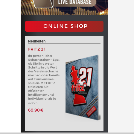
ONLINE SHOP
Neuheiten
FRITZ 21
Ihr persönlicher
Schachtrainer - Egal,
ob Sie Ihre ersten
Schritte in die Welt
des Vereinsschachs
machen oder bereits
auf Turnierniveau
spielen: Mit FRITZ
trainieren Sie
effizienter,
intelligenter und
individueller als je
zuvor.
69,90 €