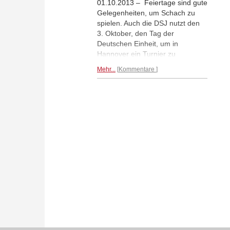
01.10.2013 – Feiertage sind gute
Gelegenheiten, um Schach zu
spielen. Auch die DSJ nutzt den
3. Oktober, den Tag der
Deutschen Einheit, um in
Hannover ein Turnier zu
veranstalten. Die Deutsche
Mehr...
Kommentare
Ländermeisterschaft, ein
Jugendturnier mit 18
Mannschaften aus 16
Bundesländern. Jeden Tag
werden fünf Mannschaftskämpfe
live übertragen. Das Turnier
endet am Sonntag, den 6.
Oktober.
Zur Ankündigung...