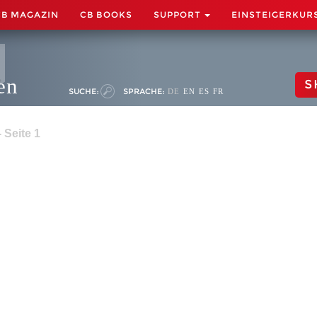
CB MAGAZIN
CB BOOKS
SUPPORT
EINSTEIGERKUR
en
S
SUCHE:
SPRACHE:
DE
EN
ES
FR
 Seite 1