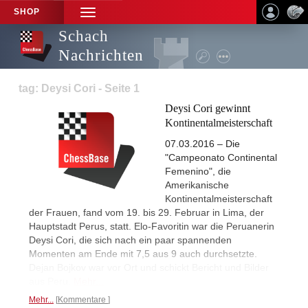
SHOP
TOGGLE
NAVIGATION
Schach
Nachrichten
tag: Deysi Cori - Seite 1
Deysi Cori gewinnt
Kontinentalmeisterschaft
07.03.2016 – Die
"Campeonato Continental
Femenino", die
Amerikanische
Kontinentalmeisterschaft
der Frauen, fand vom 19. bis 29. Februar in Lima, der
Hauptstadt Perus, statt. Elo-Favoritin war die Peruanerin
Deysi Cori, die sich nach ein paar spannenden
Momenten am Ende mit 7,5 aus 9 auch durchsetzte.
Dejan Bojkov war vor Ort und schickt Bericht und Bilder
aus Peru.
Mehr...
Mehr...
Kommentare