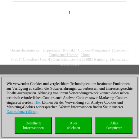
1
Datenschutzhinweis
|
Impressum
|
Kontakt
|
Cookies Management
|
Lizenzen
|
Compliance Hotline
|
Home
© 2017 ChessBase GmbH | Osterbekstraße 90a | 22083 Hamburg | Deutschland
coldest news
Wir verwenden Cookies und vergleichbare Technologien, um bestimmte Funktionen
zur Verfügung zu stellen, die Nutzererfahrungen zu verbessern und interessengerechte
Inhalte auszuspielen. Abhängig von ihrem Verwendungszweck können dabei neben
technisch erforderlichen Cookies auch Analyse-Cookies sowie Marketing-Cookies
eingesetzt werden.
Hier
können Sie der Verwendung von Analyse-Cookies und
Marketing-Cookies widersprechen. Weitere Informationen finden Sie in unserer
Datenschutzerklärung
.
Detaillierte
Alles
Alles
Informationen
ablehnen
akzeptieren