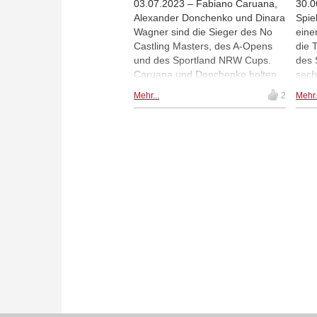
03.07.2023 – Fabiano Caruana,
30.0
Alexander Donchenko und Dinara
Spie
Wagner sind die Sieger des No
eine
Castling Masters, des A-Opens
die 
und des Sportland NRW Cups.
des 
Caruana und Donchenko holten
sech
sich ihre Titel mit Siegen am
Turn
Mehr...
2
Mehr.
letzten Spieltag, während Wagner
besi
den Turniersieg durch ein Remis
erst
gegen Ruben Köllner mit den
Turn
schwarzen Steinen sicherte.
dami
Wagners Leistung brachte ihr
Open
eine GM-Norm ein, die zweite in
Rube
ihrer Karriere. | Fotos: Michelle
Spor
Lassak
Foto