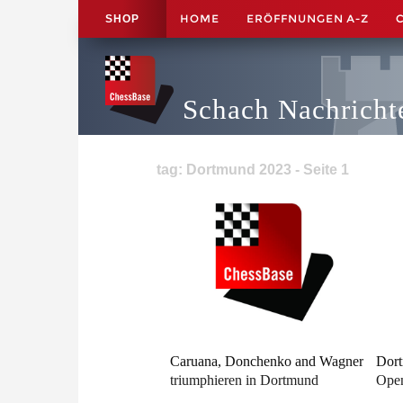
HOME
ERÖFFNUNGEN A-Z
SHOP
Schach Nachricht
tag: Dortmund 2023 - Seite 1
Caruana, Donchenko and Wagner
Dort
triumphieren in Dortmund
Ope