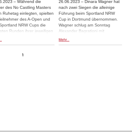
6.2023 – Während die
26.06.2023 – Dinara Wagner hat
ler des No Castling Masters
nach zwei Siegen die alleinige
n Ruhetag einlegten, spielten
Führung beim Sportland NRW
Teilnehmer des A-Open und
Cup in Dortmund übernommen.
Sportland NRW Cups die
Wagner schlug am Sonntag
sten Runden ihrer jeweiligen
Alexander Bagrationi mit
iere. Alexander Donchenko
Schwarz. Im A-Open starteten die
..
Mehr...
egte Matthias Blübaum zum
drei Topgesetzten Matthias
en Mal in einer klassischen
Bluebaum, Alexander Donchenko
ierpartie und übernahm
(im Bild) und Michael Adams
1
t die alleinige Führung im A-
ebenfalls mit 2 aus 2. Am Montag
, während Dinara Wagner
beginnt das No-Castling Masters,
n Köllner an der Spitze des
u.a. mit Vladimir Kramnik und
tland NRW Cups ablöste. |
Fabiano Caruana.
: Michelle Lassak