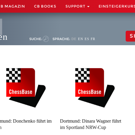
CB MAGAZIN
CB BOOKS
SUPPORT
EINSTEIGERKUR
en
S
SUCHE:
SPRACHE:
DE
EN
ES
FR
mund: Donchenko führt im
Dortmund: Dinara Wagner führt
n
im Sportland NRW-Cup