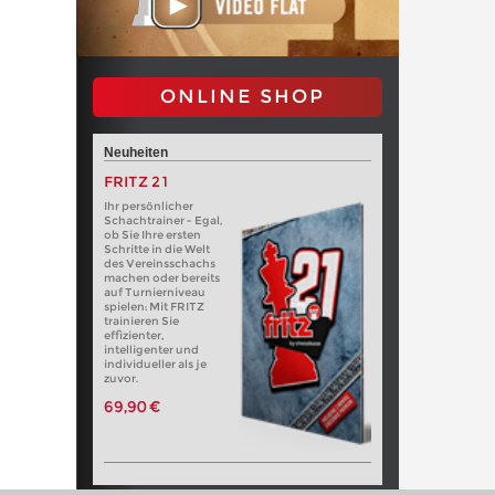
ONLINE SHOP
Neuheiten
FRITZ 21
Ihr persönlicher
Schachtrainer - Egal,
ob Sie Ihre ersten
Schritte in die Welt
des Vereinsschachs
machen oder bereits
auf Turnierniveau
spielen: Mit FRITZ
trainieren Sie
effizienter,
intelligenter und
individueller als je
zuvor.
69,90 €