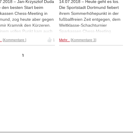
7.2018 – Jan-Krzysztof Duda
14.07.2018 – Heute geht es los.
e den besten Start beim
Die Sportstadt Dortmund fiebert
kassen Chess-Meeting in
ihrem Sommerhöhepunkt in der
mund, zog heute aber gegen
fußballfreien Zeit entgegen, dem
imir Kramnik den Kürzeren.
Weltklasse-Schachturnier
inem vollen Punkt kam auch
Sparkassen Chess-Meeting.
h Giri gegen Liviu-Dieter
Kann Vladimir Kramnik vielleicht
..
Kommentare
1
Mehr...
Kommentare 3
peanu. | Fotos: Sparkassen
den 11. Sieg einfahren und
s-Meeting
seinen eigenen Turnierrekord
brechen?
1