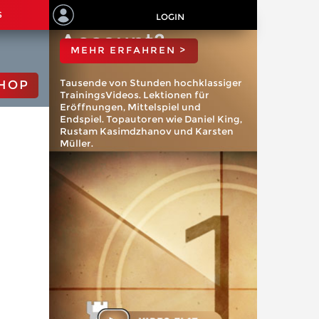
ChessBase
S
LOGIN
Account?
MEHR ERFAHREN >
Tausende von Stunden hochklassiger
HOP
TrainingsVideos. Lektionen für
Eröffnungen, Mittelspiel und
Endspiel. Topautoren wie Daniel King,
Rustam Kasimdzhanov und Karsten
Müller.