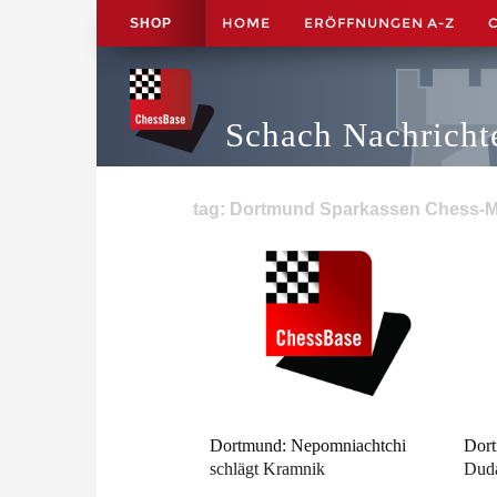
HOME
ERÖFFNUNGEN A-Z
SHOP
Schach Nachricht
tag: Dortmund Sparkassen Chess-Mee
Dortmund: Nepomniachtchi
Dort
schlägt Kramnik
Dud