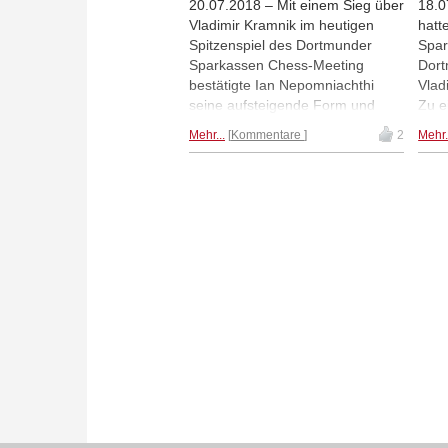
20.07.2018 – Mit einem Sieg über
18.0
Vladimir Kramnik im heutigen
hatt
Spitzenspiel des Dortmunder
Spar
Sparkassen Chess-Meeting
Dort
bestätigte Ian Nepomniachthi
Vlad
seine aufsteigende Form und
Zu e
übernahm vor den letzten beiden
Anis
Mehr...
Kommentare
2
Mehr.
Runden die alleinige Führung.
Nisi
|Fotos: Sparkassen Chess-
Ches
Meeting