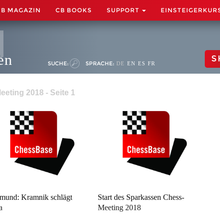
CB MAGAZIN
CB BOOKS
SUPPORT
EINSTEIGERKUR
en
S
SUCHE:
SPRACHE:
DE
EN
ES
FR
ting 2018 - Seite 1
mund: Kramnik schlägt
Start des Sparkassen Chess-
a
Meeting 2018