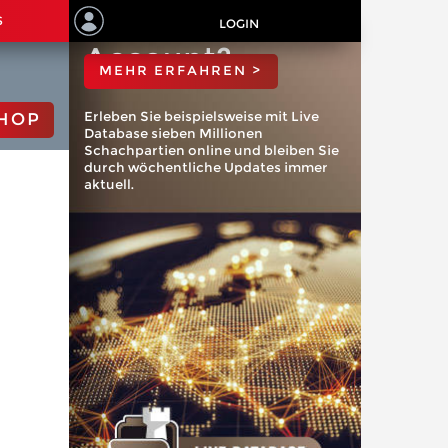
ChessBase
S
LOGIN
Account?
MEHR ERFAHREN >
Erleben Sie beispielsweise mit Live
HOP
Database sieben Millionen
Schachpartien online und bleiben Sie
durch wöchentliche Updates immer
aktuell.