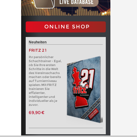
ONLINE SHOP
Neuheiten
FRITZ 21
Ihr persönlicher
Schachtrainer - Egal,
ob Sie Ihre ersten
Schritte in die Welt
des Vereinsschachs
machen oder bereits
auf Turnierniveau
spielen: Mit FRITZ
trainieren Sie
effizienter,
intelligenter und
individueller als je
zuvor.
69,90 €