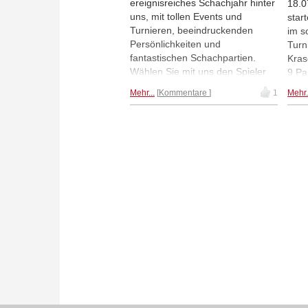
ereignisreiches Schachjahr hinter
18.0
uns, mit tollen Events und
star
Turnieren, beeindruckenden
im s
Persönlichkeiten und
Turn
fantastischen Schachpartien.
Kras
Wählen Sie mit uns den Spieler
9 Pa
des Jahres, die Spielerin des
Perf
Mehr...
Kommentare
1
Mehr.
Jahres, die Partie des Jahres, die
Frau
Kombination des Jahres und das
Bats
Endspiel des Jahres. Zur
Open
Umfrage: Die Kombination des
Über
Jahres...
14-j
2141
Zhig
Maur
schl
Fabi