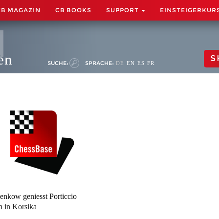
CB MAGAZIN
CB BOOKS
SUPPORT
EINSTEIGERKUR
en
S
SUCHE:
SPRACHE:
DE
EN
ES
FR
enkow geniesst Porticcio
 in Korsika