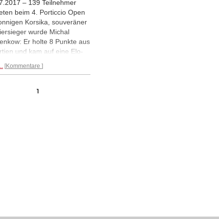
7.2017 – 139 Teilnehmer
teten beim 4. Porticcio Open
onnigen Korsika, souveräner
iersieger wurde Michal
enkow: Er holte 8 Punkte aus
rtien und kam auf eine Elo-
ormance von 2834. Der
..
Kommentare
enpreis ging an Nino
iashvili. Und wie in jedem
 gab es wieder einige
1
raschungen: so gewann der
ährige Albert Tomasi (Elo
) aus Korsika gegen Sergei
alko und er 10-jährige
izzi Marc Andria (Elo 1841)
ug den französischen GM
en Libiszewski (2542)!