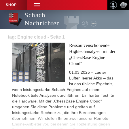
SHOP
TOGGLE
NAVIGATION
Schach
Nachrichten
tag: Engine cloud - Seite 1
Ressourcenschonende
Hightechanalysen mit der
„ChessBase Engine
Cloud“
01.03.2025 – Lauter
Lüfter, leerer Akku – das
ist das übliche Ergebnis,
wenn leistungsstarke Schach-Engines auf einem
Notebook tiefe Analysen durchführen. Ein harter Test für
die Hardware. Mit der „ChessBase Engine Cloud“
umgehen Sie diese Probleme und greifen auf
leistungsstarke Rechner zu, die Ihre Berechnungen
übernehmen. Wir stellen Ihnen zwei unserer Remote-
Engine-Anbieter vor, bei denen Sie Topleistung gegen