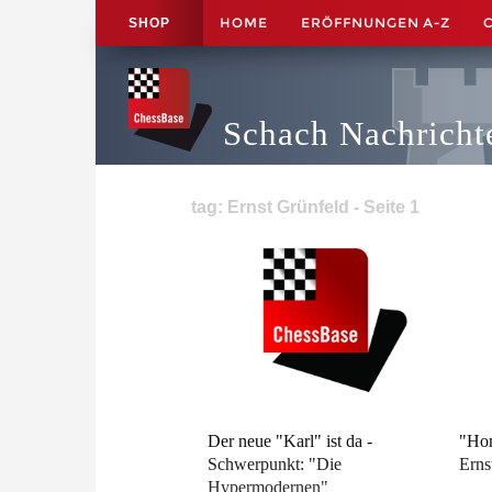
HOME
ERÖFFNUNGEN A-Z
SHOP
Schach Nachricht
tag: Ernst Grünfeld - Seite 1
Der neue "Karl" ist da -
"Hom
Schwerpunkt: "Die
Erns
Hypermodernen"