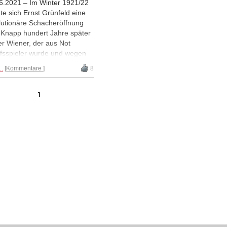
6.2021 – Im Winter 1921/22
te sich Ernst Grünfeld eine
lutionäre Schacheröffnung
 Knapp hundert Jahre später
der Wiener, der aus Not
fsspieler wurde und wegen
es jüdisch klingenden
..
Kommentare
8
ns in die NSDAP eintrat, der
hrscheinliche Star einer
tellung. Stefan Löffler hat sie
1
cht. | Fotos, wenn nicht
ers angegeben: Sammlung
ael Ehn