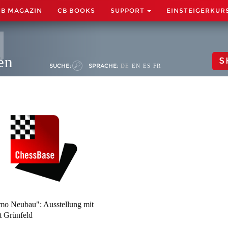
CB MAGAZIN
CB BOOKS
SUPPORT
EINSTEIGERKUR
en
S
SUCHE:
SPRACHE:
DE
EN
ES
FR
o Neubau": Ausstellung mit
t Grünfeld