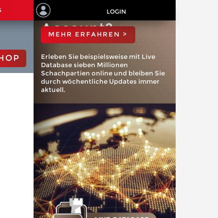
ChessBase
S
LOGIN
Account?
MEHR ERFAHREN >
Erleben Sie beispielsweise mit Live
HOP
Database sieben Millionen
Schachpartien online und bleiben Sie
durch wöchentliche Updates immer
aktuell.