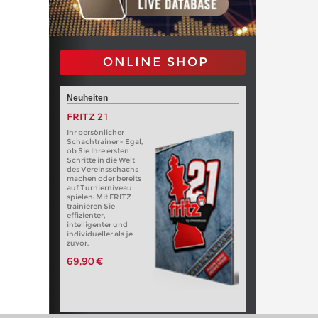
ONLINE SHOP
Neuheiten
FRITZ 21
Ihr persönlicher
Schachtrainer - Egal,
ob Sie Ihre ersten
Schritte in die Welt
des Vereinsschachs
machen oder bereits
auf Turnierniveau
spielen: Mit FRITZ
trainieren Sie
effizienter,
intelligenter und
individueller als je
zuvor.
69,90 €