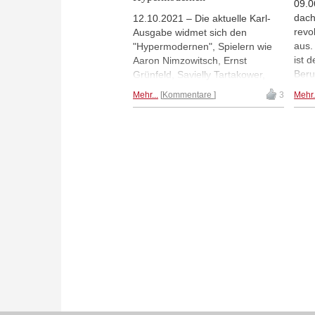
09.0
dach
12.10.2021 – Die aktuelle Karl-
revo
Ausgabe widmet sich den
aus.
"Hypermodernen", Spielern wie
ist 
Aaron Nimzowitsch, Ernst
Beru
Grünfeld, Savielly Tartakower,
sein
Gyula Breyer oder Richard Réti.
Mehr...
Kommentare
3
Mehr.
Name
So schildert Michael Ehn, wie
unwa
Ernst Grünfeld zum führenden
Auss
Theoretiker seiner Zeit wurde,
besu
und Jimmy Adams würdigt die
and
Verdienste des früh verstorbenen,
Mich
hoch talentierten Gyula Breyer.
Damit verknüpft sind Reflektionen
über die Schachgeschichte und
die Entwicklung des Wissens und
der Schachtheorie allgemein.
Inhalt und Leseproben...