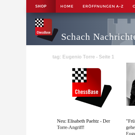
HOME
ERÖFFNUNGEN A-Z
SHOP
Schach Nachricht
tag: Eugenio Torre - Seite 1
Neu: Elisabeth Paehtz - Der
"Frü
Torre-Angriff!
gehe
Euge