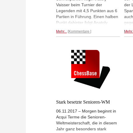
Vaisser beim Turnier der
der 
Legenden mit 4,5 Punkten aus 6
Span
Partien in Führung. Einen halben
auch
Punkt dahinter folgt Anatoly
gege
Karpov mit 4 aus 6. Vaisser
Rund
Mehr...
Kommentare
Mehr.
profitierte an Tag 3 des
Torr
Schnellturniers von einem
Remi
Aussetzer Karpovs gegen
Dami
Ljubomir Ljubojevic und der
alle
fehlenden Regelkenntnis von
Llad
Eugenio Torre. | Fotos: David
Llada
Stark besetzte Senioren-WM
06.11.2017 – Morgen beginnt in
Acqui Terme die Senioren-
Weltmeisterschaft, die in diesem
Jahr ganz besonders stark