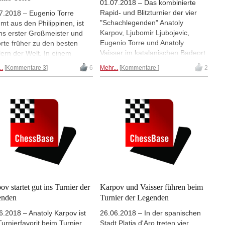
01.07.2018 – Das kombinierte
Rapid- und Blitzturnier der vier
7.2018 – Eugenio Torre
"Schachlegenden" Anatoly
mt aus den Philippinen, ist
Karpov, Ljubomir Ljubojevic,
ns erster Großmeister und
Eugenio Torre und Anatoly
rte früher zu den besten
Vaisser im katalanischen Badeort
lern der Welt. In einem
Platja d'Aro ist gestern mit dem
ührlichen Interview mit Sagar
..
Kommentare 3
6
Mehr...
Kommentare
2
Gesamtsieg von Karpov zu Ende
 spricht Torre über seinen
gegangen. War der Exweltmeister
zum Großmeistertitel, die
nach den sechs Rapidpartien
it mit dem Computer,
zum Auftakt der Veranstaltung
länderungen und verrät,
noch um einen halben Punkt
ihm an Chess 960 gefällt. |
hinter Vaisser zurückgefallen, so
: David Llada
konnte er dieses Verhältnis
zwischen den beiden während
des Blitzturniers umdrehen. Am
Ende siegte Karpov mit 12,5/18
vor Vaisser, der es auf 12/18
brachte. Dritter wurde Ljubojevic
ov startet gut ins Turnier der
Karpov und Vaisser führen beim
mit 7,5/18; der letzte Platz ging
enden
Turnier der Legenden
an Torre mit 4/18. | Foto: David
6.2018 – Anatoly Karpov ist
26.06.2018 – In der spanischen
Llada
Turnierfavorit beim Turnier
Stadt Platja d'Aro treten vier