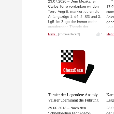
23.07.2020 – Dem Mexikaner
Carlos Torre verdanken wir den
17.0
Torre-Angriff, markiert durch die
stam
Anfangszüge 1. d4, 2. Sf3 und 3.
Asie
Lg5. Im Zuge der immer mehr
gehö
ausufernden Theorie der
Spie
Hauptabspiele nach 1.d4 im
ausf
Mehr...
Kommentare 2
1
Mehr.
Verbund mit c2-c4 gewannen in
Shah
der letzten Dekade solide
Weg 
Systeme an Popularität zurück,
Arbe
die vergleichsweise wenig
Rege
konkrete Variantenkenntnis
was 
erfordern und mehr auf dem
Foto
Verständnis der grundlegenden
Pläne beruhen.
Turnier der Legenden: Anatoly
Karp
Vaisser übernimmt die Führung
Leg
29.06.2018 – Nach den
28.0
Schnellpartien liegt Anatoly
der 