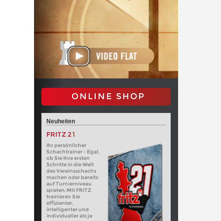
ONLINE SHOP
Neuheiten
FRITZ 21
Ihr persönlicher
Schachtrainer - Egal,
ob Sie Ihre ersten
Schritte in die Welt
des Vereinsschachs
machen oder bereits
auf Turnierniveau
spielen: Mit FRITZ
trainieren Sie
effizienter,
intelligenter und
individueller als je