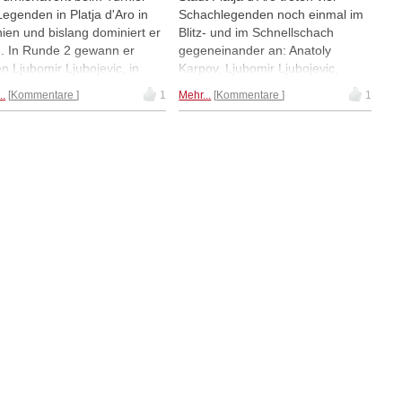
Legenden in Platja d'Aro in
Schachlegenden noch einmal im
ien und bislang dominiert er
Blitz- und im Schnellschach
. In Runde 2 gewann er
gegeneinander an: Anatoly
n Ljubomir Ljubojevic, in
Karpov, Ljubomir Ljubojevic,
e 3 besiegte er Eugenio
Anatoly Vaisser und Eugenio
..
Kommentare
1
Mehr...
Kommentare
1
e, in Runde 4 folgte ein
Torre spielen sechs Runden
s gegen Anatoly Vaisser.
Schnellschach (25+10) und 12
t liegt Karpov mit 3,0 aus 4
Runden Blitzschach (5+3)
ine in Führung. | Fotos: David
gegeneinander. Nach den ersten
a
beiden Runden Schnellschach
führen Vaisser und Karpov mit 1,5
aus 2. | Foto: David Llada